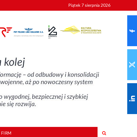
Piątek 7 sierpnia 2026
ionalnych
szkoły
 FIRM