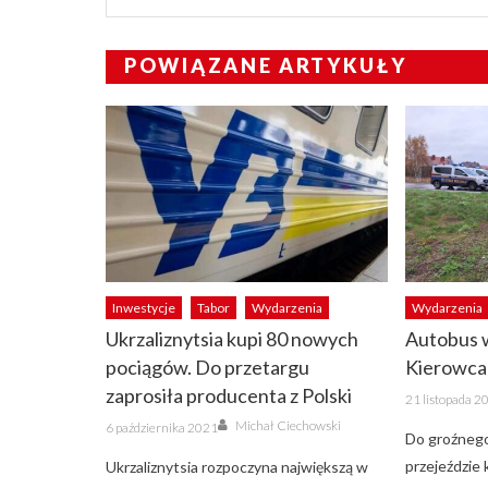
POWIĄZANE ARTYKUŁY
Inwestycje
Tabor
Wydarzenia
Wydarzenia
Ukrzaliznytsia kupi 80 nowych
Autobus w
pociągów. Do przetargu
Kierowca
zaprosiła producenta z Polski
Posted
21 listopada 2
on
Author
Posted
Michał Ciechowski
6 października 2021
on
Do groźnego
przejeździe
Ukrzaliznytsia rozpoczyna największą w