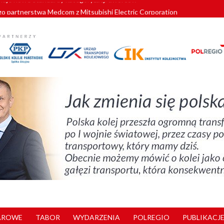
o partnerstwa Medcom z Mitsubishi Electric Corporation
tnerem „Lata na Dolnym Śląsku”. We Wrocławiu rusza weekend pełen reg
pomorskie znów szuka dostawcy nowych EZT
ach kolejowych w północnej Wielkopolsce. Łatwiejsze dojazdy do pracy i 
nuje nowe standardy kategoryzacji dworców
AROWE
TABOR
WYDARZENIA
POLREGIO
PUBLIKACJE