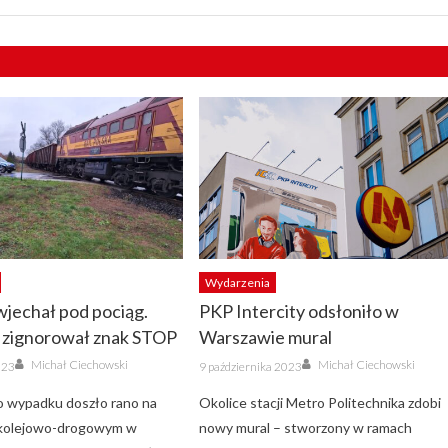
Wydarzenia
jechał pod pociąg.
PKP Intercity odsłoniło w
 zignorował znak STOP
Warszawie mural
Author
Author
Posted
Michał Ciechowski
Michał Ciechowski
023
9 października 2023
on
 wypadku doszło rano na
Okolice stacji Metro Politechnika zdobi
 kolejowo-drogowym w
nowy mural – stworzony w ramach