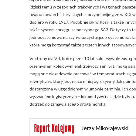
(dzięki temu w zespołach trakcyjnych i wagonach pasażer
uwarunkowań historycznych – przypomnijmy, że w XIX wie
dopiero w roku 1917. Podobnie jak w Rosji, a także inn
także system sprzęgu samoczynnego SA3. Dotyczy to tak
jednosystemowe maszyny, korzystające z systemu zasila
które mogą korzystać także z trzech innych stosowanych
Vectrony dla VR, które przez 10 lat sukcesywnie zastę
przemysłem kolejowym elektroiwozy serii Sr1, mogą osi
mogą one niezadownie pracować w temperaturach sięgają
zewnętrzny, który jest nieco mniej agresywny. Jak poi
dostarczone w uzgodnionym w umowie terminie. Ich dost
wyzwaniem logistycznym – lokomotywy na lądzie były t
dotrzeć do zamawiającego drogą morską.
Jerzy Mikołajewski