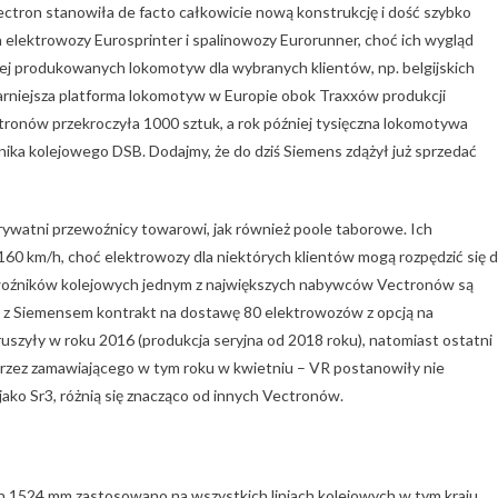
Vectron stanowiła de facto całkowicie nową konstrukcję i dość szybko
elektrowozy Eurosprinter i spalinowozy Eurorunner, choć ich wygląd
ej produkowanych lokomotyw dla wybranych klientów, np. belgijskich
rniejsza platforma lokomotyw w Europie obok Traxxów produkcji
ronów przekroczyła 1000 sztuk, a rok później tysięczna lokomotywa
ka kolejowego DSB. Dodajmy, że do dziś Siemens zdążył już sprzedać
watni przewoźnicy towarowi, jak również poole taborowe. Ich
160 km/h, choć elektrowozy dla niektórych klientów mogą rozpędzić się 
oźników kolejowych jednym z największych nabywców Vectronów są
y z Siemensem kontrakt na dostawę 80 elektrowozów z opcją na
uszyły w roku 2016 (produkcja seryjna od 2018 roku), natomiast ostatni
rzez zamawiającego w tym roku w kwietniu – VR postanowiły nie
jako Sr3, różnią się znacząco od innych Vectronów.
 1524 mm zastosowano na wszystkich liniach kolejowych w tym kraju