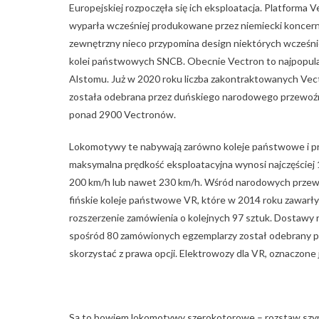
Europejskiej rozpoczęła się ich eksploatacja. Platforma 
wyparła wcześniej produkowane przez niemiecki koncern 
zewnętrzny nieco przypomina design niektórych wcześni
kolei państwowych SNCB. Obecnie Vectron to najpopula
Alstomu. Już w 2020 roku liczba zakontraktowanych Vect
została odebrana przez duńskiego narodowego przewoźni
ponad 2900 Vectronów.
Lokomotywy te nabywają zarówno koleje państwowe i pry
maksymalna prędkość eksploatacyjna wynosi najczęściej 
200 km/h lub nawet 230 km/h. Wśród narodowych przew
fińskie koleje państwowe VR, które w 2014 roku zawarł
rozszerzenie zamówienia o kolejnych 97 sztuk. Dostawy r
spośród 80 zamówionych egzemplarzy został odebrany p
skorzystać z prawa opcji. Elektrowozy dla VR, oznaczone 
Są to bowiem lokomotywy szerokotorowe – rozstaw szyn