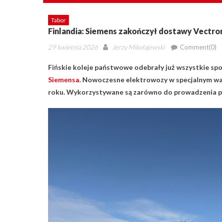
Tabor
Finlandia: Siemens zakończył dostawy Vectr
Posted
Author
29 kwietnia 2026
Jerzy Mikołajewski
Comment(0)
on
Fińskie koleje państwowe odebrały już wszystkie s
Siemensa
. Nowoczesne elektrowozy w specjalnym wa
roku. Wykorzystywane są zarówno do prowadzenia p