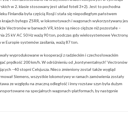
skich w 2. klasie stosowany jest układ foteli 3+2). Jest to pochodna
ku Finlandia była częścią Rosji i stała się niepodległym państwem
ych krajach byłego ZSRR, w lokomotywach i wagonach wykorzystywany jes
że Vectronów w barwach VR, które są nieco cięższe niż pozostałe –
nia 25 kV AC 50 Hz ważą 90 ton, podczas gdy wielosystemowe Vectrony
 w Europie systemów zasilania, ważą 87 ton.
powały wyprodukowane w kooperacji z radzieckim i czechosłowackim
ągać prędkość 200 km/h. W odróżnieniu od „kontynentalnych” Vectronów
cych –40 stopni Celsjusza. Nieco zmieniony został także wygląd
nformował Siemens, wszystkie lokomotywy w ramach zamówienia zostały
awa ze względu na znaczną odległość i inny rozstaw szyn była dużym
ransportowane na specjalnych wagonach-platformach, by następnie