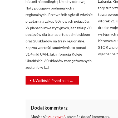
Lubaniu. Ki
historii niepodległej Ukrainy odnowę
tory tuż pr
floty pociągów podmiejskich i
towarowego.
regionalnych. Przewoźnik ogłosił właśnie
wtorek 21 li
przetarg na zakup 80 nowych pojazdów.
drodze woje
W planach inwestycyjnych jest zakup 60
wstępnych us
pociągów dla transportu podmiejskiego
kierowca au
oraz 20 składów na trasy regionalne.
STOP, znajdu
Łączna wartość zamówienia to ponad
wjechał na t
31,4 mld UAH. Jak informują Koleje
Ukraińskie, 60 składów zaangażowanych
zostanie w […]
NAWIGACJA
J. Woliński: Przed nami długofalowy wzrost [WYWIAD]
WPISU
Dodaj komentarz
Musisz się
zalogować
, aby móc dodać komentarz.