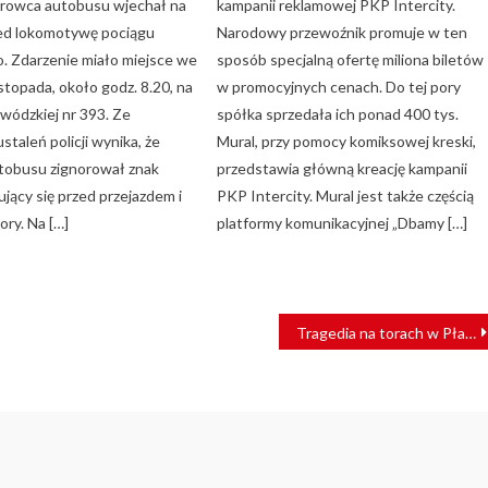
erowca autobusu wjechał na
kampanii reklamowej PKP Intercity.
zed lokomotywę pociągu
Narodowy przewoźnik promuje w ten
 Zdarzenie miało miejsce we
sposób specjalną ofertę miliona biletów
stopada, około godz. 8.20, na
w promocyjnych cenach. Do tej pory
wódzkiej nr 393. Ze
spółka sprzedała ich ponad 400 tys.
taleń policji wynika, że
Mural, przy pomocy komiksowej kreski,
tobusu zignorował znak
przedstawia główną kreację kampanii
jący się przed przejazdem i
PKP Intercity. Mural jest także częścią
ory. Na […]
platformy komunikacyjnej „Dbamy […]
Tragedia na torach w Pławnej. Pociąg śmiertelnie potrącił mężczyznę