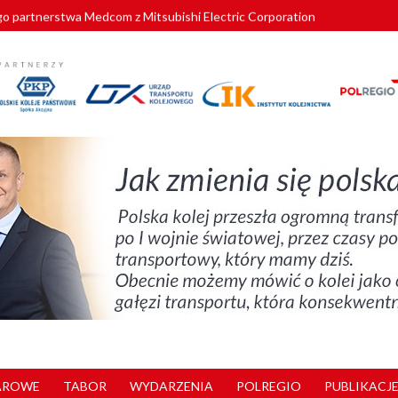
o partnerstwa Medcom z Mitsubishi Electric Corporation
tnerem „Lata na Dolnym Śląsku”. We Wrocławiu rusza weekend pełen reg
pomorskie znów szuka dostawcy nowych EZT
ach kolejowych w północnej Wielkopolsce. Łatwiejsze dojazdy do pracy i 
nuje nowe standardy kategoryzacji dworców
AROWE
TABOR
WYDARZENIA
POLREGIO
PUBLIKACJE