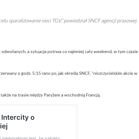
celu sparaliżowanie sieci TGV,” powiedział SNCF agencji prasowej
ć odwołanych, a sytuacja potrwa co najmniej cały weekend, w tym czasie
 przerwany o godz. 5:15 rano po, jak określa SNCF, “niszczycielskim akcie w
akże na trasie między Paryżem a wschodnią Francją.