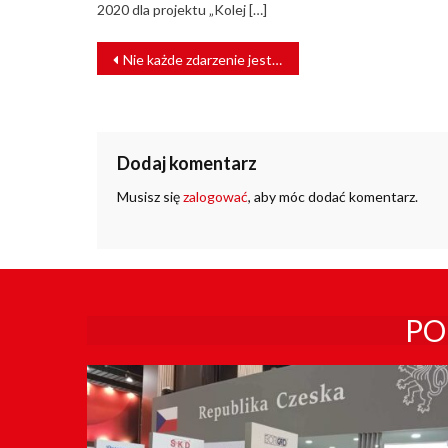
2020 dla projektu „Kolej […]
NAWIGACJA
Nie każde zdarzenie jest atakiem cybernetycznym [KOMENTARZ]
WPISU
Dodaj komentarz
Musisz się
zalogować
, aby móc dodać komentarz.
PO