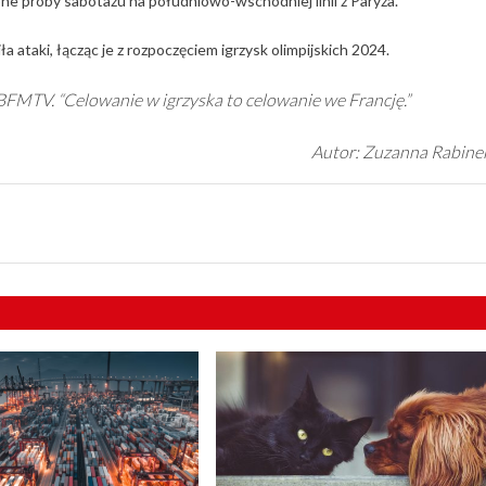
ne próby sabotażu na południowo-wschodniej linii z Paryża.
ataki, łącząc je z rozpoczęciem igrzysk olimpijskich 2024.
a BFMTV. “Celowanie w igrzyska to celowanie we Francję.”
Autor: Zuzanna Rabine