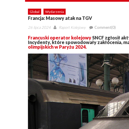
Global
Wydarzenia
Francja: Masowy atak na TGV
Posted
Author
26 lipca 2024
Raport Kolejowy
Comment(0)
on
Francuski operator kolejowy
SNCF zgłosił akt
Incydenty, które spowodowały zakłócenia, ma
olimpijskich w Paryżu 2024.