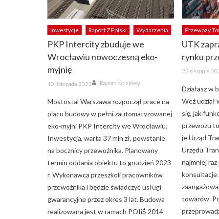
Inwestycje
Raport Z Polski
Wydarzenia
Przewozy T
PKP Intercity zbuduje we
UTK zapra
Wrocławiu nowoczesną eko-
rynku pr
myjnię
Posted
23 sierpnia 2
on
Author
Posted
Raport Kolejowy
10 listopada 2022
on
Działasz w 
Weź udział 
Mostostal Warszawa rozpoczął prace na
się, jak fun
placu budowy w pełni zautomatyzowanej
przewozu to
eko-myjni PKP Intercity we Wrocławiu.
je Urząd Tr
Inwestycja, warta 37 mln zł, powstanie
Urzędu Tra
na bocznicy przewoźnika. Planowany
najmniej raz
termin oddania obiektu to grudzień 2023
konsultacje 
r. Wykonawca przeszkoli pracowników
zaangażowan
przewoźnika i będzie świadczyć usługi
towarów. Po
gwarancyjne przez okres 3 lat. Budowa
przeprowadza
realizowana jest w ramach POIiŚ 2014-