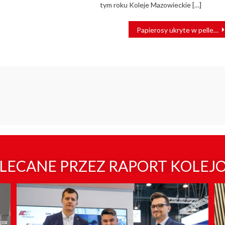
tym roku Koleje Mazowieckie […]
Papierosy ukryte w pellecie. Celnicy odkryli tysiące paczek
LECANE PRZEZ RAPORT KOLEJ