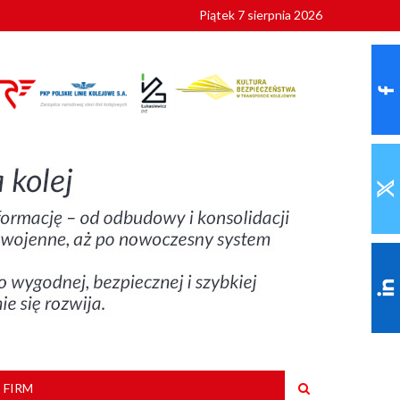
Piątek 7 sierpnia 2026
ionalnych
szkoły
 FIRM