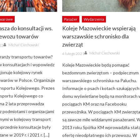
owarowe
Pasażer
Wydarzenia
sza do konsultacji ws.
Koleje Mazowieckie wspierają
zewozu towarów
warszawskie schronisko dla
Author
zwierząt
Michał Ciechowski
023
Author
Posted
Michał Ciechowski
4 lutego 2021
on
branży transportu towarów?
w konsultacjach i wypowiedz
Koleje Mazowieckie będą pomagać
kcjonuje kolejowy rynek
bezdomnym zwierzętom – podpiecznym
warów w Polsce. Organizuje
warszawskiego schroniska na Paluchu.
ansportu Kolejowego. Prezes
Informacje o psach i kotach szukających
nsportu Kolejowego co
domu wyświetlane będą na monitorach 
 na 2 lata przeprowadza
pociągach KM oraz na Facebooku
z podmiotami i organizacjami
przewoźnika. W pociągach KM zwierzęt
ymi w kolejowy transport
są zawsze mile widzianymi pasażerami. 
przednie konsultacje były
2013 roku Spółka KM wprowadziła stał
ne w 2019 r. i 2021 r. […]
ofertę nieodpłatnego ich przewozu. W