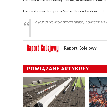
Francuskie media donoszą również, że zostały udaremnio
Francuska minister sportu Amélie Oudéa-Castéra potępiła 
“To jest całkowicie przerażające,” powiedział
Raport Kolejowy
POWIĄZANE ARTYKUŁY