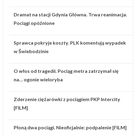
Dramat na stacji Gdynia Główna. Trwa reanimacja.
Pociągi opóźnione
Sprawca pokryje koszty. PLK komentują wypadek
w Świebodzinie
O włos od tragedii. Pociąg metra zatrzymał się
na… ogonie wieloryba
Zderzenie ciężarówki z pociągiem PKP Intercity
[FILM]
Płoną dwa pociągi. Nieoficjalnie: podpalenie [FILM]