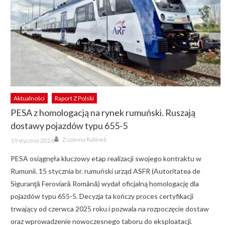
Aktualności
Raport Z Polski
PESA z homologacją na rynek rumuński. Ruszają
dostawy pojazdów typu 655-5
Author
Posted
Zuzanna Rabinek
19 stycznia 2026
on
PESA osiągnęła kluczowy etap realizacji swojego kontraktu w
Rumunii. 15 stycznia br. rumuński urząd ASFR (Autoritatea de
Siguranţă Feroviară Română) wydał oficjalną homologację dla
pojazdów typu 655-5. Decyzja ta kończy proces certyfikacji
trwający od czerwca 2025 roku i pozwala na rozpoczęcie dostaw
oraz wprowadzenie nowoczesnego taboru do eksploatacji.