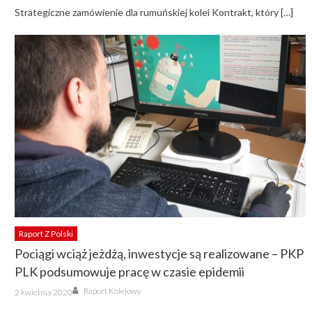
Strategiczne zamówienie dla rumuńskiej kolei Kontrakt, który […]
Raport Z Polski
Pociągi wciąż jeżdżą, inwestycje są realizowane – PKP
PLK podsumowuje pracę w czasie epidemii
Author
Posted
Raport Kolejowy
2 kwietnia 2020
on