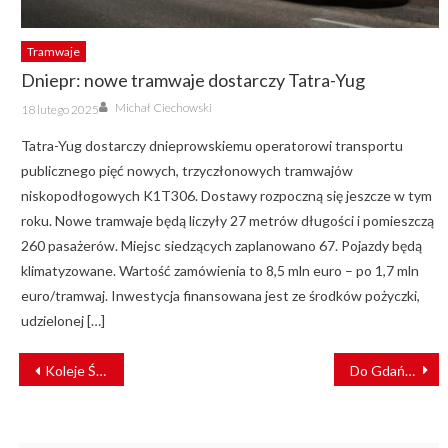
Tramwaje
Dniepr: nowe tramwaje dostarczy Tatra-Yug
Author
Posted
Michał Ciechowski
18 lutego 2025
on
Tatra-Yug dostarczy dnieprowskiemu operatorowi transportu
publicznego pięć nowych, trzyczłonowych tramwajów
niskopodłogowych K1T306. Dostawy rozpoczną się jeszcze w tym
roku. Nowe tramwaje będą liczyły 27 metrów długości i pomieszczą
260 pasażerów. Miejsc siedzących zaplanowano 67. Pojazdy będą
klimatyzowane. Wartość zamówienia to 8,5 mln euro – po 1,7 mln
euro/tramwaj. Inwestycja finansowana jest ze środków pożyczki,
udzielonej […]
NAWIGACJA
Koleje Śląskie w piątek ściągną uszkodzony pociąg do bazy
Do Gdańska dotarł 15. tramwaj Pesa Jazz Duo
WPISU