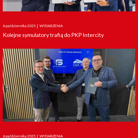
Posted
6 października 2025
|
WYDARZENIA
on
Kolejne symulatory trafią do PKP Intercity
Posted
6 października 2025
|
WYDARZENIA