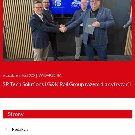
Posted
6 października 2025
|
WYDARZENIA
on
SP Tech Solutions i G&K Rail Group razem dla cyfryzacji
Strony
Redakcja