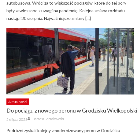
autobusową. Wróci za to większość pociągów, które do tej pory
były zawieszone z uwagi na pandemię. Kolejna zmiana rozkładu
nastąpi 30 sierpnia. Najważniejsze zmiany […]
Aktualności
Do pociągu z nowego peronu w Grodzisku Wielkopolsk
Author
Posted
Bartosz Jerzakowski
26 lipca 2023
on
Podróżni zyskali kolejny zmodernizowany peron w Grodzisku