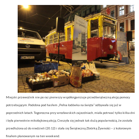
Miejski przewoźnik nie po raz pierwszy współorganizuje przedświąteczną akcję pomocy
potrzebującym. Podobna pod hasłem „Pełna lodówka na święta” odbywała się już w
poprzednich latach. Tegoroczna przy wrocławskich zajezdniach, miała potrwać tylko kilka dni
i była pierwotnie mikołajkową akcją. Cieszyła się jednak tak dużą popularnością, że została
przedłużona aż do niedzieli (20.12) i stała się Świąteczną Zbiórką Żywności – z kolorowym
finałem planowanym na ten weekend.