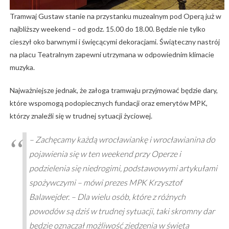
Tramwaj Gustaw stanie na przystanku muzealnym pod Operą już w
najbliższy weekend – od godz. 15.00 do 18.00. Będzie nie tylko
cieszył oko barwnymi i święcącymi dekoracjami. Świąteczny nastrój
na placu Teatralnym zapewni utrzymana w odpowiednim klimacie
muzyka.
Najważniejsze jednak, że załoga tramwaju przyjmować będzie dary,
które wspomogą podopiecznych fundacji oraz emerytów MPK,
którzy znaleźli się w trudnej sytuacji życiowej.
– Zachęcamy każdą wrocławiankę i wrocławianina do
pojawienia się w ten weekend przy Operze i
podzielenia się niedrogimi, podstawowymi artykułami
spożywczymi – mówi prezes MPK Krzysztof
Balawejder. – Dla wielu osób, które z różnych
powodów są dziś w trudnej sytuacji, taki skromny dar
będzie oznaczał możliwość zjedzenia w święta