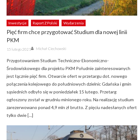
Inwestycje
Raport Z Polski
Wydarzenia
Pięć firm chce przygotować Studium dla nowej linii
PKM
Author
Posted
Michał Ciechowski
15 lutego 2021
on
Przygotowaniem Studium Techniczno-Ekonomiczno-
Środowiskowego dla projektu PKM Południe zainteresowanych
jest łącznie pięć firm. Otwarcie ofert w przetargu dot. nowego
połączenia kolejowego do południowych dzielnic Gdańska i gmin
sąsiednich odbyło się w poniedziałek 15 lutego. Przetarg
ogłoszony został w grudniu minionego roku. Na realizację studium
zarezerwowano ponad 4,9 mln zł brutto. Z pięciu nadesłanych ofert
tylko dwie […]