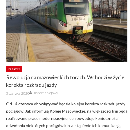
Pasażer
Rewolucja na mazowieckich torach. Wchodzi w życie
korekta rozkładu jazdy
Author
Posted
Raport Kolejowy
3 czerwca 2020
on
Od 14 czerwca obowiązywać będzie kolejna korekta rozkładu jazdy
pociągów. Jak informują Koleje Mazowieckie, na większości linii będą
realizowane prace modernizacyjne, co spowoduje konieczności
odwołania niektórych pociągów lub zastąpienie ich komunikacją