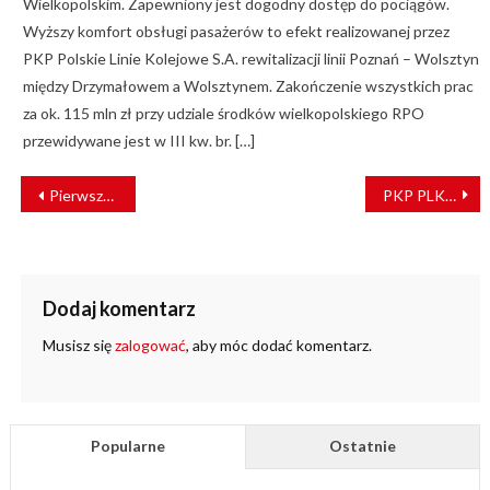
Wielkopolskim. Zapewniony jest dogodny dostęp do pociągów.
Wyższy komfort obsługi pasażerów to efekt realizowanej przez
PKP Polskie Linie Kolejowe S.A. rewitalizacji linii Poznań – Wolsztyn
między Drzymałowem a Wolsztynem. Zakończenie wszystkich prac
za ok. 115 mln zł przy udziale środków wielkopolskiego RPO
przewidywane jest w III kw. br. […]
NAWIGACJA
Pierwszy nowy FLIRT dla PKP Intercity zestawiony [ZDJĘCIA]
PKP PLK planują przebudowę torów na linii Braniewo – Malbork
WPISU
Dodaj komentarz
Musisz się
zalogować
, aby móc dodać komentarz.
Popularne
Ostatnie