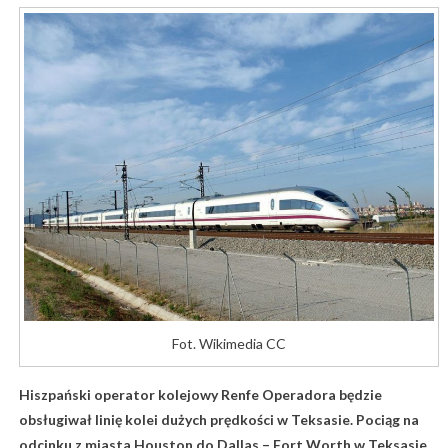
Fot. Wikimedia CC
Hiszpański operator kolejowy Renfe Operadora będzie
obsługiwał linię kolei dużych prędkości w Teksasie. Pociąg na
odcinku z miasta Houston do Dallas – Fort Worth w Teksasie