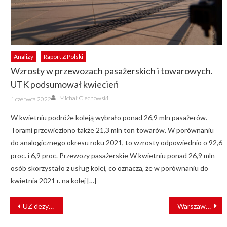
Analizy
Raport Z Polski
Wzrosty w przewozach pasażerskich i towarowych.
UTK podsumował kwiecień
Author
Posted
Michał Ciechowski
1 czerwca 2022
on
W kwietniu podróże koleją wybrało ponad 26,9 mln pasażerów.
Torami przewieziono także 21,3 mln ton towarów. W porównaniu
do analogicznego okresu roku 2021, to wzrosty odpowiednio o 92,6
proc. i 6,9 proc. Przewozy pasażerskie W kwietniu ponad 26,9 mln
osób skorzystało z usług kolei, co oznacza, że w porównaniu do
kwietnia 2021 r. na kolej […]
NAWIGACJA
UZ dezynfekują pociąg, którym podróżowała Chinka z podejrzeniem koronawirusa
Warszawska SKM wydzierżawi elektryczne zespoły trakcyjne 14WE
WPISU