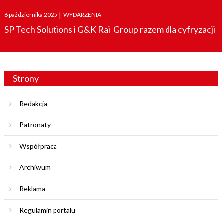
Posted
6 października 2025
|
WYDARZENIA
on
SP Tech Solutions i G&K Rail Group razem dla cyfryzacji
Strony
Redakcja
Patronaty
Współpraca
Archiwum
Reklama
Regulamin portalu