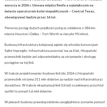
wyruszy w 2026 r. Umowa między Renfe a największym na
świecie operatorem kolei niepublicznych – Central Texas,
obowiązywać będzie przez 16 lat.
Pierwszy pociąg dużych prędkości połączy oddalone o 386 km
miasta Houston i Dallas – Fort Worth w niecałe 90 minut.
Budową infrastruktury kolejowej zajmie się włoskie konsorcjum
Salini Impregilo. Infrastruktura powstać ma za 6 lat. Hiszpański
przewoźnik będzie zaś odpowiedzialny za utrzymanie i obsługę
pociągów na tej linii.
W trakcie projektowania i budowy linii (do 2026 r.) hiszpański
przewoźnik otrzyma 311 mln dolarów za nadzór nad infrastrukturą i
doradztwo. W trakcie eksploatacji linii (16 lat) oczekiwany przychód
spółki to ponad 5,6 mld dolarów.
W planach budowy prawdopodobnie uwzględniony zostanie pomysł