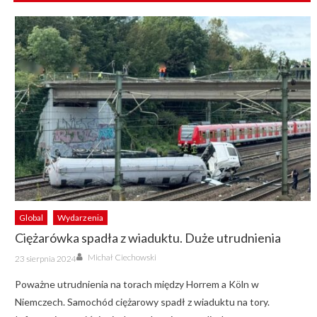
Global
Wydarzenia
Ciężarówka spadła z wiaduktu. Duże utrudnienia
Author
Posted
Michał Ciechowski
23 sierpnia 2024
on
Poważne utrudnienia na torach między Horrem a Köln w
Niemczech. Samochód ciężarowy spadł z wiaduktu na tory.