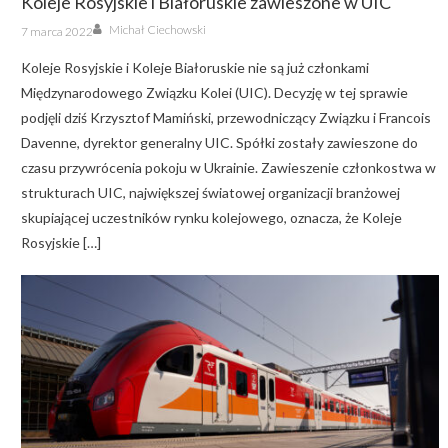
Koleje Rosyjskie i Białoruskie zawieszone w UIC
Author
Posted
Michał Ciechowski
7 marca 2022
on
Koleje Rosyjskie i Koleje Białoruskie nie są już członkami
Międzynarodowego Związku Kolei (UIC). Decyzję w tej sprawie
podjęli dziś Krzysztof Mamiński, przewodniczący Związku i Francois
Davenne, dyrektor generalny UIC. Spółki zostały zawieszone do
czasu przywrócenia pokoju w Ukrainie. Zawieszenie członkostwa w
strukturach UIC, największej światowej organizacji branżowej
skupiającej uczestników rynku kolejowego, oznacza, że Koleje
Rosyjskie […]