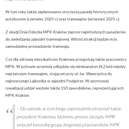
W tym roku także zaplanowano uroczystą paradę historycznych
autobusów (czerwiec 2025 r.) oraz tramwajów (wrzesień 2025 r.).
Z okazji Dnia Dziecka MPK Kraków zaprosi najmłodszych pasażerów
do zwiedzania zajezdni tramwajowej. Wśród atrakcji będzie m.in.
samodzielne prowadzenie tramwaju.
Coś dla zdrowia mieszkańców Krakowa przygotują także pracownicy
MPK. W połowie września odbędzie się minimaraton (4,2 km) między
najstarszym tramwajem, stojącym przy ul. św. Wawrzyńca do
najnowszego Lajkonika w zajezdni Podgórze. W sportowej
rywalizacji udział weźmie także 150 zawodników, reprezentujących
MPK Kraków.
– Do udziału w tym biegu zaproszenie otrzymał także
prezydent Krakowa, któremu prezes zarządu MPK
wręczył koszulkę grupy biegowej pracowników MPK