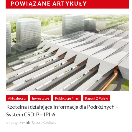
POWIĄZANE ARTYKUŁY
Aktualności
Inwestycje
Publikacje Firm
Raport Z Polski
Rzetelna i działająca Informacja dla Podróżnych –
System CSDIP – IPI-6
Author
Posted
Raport Kolejowy
9 lutego 2021
on