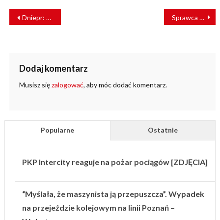
NAWIGACJA
Dniepr: nowe tramwaje dostarczy Tatra-Yug
Sprawca pokryje koszty. PLK komentują wypadek w Świebodzinie
WPISU
Dodaj komentarz
Musisz się
zalogować
, aby móc dodać komentarz.
Popularne
Ostatnie
PKP Intercity reaguje na pożar pociągów [ZDJĘCIA]
“Myślała, że maszynista ją przepuszcza”. Wypadek
na przejeździe kolejowym na linii Poznań –