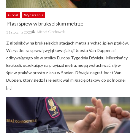
Global
Wydarzenia
Ptasi śpiew w brukselskim metrze
Author
Posted
Michał Ciechowski
31 stycznia 2023
on
Z głośników na brukselskich stacjach metra słychać śpiew ptaków.
Wszystko za sprawą wyjątkowej akcji Joosta Van Duppena i
odbywającego się w stolicy Europy Tygodnia Dźwięku. Mieszkańcy
Brukseli, oczekujący na przyjazd metra, mogą wsłuchiwać się w
śpiew ptaków prosto z lasu w Sonian. Dźwięki nagrał Joost Van
Duppen, który śledził i rejestrował migrację ptaków do północnej
[…]