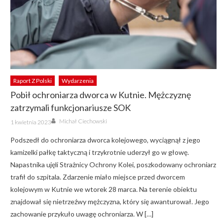
Raport Z Polski
Wydarzenia
Pobił ochroniarza dworca w Kutnie. Mężczyznę
zatrzymali funkcjonariusze SOK
Author
Posted
Michał Ciechowski
1 kwietnia 2023
on
Podszedł do ochroniarza dworca kolejowego, wyciągnął z jego
kamizelki pałkę taktyczną i trzykrotnie uderzył go w głowę.
Napastnika ujęli Strażnicy Ochrony Kolei, poszkodowany ochroniarz
trafił do szpitala. Zdarzenie miało miejsce przed dworcem
kolejowym w Kutnie we wtorek 28 marca. Na terenie obiektu
znajdował się nietrzeźwy mężczyzna, który się awanturował. Jego
zachowanie przykuło uwagę ochroniarza. W […]