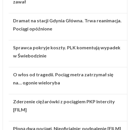
zawał
Dramat na stacji Gdynia Główna. Trwa reanimacja.
Pociągi opóźnione
Sprawca pokryje koszty. PLK komentują wypadek
w Świebodzinie
O włos od tragedii. Pociąg metra zatrzymał się
na… ogonie wieloryba
Zderzenie ciężarówki z pociągiem PKP Intercity
[FILM]
Płoną dwa pociągi. Nieoficjalnie: podpalenie [FILM]