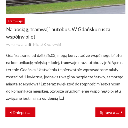
Tramwaje
Na pociąg, tramwaj i autobus. W Gdańsku rusza
wspólny bilet
Author
Posted
Michał Ciechowski
25 marca 2020
on
Gdańszczanie od dziś (25.03) mogą korzystać ze wspólnego biletu
na komunikację miejską – kolej, tramwaje oraz autobusy jeżdżące na
terenie Gdańska. Ułatwienia te pierwotnie wprowadzone miały
zostać od 1 kwietnia, jednak z uwagi na bezpieczeństwo, samorząd
miasta zdecydował już teraz zwiększyć dostępność mieszkańcom
do komunikacji miejskiej. Szybsze uruchomienie wspólnego biletu
związane jest m.in. z epidemią […]
NAWIGACJA
Dniepr: nowe tramwaje dostarczy Tatra-Yug
Sprawca pokryje koszty. PLK komentują wypadek w Świebodzinie
WPISU