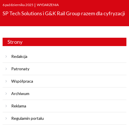
Posted
6 października 2025
|
WYDARZENIA
on
SP Tech Solutions i G&K Rail Group razem dla cyfryzacji
Strony
Redakcja
Patronaty
Współpraca
Archiwum
Reklama
Regulamin portalu