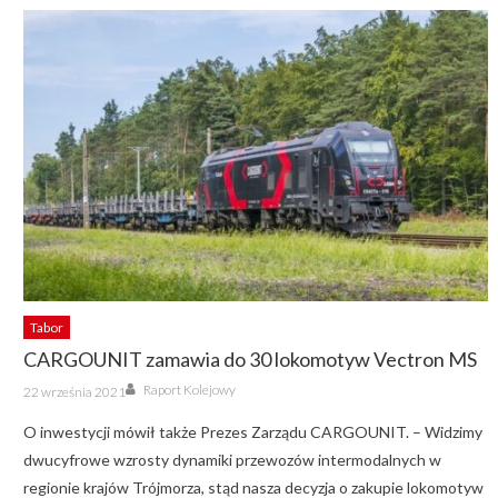
Tabor
CARGOUNIT zamawia do 30 lokomotyw Vectron MS
Author
Posted
Raport Kolejowy
22 września 2021
on
O inwestycji mówił także Prezes Zarządu CARGOUNIT. – Widzimy
dwucyfrowe wzrosty dynamiki przewozów intermodalnych w
regionie krajów Trójmorza, stąd nasza decyzja o zakupie lokomotyw