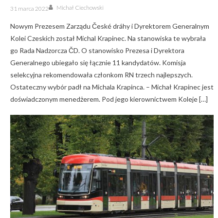
Author
Posted
Michał Ciechowski
31 marca 2022
on
Nowym Prezesem Zarządu České dráhy i Dyrektorem Generalnym
Kolei Czeskich został Michal Krapinec. Na stanowiska te wybrała
go Rada Nadzorcza ČD. O stanowisko Prezesa i Dyrektora
Generalnego ubiegało się łącznie 11 kandydatów. Komisja
selekcyjna rekomendowała członkom RN trzech najlepszych.
Ostateczny wybór padł na Michala Krapinca. – Michał Krapinec jest
doświadczonym menedżerem. Pod jego kierownictwem Koleje […]