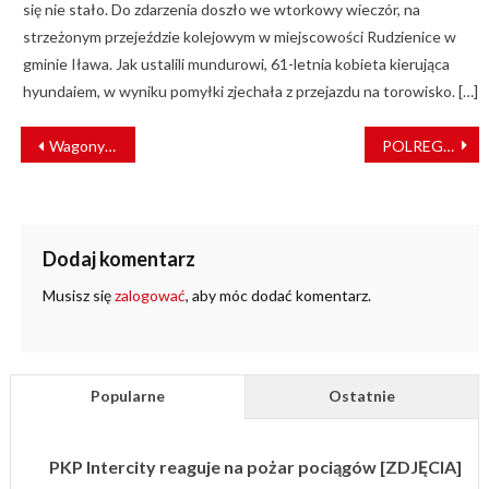
się nie stało. Do zdarzenia doszło we wtorkowy wieczór, na
strzeżonym przejeździe kolejowym w miejscowości Rudzienice w
gminie Iława. Jak ustalili mundurowi, 61-letnia kobieta kierująca
hyundaiem, w wyniku pomyłki zjechała z przejazdu na torowisko. […]
NAWIGACJA
Wagony przyszłości – jak widzą kolej przyszli architekci z Politechniki Poznańskiej?
POLREGIO wygrało przetarg Pomorza Zachodniego
WPISU
Dodaj komentarz
Musisz się
zalogować
, aby móc dodać komentarz.
Popularne
Ostatnie
PKP Intercity reaguje na pożar pociągów [ZDJĘCIA]