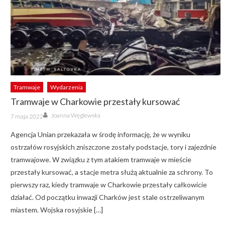
Tramwaje
Wydarzenia
Tramwaje w Charkowie przestały kursować
Author
Posted
Joanna Węglewska
7 maja 2022
on
Agencja Unian przekazała w środę informację, że w wyniku
ostrzałów rosyjskich zniszczone zostały podstacje, tory i zajezdnie
tramwajowe. W związku z tym atakiem tramwaje w mieście
przestały kursować, a stacje metra służą aktualnie za schrony. To
pierwszy raz, kiedy tramwaje w Charkowie przestały całkowicie
działać. Od początku inwazji Charków jest stale ostrzeliwanym
miastem. Wojska rosyjskie […]