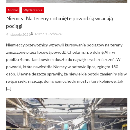
Global
Wydarzenia
Niemcy: Na tereny dotknięte powodzią wracają
pociągi
Author
Posted
Michał Ciechowski
9 listopada 2021
on
Niemieccy przewoźnicy wznowili kursowanie pociągów na tereny
zniszczone przez lipcową powódź. Chodzi m.in. o dolinę Ahr w
pobliżu Bonn. Tam bowiem doszło do największych zniszczeń. W
powodzi, która nawiedziła Niemcy w połowie lipca, zginęło 180
osób. Ulewne deszcze sprawiły, że niewielkie potoki zamieniły się w
rwące rzeki, niszcząc domy, samochody, mosty i tory kolejowe. Jak
[…]