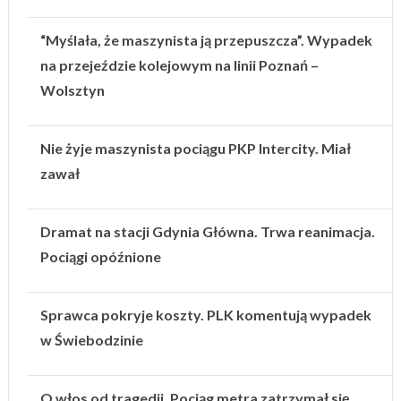
“Myślała, że maszynista ją przepuszcza”. Wypadek
na przejeździe kolejowym na linii Poznań –
Wolsztyn
Nie żyje maszynista pociągu PKP Intercity. Miał
zawał
Dramat na stacji Gdynia Główna. Trwa reanimacja.
Pociągi opóźnione
Sprawca pokryje koszty. PLK komentują wypadek
w Świebodzinie
O włos od tragedii. Pociąg metra zatrzymał się