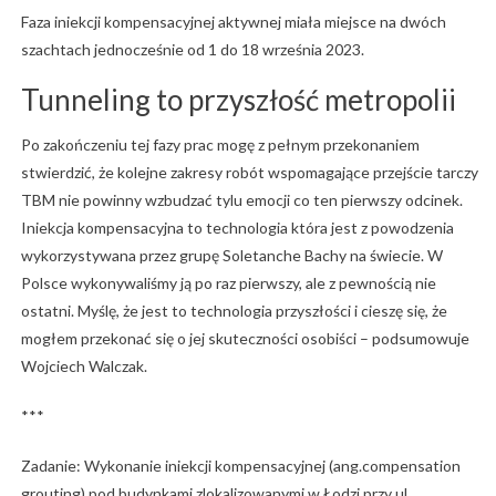
Faza iniekcji kompensacyjnej aktywnej miała miejsce na dwóch
szachtach jednocześnie od 1 do 18 września 2023.
Tunneling to przyszłość metropolii
Po zakończeniu tej fazy prac mogę z pełnym przekonaniem
stwierdzić, że kolejne zakresy robót wspomagające przejście tarczy
TBM nie powinny wzbudzać tylu emocji co ten pierwszy odcinek.
Iniekcja kompensacyjna to technologia która jest z powodzenia
wykorzystywana przez grupę Soletanche Bachy na świecie. W
Polsce wykonywaliśmy ją po raz pierwszy, ale z pewnością nie
ostatni. Myślę, że jest to technologia przyszłości i cieszę się, że
mogłem przekonać się o jej skuteczności osobiści – podsumowuje
Wojciech Walczak.
***
Zadanie: Wykonanie iniekcji kompensacyjnej (ang.compensation
grouting) pod budynkami zlokalizowanymi w Łodzi przy ul.