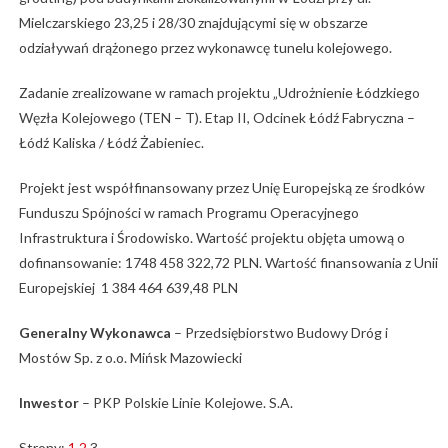
Mielczarskiego 23,25 i 28/30 znajdującymi się w obszarze
odziaływań drążonego przez wykonawcę tunelu kolejowego.
Zadanie zrealizowane w ramach projektu „Udrożnienie Łódzkiego
Węzła Kolejowego (TEN – T). Etap II, Odcinek Łódź Fabryczna –
Łódź Kaliska / Łódź Żabieniec.
Projekt jest współfinansowany przez Unię Europejską ze środków
Funduszu Spójności w ramach Programu Operacyjnego
Infrastruktura i Środowisko. Wartość projektu objęta umową o
dofinansowanie: 1748 458 322,72 PLN. Wartość finansowania z Unii
Europejskiej 1 384 464 639,48 PLN
Generalny Wykonawca
– Przedsiębiorstwo Budowy Dróg i
Mostów Sp. z o.o. Mińsk Mazowiecki
Inwestor
– PKP Polskie Linie Kolejowe. S.A.
Strony:
1
2
3