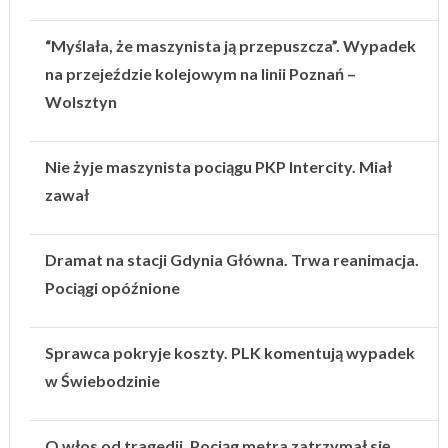
“Myślała, że maszynista ją przepuszcza”. Wypadek
na przejeździe kolejowym na linii Poznań –
Wolsztyn
Nie żyje maszynista pociągu PKP Intercity. Miał
zawał
Dramat na stacji Gdynia Główna. Trwa reanimacja.
Pociągi opóźnione
Sprawca pokryje koszty. PLK komentują wypadek
w Świebodzinie
O włos od tragedii. Pociąg metra zatrzymał się