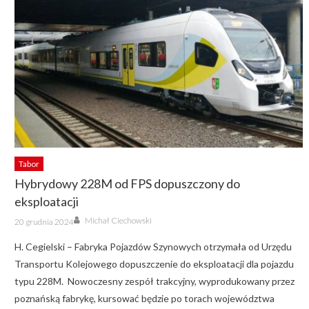
Tabor
Hybrydowy 228M od FPS dopuszczony do
eksploatacji
Author
Posted
Michał Ciechowski
20 grudnia 2024
on
H. Cegielski – Fabryka Pojazdów Szynowych otrzymała od Urzędu
Transportu Kolejowego dopuszczenie do eksploatacji dla pojazdu
typu 228M. Nowoczesny zespół trakcyjny, wyprodukowany przez
poznańską fabrykę, kursować będzie po torach województwa