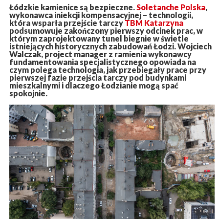
Łódzkie kamienice są bezpieczne.
Soletanche Polska
,
wykonawca iniekcji kompensacyjnej – technologii,
która wsparła przejście tarczy
TBM Katarzyna
podsumowuje zakończony pierwszy odcinek prac, w
którym zaprojektowany tunel biegnie w świetle
istniejących historycznych zabudowań Łodzi. Wojciech
Walczak, project manager z ramienia wykonawcy
fundamentowania specjalistycznego opowiada na
czym polega technologia, jak przebiegały prace przy
pierwszej fazie przejścia tarczy pod budynkami
mieszkalnymi i dlaczego Łodzianie mogą spać
spokojnie.