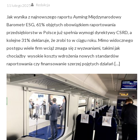
Author
Posted
Redakcja
11 lutego 2025
on
Jak wynika z najnowszego raportu Ayming Międzynarodowy
Barometr ESG, 61% objętych obowiązkiem raportowania
przedsiębiorstw w Polsce już spełnia wymogi dyrektywy CSRD, a
kolejne 31% deklaruje, że zrobi to w ciągu roku. Mimo widocznego
postępu wiele firm wciąż zmaga się z wyzwaniami, takimi jak
chociażby wysokie koszty wdrożenia nowych standardów
raportowania czy finansowanie szerzej pojętych działań […]