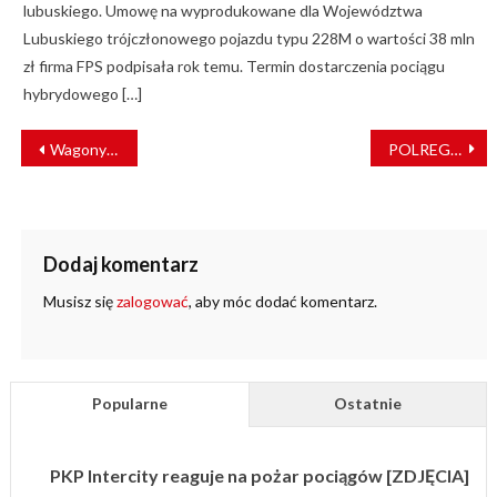
lubuskiego. Umowę na wyprodukowane dla Województwa
Lubuskiego trójczłonowego pojazdu typu 228M o wartości 38 mln
zł firma FPS podpisała rok temu. Termin dostarczenia pociągu
hybrydowego […]
NAWIGACJA
Wagony przyszłości – jak widzą kolej przyszli architekci z Politechniki Poznańskiej?
POLREGIO wygrało przetarg Pomorza Zachodniego
WPISU
Dodaj komentarz
Musisz się
zalogować
, aby móc dodać komentarz.
Popularne
Ostatnie
PKP Intercity reaguje na pożar pociągów [ZDJĘCIA]