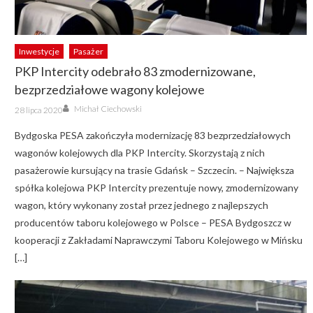
Inwestycje
Pasażer
PKP Intercity odebrało 83 zmodernizowane,
bezprzedziałowe wagony kolejowe
Author
Posted
Michał Ciechowski
28 lipca 2020
on
Bydgoska PESA zakończyła modernizację 83 bezprzedziałowych
wagonów kolejowych dla PKP Intercity. Skorzystają z nich
pasażerowie kursujący na trasie Gdańsk – Szczecin. – Największa
spółka kolejowa PKP Intercity prezentuje nowy, zmodernizowany
wagon, który wykonany został przez jednego z najlepszych
producentów taboru kolejowego w Polsce – PESA Bydgoszcz w
kooperacji z Zakładami Naprawczymi Taboru Kolejowego w Mińsku
[…]