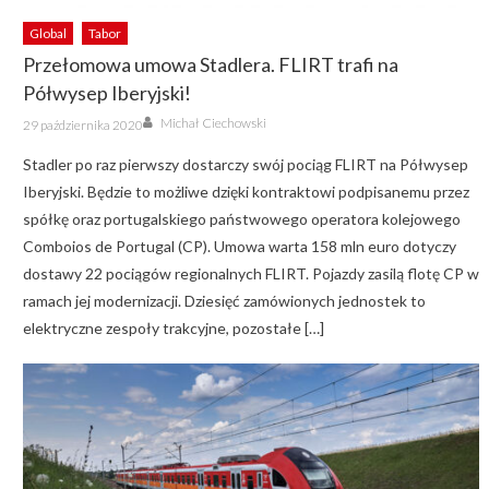
Global
Tabor
Przełomowa umowa Stadlera. FLIRT trafi na
Półwysep Iberyjski!
Author
Posted
Michał Ciechowski
29 października 2020
on
Stadler po raz pierwszy dostarczy swój pociąg FLIRT na Półwysep
Iberyjski. Będzie to możliwe dzięki kontraktowi podpisanemu przez
spółkę oraz portugalskiego państwowego operatora kolejowego
Comboios de Portugal (CP). Umowa warta 158 mln euro dotyczy
dostawy 22 pociągów regionalnych FLIRT. Pojazdy zasilą flotę CP w
ramach jej modernizacji. Dziesięć zamówionych jednostek to
elektryczne zespoły trakcyjne, pozostałe […]