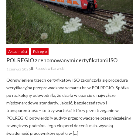
Aktualności
Polregio
POLREGIO z renomowanymi certyfikatami ISO
Author
Posted
Radosław Karwicki
1 czerwca 2026
on
Odnowieniem trzech certyfikatów ISO zakończyła się procedura
weryfikacyjna przeprowadzona w marcu br. w POLREGIO. Spółka
po raz kolejny udowodniła, że działa w oparciu o najwyższe
międzynarodowe standardy. Jakość, bezpieczeństwo i
transparentność – to trzy wartości, którzy przestrzeganie w
POLREGIO potwierdziły audyty przeprowadzone przez niezależny,
zewnętrzny podmiot. Jego eksperci docenili m.in. wysoką
świadomość pracowników spółki w […]