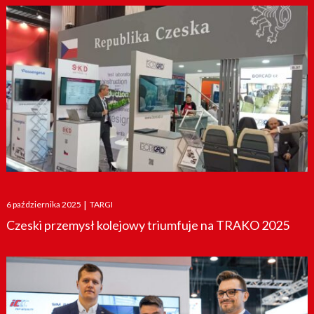
Posted
6 października 2025
|
TARGI
on
Czeski przemysł kolejowy triumfuje na TRAKO 2025