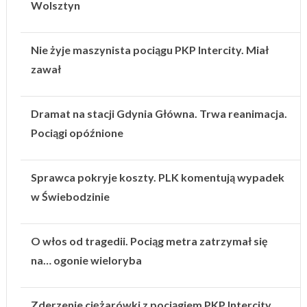
Wolsztyn
Nie żyje maszynista pociągu PKP Intercity. Miał
zawał
Dramat na stacji Gdynia Główna. Trwa reanimacja.
Pociągi opóźnione
Sprawca pokryje koszty. PLK komentują wypadek
w Świebodzinie
O włos od tragedii. Pociąg metra zatrzymał się
na… ogonie wieloryba
Zderzenie ciężarówki z pociągiem PKP Intercity