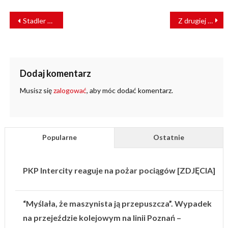
NAWIGACJA
Stadler dostarczył pierwszy tramwaj do duńskiego Odense
Z drugiej strony torów: plan dla kolei
WPISU
Dodaj komentarz
Musisz się
zalogować
, aby móc dodać komentarz.
Popularne
Ostatnie
PKP Intercity reaguje na pożar pociągów [ZDJĘCIA]
“Myślała, że maszynista ją przepuszcza”. Wypadek
na przejeździe kolejowym na linii Poznań –