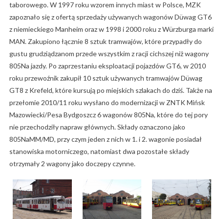
taborowego. W 1997 roku wzorem innych miast w Polsce, MZK
zapoznało się z ofertą sprzedaży używanych wagonów Düwag GT6
z niemieckiego Manheim oraz w 1998 i 2000 roku z Würzburga marki
MAN. Zakupiono łącznie 8 sztuk tramwajów, które przypadły do
gustu grudziądzanom przede wszystkim z racji cichszej niż wagony
805Na jazdy. Po zaprzestaniu eksploatacji pojazdów GT6, w 2010
roku przewoźnik zakupił 10 sztuk używanych tramwajów Düwag
GT8 z Krefeld, które kursują po miejskich szlakach do dziś. Także na
przełomie 2010/11 roku wysłano do modernizacji w ZNTK Mińsk
Mazowiecki/Pesa Bydgoszcz 6 wagonów 805Na, które do tej pory
nie przechodziły napraw głównych. Składy oznaczono jako
805NaMM/MD, przy czym jeden z nich w 1. i 2. wagonie posiadał
stanowiska motorniczego, natomiast dwa pozostałe składy
otrzymały 2 wagony jako doczepy czynne.