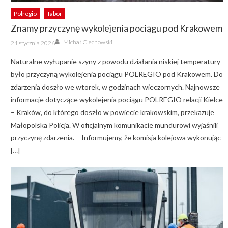
Polregio
Tabor
Znamy przyczynę wykolejenia pociągu pod Krakowem
Author
Posted
Michał Ciechowski
21 stycznia 2026
on
Naturalne wyłupanie szyny z powodu działania niskiej temperatury
było przyczyną wykolejenia pociągu POLREGIO pod Krakowem. Do
zdarzenia doszło we wtorek, w godzinach wieczornych. Najnowsze
informacje dotyczące wykolejenia pociągu POLREGIO relacji Kielce
– Kraków, do którego doszło w powiecie krakowskim, przekazuje
Małopolska Policja. W oficjalnym komunikacie mundurowi wyjaśnili
przyczynę zdarzenia. – Informujemy, że komisja kolejowa wykonując
[…]