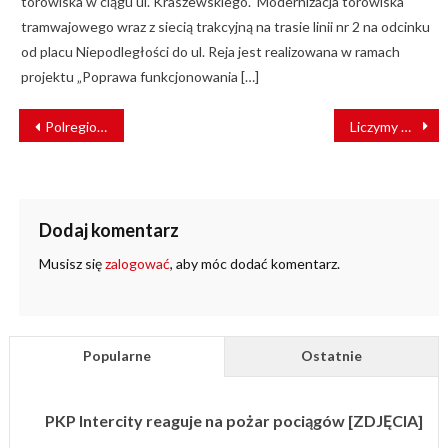
torowiska w ciągu ul. Kraszewskiego. Modernizacja torowiska
tramwajowego wraz z siecią trakcyjną na trasie linii nr 2 na odcinku
od placu Niepodległości do ul. Reja jest realizowana w ramach
projektu „Poprawa funkcjonowania […]
NAWIGACJA
Polregio odwołuje część połączeń w woj. zachodniopomorskim
Liczymy pasażerów automatycznie – technika w służbie badań marketingowych
WPISU
Dodaj komentarz
Musisz się
zalogować
, aby móc dodać komentarz.
Popularne
Ostatnie
PKP Intercity reaguje na pożar pociągów [ZDJĘCIA]