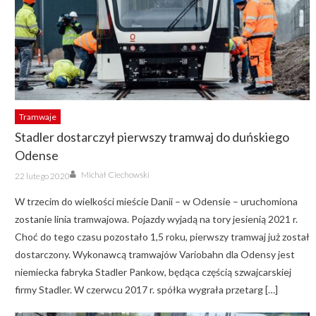
Tramwaje
Stadler dostarczył pierwszy tramwaj do duńskiego
Odense
Author
Posted
Michał Ciechowski
22 lutego 2020
on
W trzecim do wielkości mieście Danii – w Odensie – uruchomiona
zostanie linia tramwajowa. Pojazdy wyjadą na tory jesienią 2021 r.
Choć do tego czasu pozostało 1,5 roku, pierwszy tramwaj już został
dostarczony. Wykonawcą tramwajów Variobahn dla Odensy jest
niemiecka fabryka Stadler Pankow, będąca częścią szwajcarskiej
firmy Stadler. W czerwcu 2017 r. spółka wygrała przetarg […]