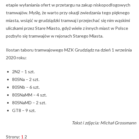
etapie wyłaniania ofert w przetargu na zakup niskopodłogowych
tramwajów. Myślę, że warto przy okazji zwiedzania tego pięknego
miasta, wsiąść w grudziądzki tramwaj i przejechać się nim wąskimi
uliczkami przez Stare Miasto, gdyż wiele z innych miast w Polsce
pozbyło się tramwajów w rejonach Starego Miasta.
Ilostan taboru tramwajowego MZK Grudziądz na dzień 1 września
2020 roku:
2N2 – 1 szt.
805Na – 2 szt.
805Nb – 6 szt.
805NaMM – 4 szt.
805NaMD – 2 szt.
GT8 – 9 szt.
Tekst i zdjęcia: Michał Grossmann
Strony:
1
2