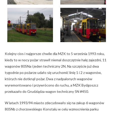
Kolejny cios i najgorsze chwile dla MZK to 5 września 1993 roku,
kiedy to w nocy pożar strawił niemal doszczętnie halę zajezdni, 11
wagonów 805Na i jeden techniczny 2N. Na szczęście już dwa
tygodnie po pożarze udało się uruchomić linię 1 i 2 z wagonów,
których nie dotknął pożar. Dwa z nadpalonych wagonów
wyremontowano i przywrócono do ruchu, a MZK Bydgoszcz
przekazało do Grudziądza wagon techniczny 5N #450.
W latach 1993/94 miasto zdecydowało się na zakup 6 wagonów
805Nb z chorzowskiego Konstalu w celu wzmocnienia parku