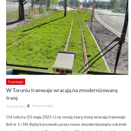
Tramwaje
W Toruniu tramwaje wracają na zmodernizowaną
trasę
Author
Posted
Tomasz Mokos
12 maja 2021
on
Od soboty (15 maja 2021 r.) na swoją starą trasę wracają tramwaje
linii nr 1 i 1N. Będą kursowały przez nowo zmodernizowany odcinek