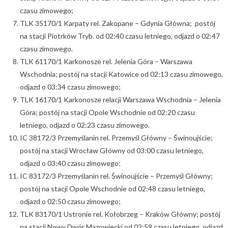
czasu zimowego;
TLK 35170/1 Karpaty rel. Zakopane – Gdynia Główna; postój
na stacji Piotrków Tryb. od 02:40 czasu letniego, odjazd o 02:47
czasu zimowego.
TLK 61170/1 Karkonosze rel. Jelenia Góra – Warszawa
Wschodnia; postój na stacji Katowice od 02:13 czasu zimowego,
odjazd o 03:34 czasu zimowego;
TLK 16170/1 Karkonosze relacji Warszawa Wschodnia – Jelenia
Góra; postój na stacji Opole Wschodnie od 02:20 czasu
letniego, odjazd o 02:23 czasu zimowego.
IC 38172/3 Przemyślanin rel. Przemyśl Główny – Świnoujście;
postój na stacji Wrocław Główny od 03:00 czasu letniego,
odjazd o 03:40 czasu zimowego;
IC 83172/3 Przemyślanin rel. Świnoujście – Przemyśl Główny;
postój na stacji Opole Wschodnie od 02:48 czasu letniego,
odjazd o 02:50 czasu zimowego;
TLK 83170/1 Ustronie rel. Kołobrzeg – Kraków Główny; postój
na stacji Nowy Dwór Mazowiecki od 02:59 czasu letniego, odjazd