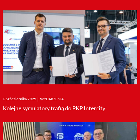
Posted
6 października 2025
|
WYDARZENIA
on
Kolejne symulatory trafią do PKP Intercity