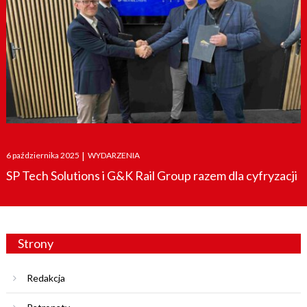
Posted
6 października 2025
|
WYDARZENIA
on
SP Tech Solutions i G&K Rail Group razem dla cyfryzacji
Strony
Redakcja