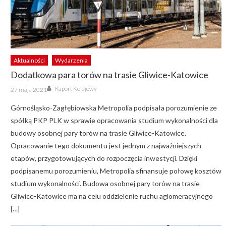
Aktualności
Wydarzenia
Dodatkowa para torów na trasie Gliwice-Katowice
Author
Posted
Raport Kolejowy
27 maja 2021
on
Górnośląsko-Zagłębiowska Metropolia podpisała porozumienie ze
spółką PKP PLK w sprawie opracowania studium wykonalności dla
budowy osobnej pary torów na trasie Gliwice-Katowice.
Opracowanie tego dokumentu jest jednym z najważniejszych
etapów, przygotowujących do rozpoczęcia inwestycji. Dzięki
podpisanemu porozumieniu, Metropolia sfinansuje połowę kosztów
studium wykonalności. Budowa osobnej pary torów na trasie
Gliwice-Katowice ma na celu oddzielenie ruchu aglomeracyjnego
[…]