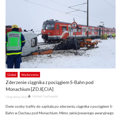
Global
Wydarzenia
Zderzenie ciągnika z pociągiem S-Bahn pod
Monachium [ZDJĘCIA]
Author
Posted
Michał Ciechowski
19 grudnia 2022
on
Dwie osoby trafiły do szpitala po zderzeniu ciągnika z pociągiem S-
Bahn w Dachau pod Monachium. Mimo zainicjowanego awaryjnego