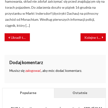
hamowania, skład nie zdołał zatrzymać się przed znajdującym się na
torach pojazdem. Do zdarzenia doszło w piątek 16 grudnia na
przystanku w Markt Indersdorf (dystrykt Dachau) na północny
zachód od Monachium. Według pierwszych informacji policji,
ciągnik, który […]
NAWIGACJA
Ukradł tramwaj i wyjechał na trasę. Po drodze zabrał pasażerów
Kolejne trzy FLIRTY dla Kolei Mazowieckich
WPISU
Dodaj komentarz
Musisz się
zalogować
, aby móc dodać komentarz.
Popularne
Ostatnie