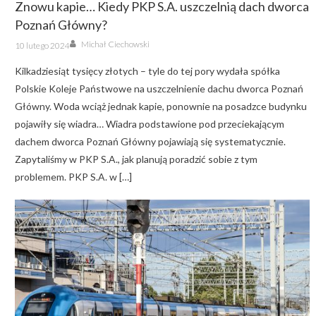
Znowu kapie… Kiedy PKP S.A. uszczelnią dach dworca
Poznań Główny?
Author
Posted
Michał Ciechowski
10 lutego 2024
on
Kilkadziesiąt tysięcy złotych – tyle do tej pory wydała spółka
Polskie Koleje Państwowe na uszczelnienie dachu dworca Poznań
Główny. Woda wciąż jednak kapie, ponownie na posadzce budynku
pojawiły się wiadra… Wiadra podstawione pod przeciekającym
dachem dworca Poznań Główny pojawiają się systematycznie.
Zapytaliśmy w PKP S.A., jak planują poradzić sobie z tym
problemem. PKP S.A. w […]