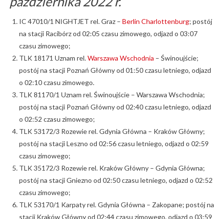
października 2022 r.
IC 47010/1 NIGHTJET rel. Graz –
Berlin Charlottenburg
; postój
na stacji Racibórz od 02:05 czasu zimowego, odjazd o 03:07
czasu zimowego;
TLK 18171 Uznam rel.
Warszawa Wschodnia
– Świnoujście;
postój na stacji Poznań Główny od 01:50 czasu letniego, odjazd
o 02:10 czasu zimowego.
TLK 81170/1 Uznam rel. Świnoujście – Warszawa Wschodnia;
postój na stacji Poznań Główny od 02:40 czasu letniego, odjazd
o 02:52 czasu zimowego;
TLK 53172/3 Rozewie rel. Gdynia Główna – Kraków Główny;
postój na stacji Leszno od 02:56 czasu letniego, odjazd o 02:59
czasu zimowego;
TLK 35172/3 Rozewie rel. Kraków Główny – Gdynia Główna;
postój na stacji Gniezno od 02:50 czasu letniego, odjazd o 02:52
czasu zimowego;
TLK 53170/1 Karpaty rel. Gdynia Główna – Zakopane; postój na
stacji Kraków Główny od 02:44 czasu zimowego, odjazd o 03:59