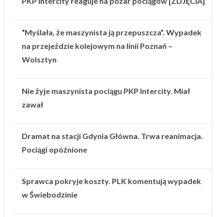
PKP Intercity reaguje na pożar pociągów [ZDJĘCIA]
“Myślała, że maszynista ją przepuszcza”. Wypadek
na przejeździe kolejowym na linii Poznań –
Wolsztyn
Nie żyje maszynista pociągu PKP Intercity. Miał
zawał
Dramat na stacji Gdynia Główna. Trwa reanimacja.
Pociągi opóźnione
Sprawca pokryje koszty. PLK komentują wypadek
w Świebodzinie