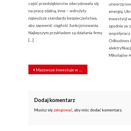
część przedsiębiorstw zdecydowała się
utworzą now
na pracę zdalną, inne – wdrożyły
energią. Ukr
najwyższe standardy bezpieczeństwa,
inwestycji 
aby zapewnić ciągłość funkcjonowania.
zgodnie ze 
Najlepszym przykładem są działania firmy
współpracy 
[…]
Odbudowy i
elektryfikacj
Mikołajów-
NAWIGACJA
Mazowsze inwestuje w zaplecze techniczne Kolei Mazowieckich
WPISU
Dodaj komentarz
Musisz się
zalogować
, aby móc dodać komentarz.