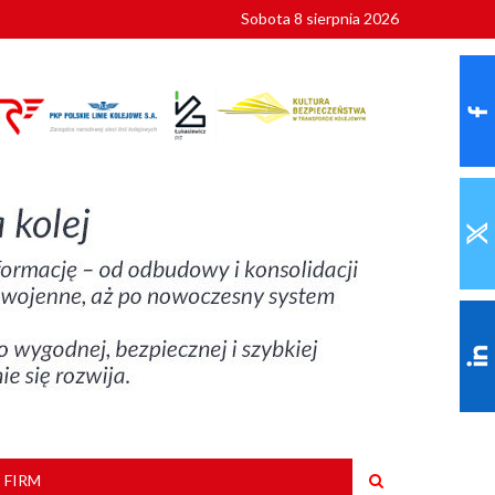
Sobota 8 sierpnia 2026
ionalnych
szkoły
 FIRM