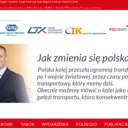
o partnerstwa Medcom z Mitsubishi Electric Corporation
tnerem „Lata na Dolnym Śląsku”. We Wrocławiu rusza weekend pełen reg
pomorskie znów szuka dostawcy nowych EZT
ach kolejowych w północnej Wielkopolsce. Łatwiejsze dojazdy do pracy i 
nuje nowe standardy kategoryzacji dworców
AROWE
TABOR
WYDARZENIA
POLREGIO
PUBLIKACJE