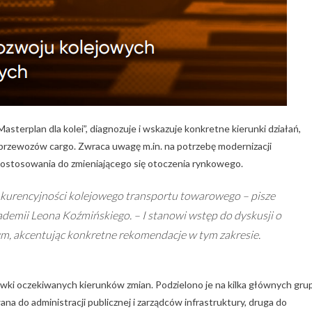
sterplan dla kolei”, diagnozuje i wskazuje konkretne kierunki działań,
przewozów cargo. Zwraca uwagę m.in. na potrzebę modernizacji
 dostosowania do zmieniającego się otoczenia rynkowego.
kurencyjności kolejowego transportu towarowego – pisze
demii Leona Koźmińskiego. – I stanowi wstęp do dyskusji o
, akcentując konkretne rekomendacje w tym zakresie.
ki oczekiwanych kierunków zmian. Podzielono je na kilka głównych grup
 do administracji publicznej i zarządców infrastruktury, druga do