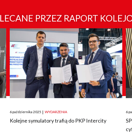
LECANE PRZEZ RAPORT KOLEJ
Posted
Pos
6 października 2025
|
WYDARZENIA
6 p
on
on
O
Kolejne symulatory trafią do PKP Intercity
SP
cy