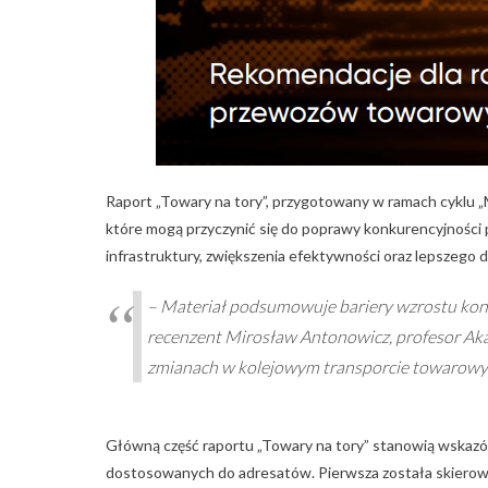
Raport „Towary na tory”, przygotowany w ramach cyklu „Ma
które mogą przyczynić się do poprawy konkurencyjności 
infrastruktury, zwiększenia efektywności oraz lepszego
– Materiał podsumowuje bariery wzrostu kon
recenzent Mirosław Antonowicz, profesor Aka
zmianach w kolejowym transporcie towarowym
Główną część raportu „Towary na tory” stanowią wskazów
dostosowanych do adresatów. Pierwsza została skierowana