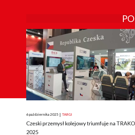
PO
Posted
6 października 2025
|
TARGI
on
Czeski przemysł kolejowy triumfuje na TRAK
2025