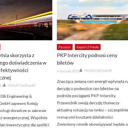
Pasażer
Raport Z Polski
tsia skorzysta z
PKP Intercity podnosi ceny
iego doświadczenia w
biletów
efektywności
Author
Posted
Michał Ciechowski
4 stycznia 2023
on
cznej
Znacząca zmiana cen energii wpłynęła n
Author
Michał Ciechowski
021
decyzję o podwyżce cen biletów na
podróże pociągami PKP Intercity.
 DB Engineering &
Przewoźnik swoją decyzję tłumaczy
 GmbH zapewni Koleją
aktualną sytuacją na rynku – szczególni
usługi doradcze w zakresie
rosnącymi kosztami działalności.
i energetycznej. Wspólnie
Zmieniony cennik obowiązywać będzie 
lan inwestycyjny dla spółki i