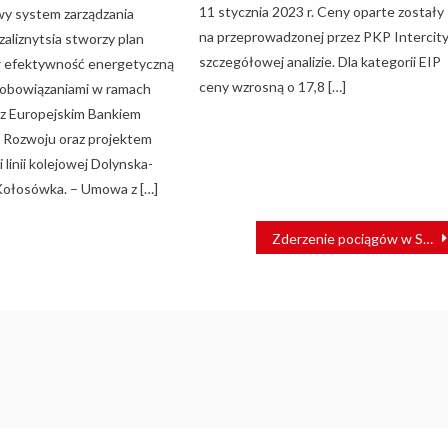
11 stycznia 2023 r. Ceny oparte zostały
y system zarządzania
na przeprowadzonej przez PKP Intercit
zaliznytsia stworzy plan
szczegółowej analizie. Dla kategorii EIP
w efektywność energetyczną
ceny wzrosną o 17,8 […]
zobowiązaniami w ramach
z Europejskim Bankiem
 Rozwoju oraz projektem
i linii kolejowej Dolynska-
Kołosówka. – Umowa z […]
Zderzenie pociągów w Stargardzie. Maszynista Polregio zwolniony