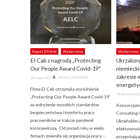
Raport Z Polski
Wydarzenia
Wydarzenia
El-Cab z nagrodą „Protecting
Ukrzalizny
Our People Award Covid-19”
niemieck
Author
zakresie 
Posted
Michał Ciechowski
10 maja 2021
on
energety
Firma El-Cab otrzymała wyróżnienie
Posted
16 sierpnia 2
on
„Protecting Our People Award Covid-19”
za wdrożenie wysokich standardów
Konsorcjum
bezpieczeństwa i komfortu pracy
Consulting
pracowników w trakcie pandemii
Ukraińskim 
koronawirusa. Od ponad roku w wielu
efektywnośc
firmach zmieniła się organizacja pracy –
przygotują p