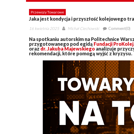
Przewozy Towarowe
Jaka jest kondycja i przyszłość kolejowego 
Posted
Author
16 kwietnia 2025
Michał Ciechowski
Comment(0)
on
Na spotkaniu autorskim na Politechnice Warsz
przygotowanego pod egidą
Fundacji ProKolej
oraz
dr. Jakuba Majewskiego
analizuje przycz
rekomendacji, które pomogą wyjść z kryzysu.