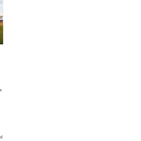
a
e
od