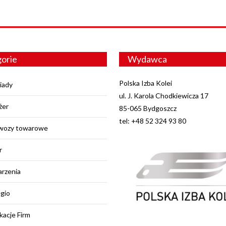
orie
Wydawca
Polska Izba Kolei
iady
ul. J. Karola Chodkiewicza 17
żer
85-065 Bydgoszcz
tel: +48 52 324 93 80
wozy towarowe
r
rzenia
egio
kacje Firm