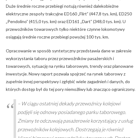
Duże średnie roczne przebiegi notują również dalekobieżne
elektryczne zespoły trakcyjne ED160 „Flirt” (447,8 tys. km), ED250
„Pendolino” (415,0 tys. km) oraz ED161 „Dart” (348,0 tys. km). U
przewoźników towarowych tylko niektóre czynne lokomotywy
osiągają średnie roczne przebiegi powyżej 100 tys. km.
Opracowanie w sposób syntetyczny przedstawia dane w zakresie
wykorzystania taboru przez przewoźników pasażerskich i
towarowych, sytuację na rynku taborowym, trendy oraz planowane
inwestycje. Nowy raport pozwala spojrzeć na rynek taborowy z
zupełnie innej perspektywy i zgłębić wiele zagadnień i danych, do
których dostęp był do tej pory niemożliwy lub znacząco ograniczony.
– W ciągu ostatniej dekady przewoźnicy kolejowi
podjęli się odnowy posiadanego parku taborowego.
Zmiany te odczuwają pasażerowie korzystający z usług
przewoźników kolejowych. Dostrzegają je również
klienci biznesowi przewoźników towarowych. Dostęp