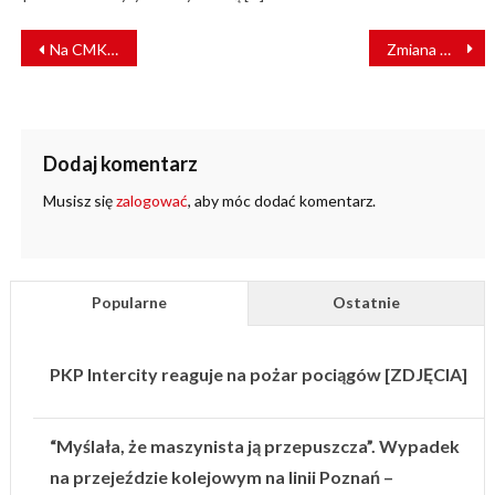
NAWIGACJA
Na CMK przebudują mosty, wiadukty i przepusty
Zmiana w ruchu pociągów na odcinku Warszawa Wschodnia – Warszawa Zachodnia
WPISU
Dodaj komentarz
Musisz się
zalogować
, aby móc dodać komentarz.
Popularne
Ostatnie
PKP Intercity reaguje na pożar pociągów [ZDJĘCIA]
“Myślała, że maszynista ją przepuszcza”. Wypadek
na przejeździe kolejowym na linii Poznań –