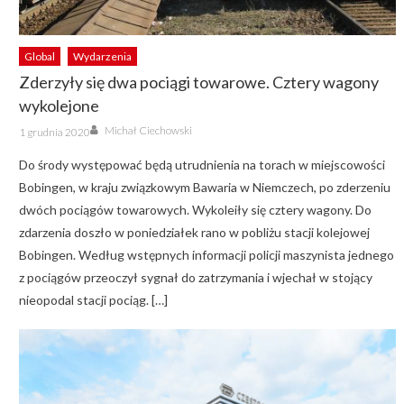
Global
Wydarzenia
Zderzyły się dwa pociągi towarowe. Cztery wagony
wykolejone
Author
Posted
Michał Ciechowski
1 grudnia 2020
on
Do środy występować będą utrudnienia na torach w miejscowości
Bobingen, w kraju związkowym Bawaria w Niemczech, po zderzeniu
dwóch pociągów towarowych. Wykoleiły się cztery wagony. Do
zdarzenia doszło w poniedziałek rano w pobliżu stacji kolejowej
Bobingen. Według wstępnych informacji policji maszynista jednego
z pociągów przeoczył sygnał do zatrzymania i wjechał w stojący
nieopodal stacji pociąg. […]