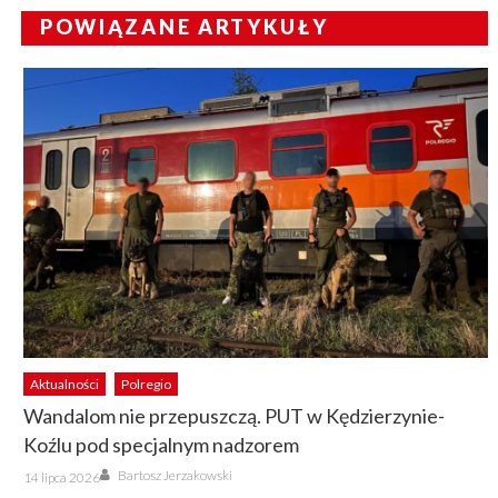
POWIĄZANE ARTYKUŁY
Aktualności
Polregio
Wandalom nie przepuszczą. PUT w Kędzierzynie-
Koźlu pod specjalnym nadzorem
Author
Posted
Bartosz Jerzakowski
14 lipca 2026
on