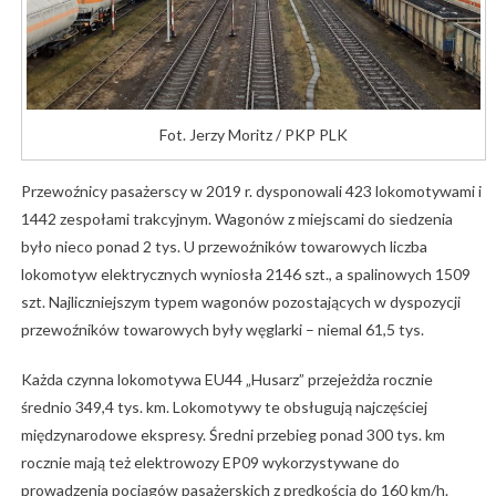
Fot. Jerzy Moritz / PKP PLK
Przewoźnicy pasażerscy w 2019 r. dysponowali 423 lokomotywami i
1442 zespołami trakcyjnym. Wagonów z miejscami do siedzenia
było nieco ponad 2 tys. U przewoźników towarowych liczba
lokomotyw elektrycznych wyniosła 2146 szt., a spalinowych 1509
szt. Najliczniejszym typem wagonów pozostających w dyspozycji
przewoźników towarowych były węglarki – niemal 61,5 tys.
Każda czynna lokomotywa EU44 „Husarz” przejeżdża rocznie
średnio 349,4 tys. km. Lokomotywy te obsługują najczęściej
międzynarodowe ekspresy. Średni przebieg ponad 300 tys. km
rocznie mają też elektrowozy EP09 wykorzystywane do
prowadzenia pociągów pasażerskich z prędkością do 160 km/h.