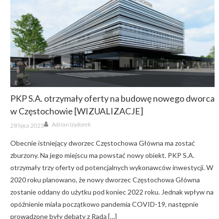
PKP S.A. otrzymały oferty na budowę nowego dworca
w Częstochowie [WIZUALIZACJE]
Author
Posted
Adrian Izydorek
28 lipca 2023
on
Obecnie istniejący dworzec Częstochowa Główna ma zostać
zburzony. Na jego miejscu ma powstać nowy obiekt. PKP S.A.
otrzymały trzy oferty od potencjalnych wykonawców inwestycji. W
2020 roku planowano, że nowy dworzec Częstochowa Główna
zostanie oddany do użytku pod koniec 2022 roku. Jednak wpływ na
opóźnienie miała początkowo pandemia COVID-19, następnie
prowadzone były debaty z Radą […]