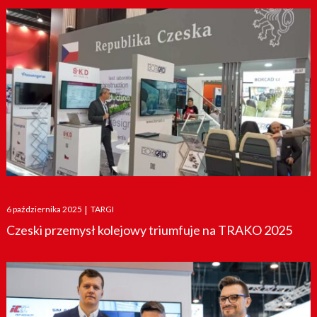
Posted
6 października 2025
|
TARGI
on
Czeski przemysł kolejowy triumfuje na TRAKO 2025