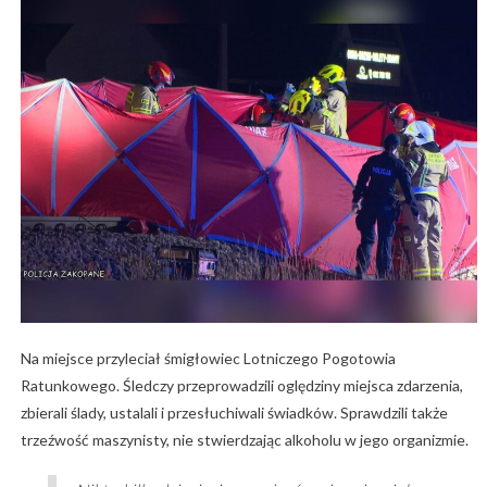
Na miejsce przyleciał śmigłowiec Lotniczego Pogotowia
Ratunkowego. Śledczy przeprowadzili oględziny miejsca zdarzenia,
zbierali ślady, ustalali i przesłuchiwali świadków. Sprawdzili także
trzeźwość maszynisty, nie stwierdzając alkoholu w jego organizmie.