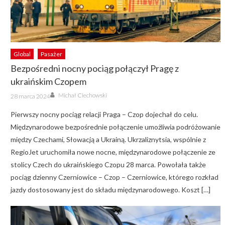
Global
Pasażer
Bezpośredni nocny pociąg połączył Pragę z
ukraińskim Czopem
Author
Posted
Michał Ciechowski
28 marca 2024
on
Pierwszy nocny pociąg relacji Praga – Czop dojechał do celu.
Międzynarodowe bezpośrednie połączenie umożliwia podróżowanie
między Czechami, Słowacją a Ukrainą. Ukrzaliznytsia, wspólnie z
RegioJet uruchomiła nowe nocne, międzynarodowe połączenie ze
stolicy Czech do ukraińskiego Czopu 28 marca. Powołała także
pociąg dzienny Czerniowice – Czop – Czerniowice, którego rozkład
jazdy dostosowany jest do składu międzynarodowego. Koszt […]