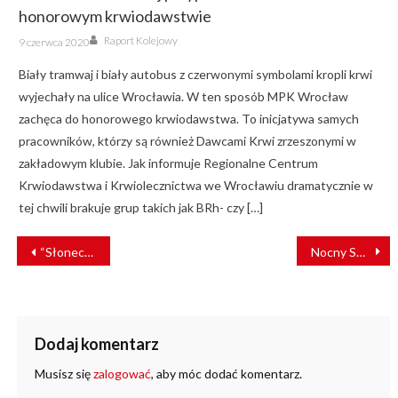
honorowym krwiodawstwie
Author
Posted
Raport Kolejowy
9 czerwca 2020
on
Biały tramwaj i biały autobus z czerwonymi symbolami kropli krwi
wyjechały na ulice Wrocławia. W ten sposób MPK Wrocław
zachęca do honorowego krwiodawstwa. To inicjatywa samych
pracowników, którzy są również Dawcami Krwi zrzeszonymi w
zakładowym klubie. Jak informuje Regionalne Centrum
Krwiodawstwa i Krwiolecznictwa we Wrocławiu dramatycznie w
tej chwili brakuje grup takich jak BRh- czy […]
NAWIGACJA
“Słoneczny” wraca na tory! Wiemy, kiedy pierwszy przejazd
Nocny Super Sprinter i połączenia do Karpacza. KD prezentują nowy rozkład jazdy
WPISU
Dodaj komentarz
Musisz się
zalogować
, aby móc dodać komentarz.