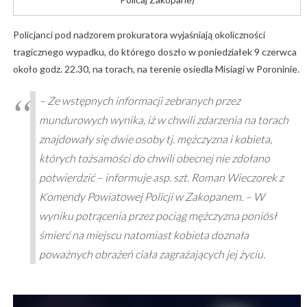
Policjanci pod nadzorem prokuratora wyjaśniają okoliczności
tragicznego wypadku, do którego doszło w poniedziałek 9 czerwca
około godz. 22.30, na torach, na terenie osiedla Misiagi w Poroninie.
– Ze wstępnych informacji zebranych przez
mundurowych wynika, iż w chwili zdarzenia na torach
znajdowały się dwie osoby tj. mężczyzna i kobieta,
których tożsamości do chwili obecnej nie zdołano
potwierdzić – informuje asp. szt. Roman Wieczorek z
Komendy Powiatowej Policji w Zakopanem. – W
wyniku potrącenia przez pociąg mężczyzna poniósł
śmierć na miejscu natomiast kobieta doznała
poważnych obrażeń ciała zagrażających jej życiu.