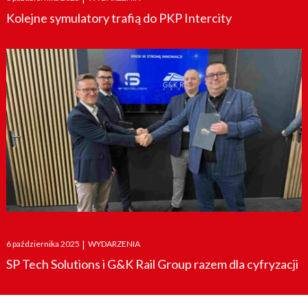
on
Kolejne symulatory trafią do PKP Intercity
Posted
6 października 2025
|
WYDARZENIA
on
SP Tech Solutions i G&K Rail Group razem dla cyfryzacji