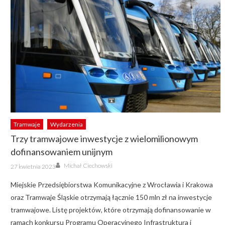
Tramwaje
Wydarzenia
Trzy tramwajowe inwestycje z wielomilionowym
dofinansowaniem unijnym
Author
Posted
Michał Ciechowski
27 kwietnia 2023
on
Miejskie Przedsiębiorstwa Komunikacyjne z Wrocławia i Krakowa
oraz Tramwaje Śląskie otrzymają łącznie 150 mln zł na inwestycje
tramwajowe. Listę projektów, które otrzymają dofinansowanie w
ramach konkursu Programu Operacyjnego Infrastruktura i