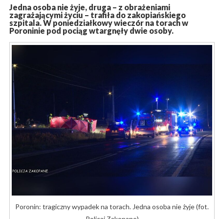
Jedna osoba nie żyje, druga – z obrażeniami
zagrażającymi życiu – trafiła do zakopiańskiego
szpitala. W poniedziałkowy wieczór na torach w
Poroninie pod pociąg wtargnęły dwie osoby.
Poronin: tragiczny wypadek na torach. Jedna osoba nie żyje (fot.
Policaj Zakopane)