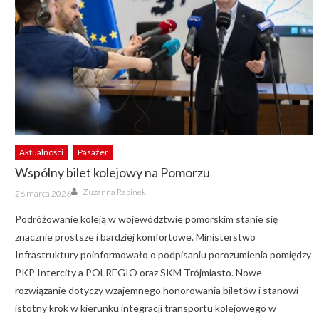
Aktualności
Pasażer
Wspólny bilet kolejowy na Pomorzu
Author
Posted
Zuzanna Rabinek
26 marca 2026
on
Podróżowanie koleją w województwie pomorskim stanie się
znacznie prostsze i bardziej komfortowe. Ministerstwo
Infrastruktury poinformowało o podpisaniu porozumienia pomiędzy
PKP Intercity a POLREGIO oraz SKM Trójmiasto. Nowe
rozwiązanie dotyczy wzajemnego honorowania biletów i stanowi
istotny krok w kierunku integracji transportu kolejowego w