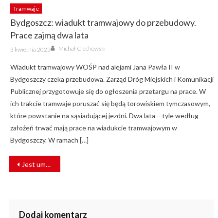
Tramwaje
Bydgoszcz: wiadukt tramwajowy do przebudowy.
Prace zajmą dwa lata
Author
Posted
Michał Ciechowski
3 kwietnia 2025
on
Wiadukt tramwajowy WOŚP nad alejami Jana Pawła II w
Bydgoszczy czeka przebudowa. Zarząd Dróg Miejskich i Komunikacji
Publicznej przygotowuje się do ogłoszenia przetargu na prace. W
ich trakcie tramwaje poruszać się będą torowiskiem tymczasowym,
które powstanie na sąsiadującej jezdni. Dwa lata – tyle według
założeń trwać mają prace na wiadukcie tramwajowym w
Bydgoszczy. W ramach […]
NAWIGACJA
Jest umowa na modernizację ul. Piekarskiej w Bytomiu
WPISU
Dodaj komentarz