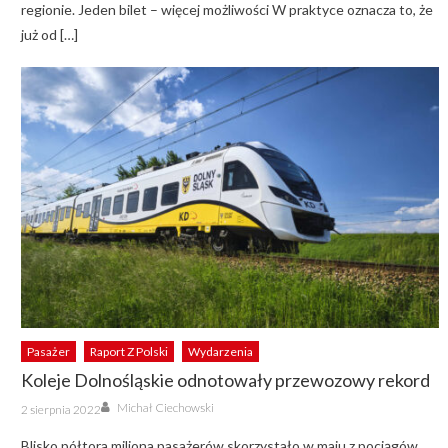
regionie. Jeden bilet – więcej możliwości W praktyce oznacza to, że
już od […]
Pasażer
Raport Z Polski
Wydarzenia
Koleje Dolnośląskie odnotowały przewozowy rekord
Author
Posted
Michał Ciechowski
2 sierpnia 2022
on
Blisko półtora miliona pasażerów skorzystało w maju z pociągów