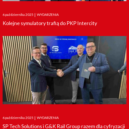
Posted
6 października 2025
|
WYDARZENIA
on
Kolejne symulatory trafią do PKP Intercity
Posted
6 października 2025
|
WYDARZENIA
on
SP Tech Solutions i G&K Rail Group razem dla cyfryzacji