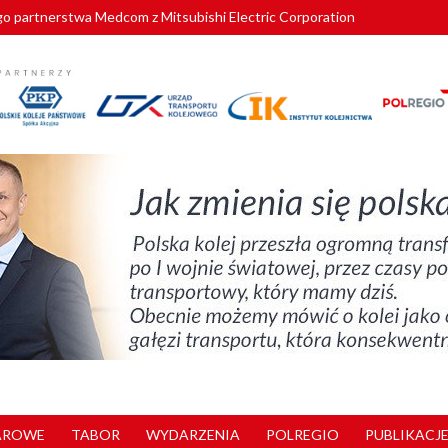
o partnerstwa Medcom z Mitsubishi Electric Corporation
tnerem „Lata na Dolnym Śląsku”. We Wrocławiu rusza weekend pełen reg
pomorskie znów szuka dostawcy nowych EZT
ach kolejowych w północnej Wielkopolsce. Łatwiejsze dojazdy do pracy i 
nuje nowe standardy kategoryzacji dworców
AROWE
TABOR
WYDARZENIA
POLREGIO
PUBLIKACJE