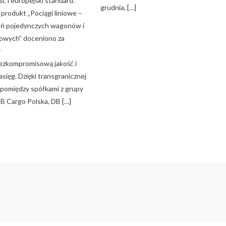
ć i europejski standard.
grudnia, […]
produkt „Pociągi liniowe –
eń pojedynczych wagonów i
owych” doceniono za
y
bezkompromisową jakość i
asięg. Dzięki transgranicznej
pomiędzy spółkami z grupy
B Cargo Polska, DB […]