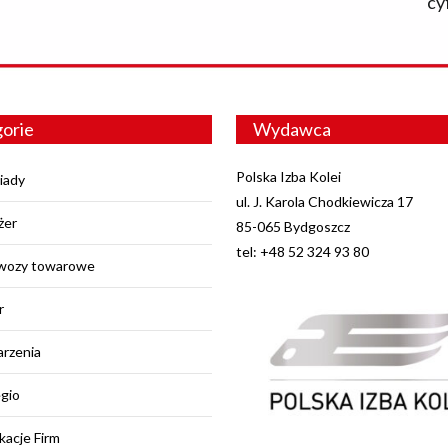
cy
orie
Wydawca
Polska Izba Kolei
iady
ul. J. Karola Chodkiewicza 17
żer
85-065 Bydgoszcz
tel: +48 52 324 93 80
wozy towarowe
r
rzenia
egio
kacje Firm