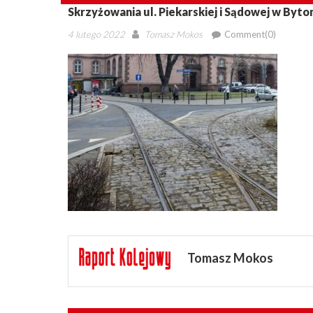
Skrzyżowania ul. Piekarskiej i Sądowej w Byto
Posted
Author
4 lutego 2022
Tomasz Mokos
Comment(0)
on
Tomasz Mokos