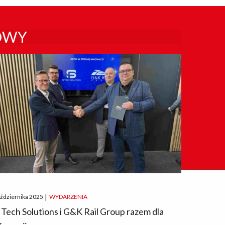
OWY
ted
aździernika 2025
|
WYDARZENIA
 Tech Solutions i G&K Rail Group razem dla