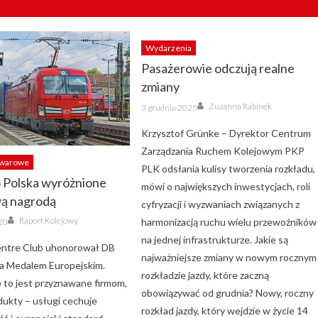
Wydarzenia
Pasażerowie odczują realne
zmiany
Author
Posted
Zuzanna Rabinek
3 grudnia 2025
on
Krzysztof Grünke – Dyrektor Centrum
Zarządzania Ruchem Kolejowym PKP
owarowe
PLK odsłania kulisy tworzenia rozkładu,
 Polska wyróżnione
mówi o największych inwestycjach, roli
wą nagrodą
cyfryzacji i wyzwaniach związanych z
Author
Raport Kolejowy
harmonizacją ruchu wielu przewoźników
20
na jednej infrastrukturze. Jakie są
entre Club uhonorował DB
najważniejsze zmiany w nowym rocznym
a Medalem Europejskim.
rozkładzie jazdy, które zaczną
 to jest przyznawane firmom,
obowiązywać od grudnia? Nowy, roczny
dukty – usługi cechuje
rozkład jazdy, który wejdzie w życie 14