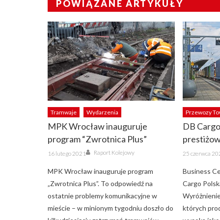
POWIĄZANE ARTYKUŁY
Tramwaje
Wydarzenia
Przewozy T
MPK Wrocław inauguruje
DB Cargo
program “Zwrotnica Plus”
prestiżo
Author
Posted
Posted
Raport Kolejowy
16 lutego 2021
25 czerwca 20
on
on
MPK Wrocław inauguruje program
Business C
„Zwrotnica Plus”. To odpowiedź na
Cargo Polsk
ostatnie problemy komunikacyjne w
Wyróżnienie
mieście – w minionym tygodniu doszło do
których pro