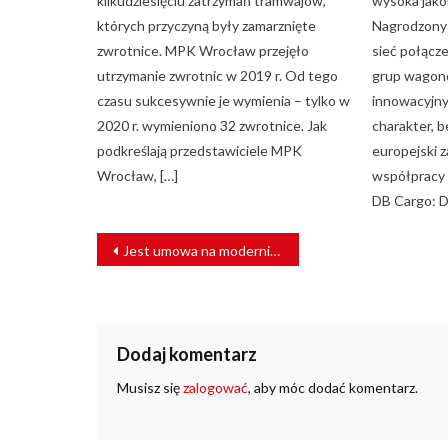
kilkudziesięciu zatrzymań tramwajów,
wysoka jakoś
których przyczyną były zamarznięte
Nagrodzony 
zwrotnice. MPK Wrocław przejęło
sieć połącz
utrzymanie zwrotnic w 2019 r. Od tego
grup wagon
czasu sukcesywnie je wymienia – tylko w
innowacyjn
2020 r. wymieniono 32 zwrotnice. Jak
charakter, 
podkreślają przedstawiciele MPK
europejski z
Wrocław, […]
współpracy 
DB Cargo: D
NAWIGACJA
Jest umowa na modernizację ul. Piekarskiej w Bytomiu
WPISU
Dodaj komentarz
Musisz się
zalogować
, aby móc dodać komentarz.