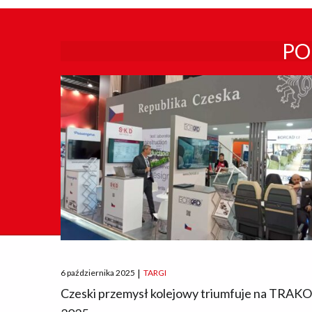
PO
Posted
6 października 2025
|
TARGI
on
Czeski przemysł kolejowy triumfuje na TRAK