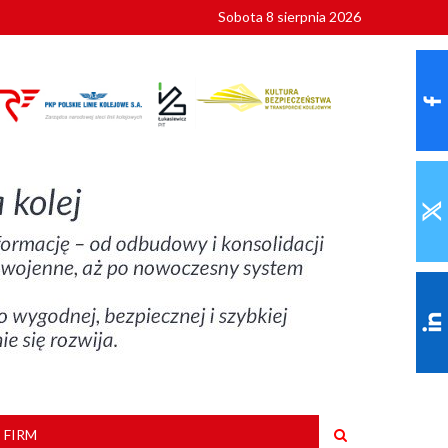
Sobota 8 sierpnia 2026
ionalnych
szkoły
 FIRM