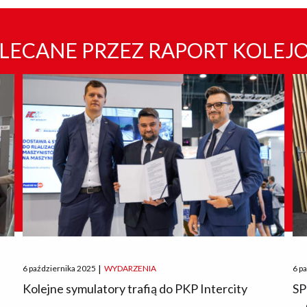
LECANE PRZEZ RAPORT KOLEJ
Posted
Pos
6 października 2025
|
WYDARZENIA
6 p
on
on
O
Kolejne symulatory trafią do PKP Intercity
SP