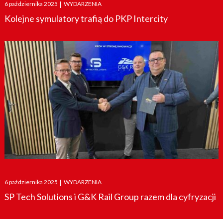
Posted
6 października 2025
|
WYDARZENIA
on
Kolejne symulatory trafią do PKP Intercity
Posted
6 października 2025
|
WYDARZENIA
on
SP Tech Solutions i G&K Rail Group razem dla cyfryzacji