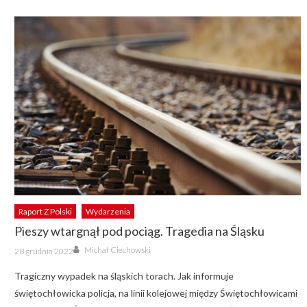
Raport Z Polski
Wydarzenia
Pieszy wtargnął pod pociąg. Tragedia na Śląsku
Author
Posted
Michał Ciechowski
28 grudnia 2022
on
Tragiczny wypadek na śląskich torach. Jak informuje
świętochłowicka policja, na linii kolejowej między Świętochłowicami