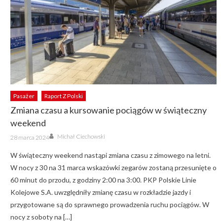
Pasażer
Raport Z Polski
Zmiana czasu a kursowanie pociągów w świąteczny
weekend
Author
Posted
Michał Ciechowski
28 marca 2024
on
W świąteczny weekend nastąpi zmiana czasu z zimowego na letni.
W nocy z 30 na 31 marca wskazówki zegarów zostaną przesunięte o
60 minut do przodu, z godziny 2:00 na 3:00. PKP Polskie Linie
Kolejowe S.A. uwzględniły zmianę czasu w rozkładzie jazdy i
przygotowane są do sprawnego prowadzenia ruchu pociągów. W
nocy z soboty na […]