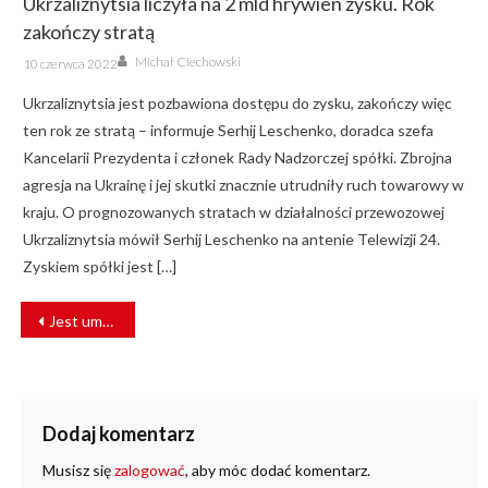
Ukrzaliznytsia liczyła na 2 mld hrywien zysku. Rok
zakończy stratą
Author
Posted
Michał Ciechowski
10 czerwca 2022
on
Ukrzaliznytsia jest pozbawiona dostępu do zysku, zakończy więc
ten rok ze stratą – informuje Serhij Leschenko, doradca szefa
Kancelarii Prezydenta i członek Rady Nadzorczej spółki. Zbrojna
agresja na Ukrainę i jej skutki znacznie utrudniły ruch towarowy w
kraju. O prognozowanych stratach w działalności przewozowej
Ukrzaliznytsia mówił Serhij Leschenko na antenie Telewizji 24.
Zyskiem spółki jest […]
NAWIGACJA
Jest umowa na modernizację ul. Piekarskiej w Bytomiu
WPISU
Dodaj komentarz
Musisz się
zalogować
, aby móc dodać komentarz.