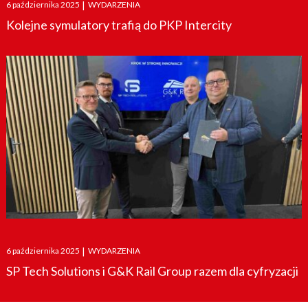
Posted
6 października 2025
|
WYDARZENIA
on
Kolejne symulatory trafią do PKP Intercity
Posted
6 października 2025
|
WYDARZENIA
on
SP Tech Solutions i G&K Rail Group razem dla cyfryzacji