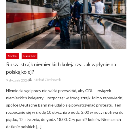
Global
Pasażer
Rusza strajk niemieckich kolejarzy. Jak wpłynie na
polską kolej?
Author
Posted
Michał Ciechowski
9 stycznia 2024
on
Niemiecki sąd pracy nie widzi przeszkód, aby GDL – związek
niemieckich kolejarzy – rozpoczął w środę strajk. Mimo zapowiedzi,
spółce Deutsche Bahn nie udało się powstrzymać protestu. Ten
rozpocznie się w środę 10 stycznia o godz. 2.00 w nocy i potrwa do
piątku, 12 stycznia, do godz. 18.00. Czy paraliż kolei w Niemczech
dotknie polskich […]