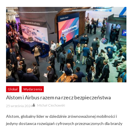
Global
Wydarzenia
Alstom i Airbus razem na rzecz bezpieczeństwa
Author
Posted
Michał Ciechowski
25 września 2024
on
Alstom, globalny lider w dziedzinie zrównoważonej mobilności i
jedyny dostawca rozwiązań cyfrowych przeznaczonych dla branży