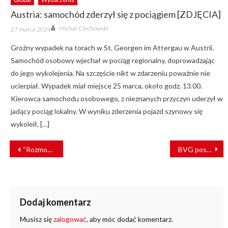
Austria: samochód zderzył się z pociągiem [ZDJĘCIA]
Author
Posted
Michał Ciechowski
27 marca 2024
on
Groźny wypadek na torach w St. Georgen im Attergau w Austrii.
Samochód osobowy wjechał w pociąg regionalny, doprowadzając
do jego wykolejenia. Na szczęście nikt w zdarzeniu poważnie nie
ucierpiał. Wypadek miał miejsce 25 marca, około godz. 13.00.
Kierowca samochodu osobowego, z nieznanych przyczyn uderzył w
jadący pociąg lokalny. W wyniku zderzenia pojazd szynowy się
wykoleił, […]
NAWIGACJA
“Rozmowy z DB utknęły w martwym punkcie”. Niemieccy kolejarze nie wykluczają dalszych strajków
BVG poszukuje wykonawcy odzieży służbowej
WPISU
Dodaj komentarz
Musisz się
zalogować
, aby móc dodać komentarz.