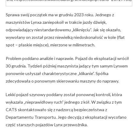
Sprawa swój początek ma w grudniu 2023 roku. Jednego z
maszynistów Lynxa zaniepokoił w trakcie jazdy dźwięk,
odpowiadający niestandardowemu „kliknięciu”. Jak się okazało,
wywołany on został przez niewielką niedoskonałość w kole (flat
spot – płaskie miejsce), mierzone w milimetrach.
Problem poddano analizie i naprawie. Pojazd do eksploatacji wrócił
30 grudnia. Tydzień później maszynista jadący tym samym Lynxem
ponownie usłyszał charakterystyczne „klikanie”. Spółka
zdecydowała o ponownym skierowaniu maszyny do naprawy.
Lekki pojazd szynowy poddany został ponownej kontroli, która
wykazała „nieprawidłowy ruch” jednego z kół. W związku z tym
CATS skontaktowało się z nadzorcą bezpieczeństwa z
Departamentu Transportu. Jego decyzją z eksploatacji wycofano
część starszych pojazdów Lynx przewoźnika.