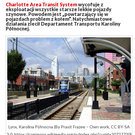
Charlotte Area Transit System
wycofuje z
eksploatacji wszystkie starsze lekkie pojazdy
szynowe. Powodem jest „powtarzający się w
pojazdach problem z kołem”. Natychmiastowe
działania zlecił Departament Transportu Karoliny
Północnej.
Lynx, Karolina Północna (By Prasit Frazee – Own work, CC BY-SA
3.0, https://commons.wikimedia.org/w/index.php?curid=20727730)