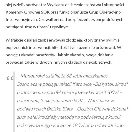
niej wzięli koordynator Wydziału ds. bezpieczeństwa i obronności
Komendy Głównej SOK oraz funkcjonariusze Grup Operacyjno-
Interwencyjnych. Czuwali oni nad bezpieczeństwem podróżnych
pełniąc służbę w ubraniu cywilnym.
W trakcie działań zaobserwowali złodzieja, który znany był im z
poprzednich interwencji. 68-latek i tym razem nie próżnował. W
pociągu okradał pasażerów. Jak się okazało, swoje działania
prowadził także w dwóch innych składach dalekobieżnych.
– Mundurowi ustalili, że 68-letni mieszkaniec
Sosnowca w pociągu relacji Katowice –Białystok skradł
podróżnemu z portfela pieniądze w kwocie 1200 zł –
relacjonują funkcjonariusze SOK. – Natomiast w
pociągu relacji Bielsko Biała – Olsztyn Główny dokonał
zuchwałej kradzieży metodą na podwieszką z kurtki
pokrzywdzonego w kwocie 180 zł oraz udowodniono