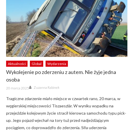
Aktualności
Global
Wydarzenia
Wykolejenie po zderzeniu z autem. Nie żyje jedna
osoba
Author
Posted
Zuzanna Rabinek
20 marca 2025
on
Tragiczne zdarzenie miało miejsce w czwartek rano, 20 marca, w
węgierskiej miejscowości Tiszaeszlár. W wyniku wypadku na
przejeździe kolejowym życie stracił kierowca samochodu typu pick-
up. Jego pojazd wjechał na tory tuż przed nadjeżdżającym
pociągiem, co doprowadziło do zderzenia. Siła uderzenia