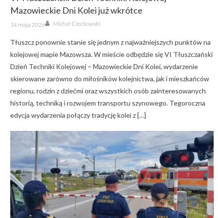
Mazowieckie Dni Kolei już wkrótce
Author
Posted
Michał Ciechowski
14 maja 2026
on
Tłuszcz ponownie stanie się jednym z najważniejszych punktów na
kolejowej mapie Mazowsza. W mieście odbędzie się VI Tłuszczański
Dzień Techniki Kolejowej – Mazowieckie Dni Kolei, wydarzenie
skierowane zarówno do miłośników kolejnictwa, jak i mieszkańców
regionu, rodzin z dziećmi oraz wszystkich osób zainteresowanych
historią, techniką i rozwojem transportu szynowego. Tegoroczna
edycja wydarzenia połączy tradycję kolei z […]