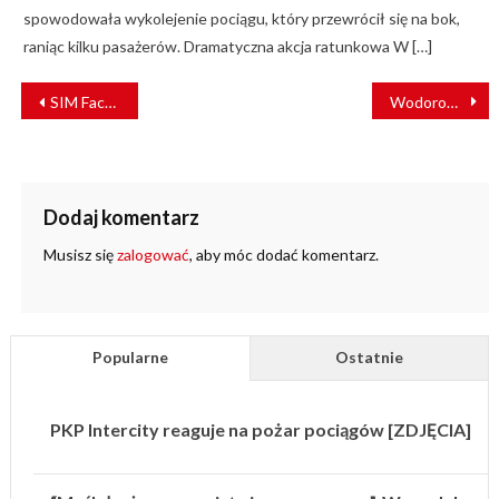
spowodowała wykolejenie pociągu, który przewrócił się na bok,
raniąc kilku pasażerów. Dramatyczna akcja ratunkowa W […]
NAWIGACJA
SIM Factor dostarczył symulatory kolejowe do Centrum Szkolenia Maszynistów
Wodorowy pociąg Coradia iLint w sercu rezerwatu Indian
WPISU
Dodaj komentarz
Musisz się
zalogować
, aby móc dodać komentarz.
Popularne
Ostatnie
PKP Intercity reaguje na pożar pociągów [ZDJĘCIA]