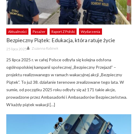
Aktualności
Pasażer
Raport Z Polski
Wydarzenia
Bezpieczny Piątek: Edukacja, która ratuje życie
Author
Posted
Zuzanna Rabinek
25 lipca 2025
on
25 lipca 2025 r. w całej Polsce odbyła się kolejna odsłona
ogólnopolskiej kampanii społecznej „Bezpieczny Przejazd” –
projektu realizowanego w ramach wakacyjnej akcji „Bezpieczny
Piątek”. To już 38. działanie terenowe zrealizowane tego lata. W
sumie, od początku 2025 roku odbyły się aż 171 takie akcje,
prowadzone przez Ambasadorki i Ambasadorów Bezpieczeństwa.
W każdy piątek wakacji […]