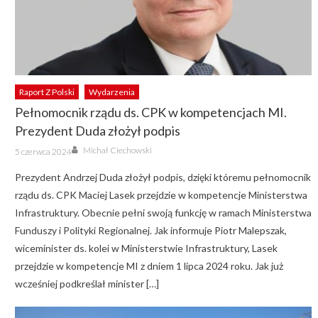
Raport Z Polski
Wydarzenia
Pełnomocnik rządu ds. CPK w kompetencjach MI.
Prezydent Duda złożył podpis
Author
Posted
Michał Ciechowski
5 czerwca 2024
on
Prezydent Andrzej Duda złożył podpis, dzięki któremu pełnomocnik
rządu ds. CPK Maciej Lasek przejdzie w kompetencje Ministerstwa
Infrastruktury. Obecnie pełni swoją funkcję w ramach Ministerstwa
Funduszy i Polityki Regionalnej. Jak informuje Piotr Malepszak,
wiceminister ds. kolei w Ministerstwie Infrastruktury, Lasek
przejdzie w kompetencje MI z dniem 1 lipca 2024 roku. Jak już
wcześniej podkreślał minister […]