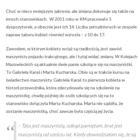
Choć w nieco mniejszym zakresie, ale zmiana dokonuje się także na
innych stanowiskach. W 2011 roku w KM pracowało 5
dyspozytorek, a obecnie jest ich 14. Liczba zatrudnionych w zespole
napraw taboru kobiet również wzrosła – z 10 do 17.
Zawodem, w którym kobiety wciąż są rzadkością, jest zawód
maszynisty pojazdu trakcyjnego, ale i tutaj widać zmiany. W Kolejach
Mazowieckich są aktualnie dwie panie szkolące się na maszynistki.
To Gabriela Karaś i Marta Kucharska. Obie są w trakcie kursu na
świadectwo maszynisty. Gabriela Karaś to pierwsza kobieta w
historii przewoźnika, która zdecydowała się na szkolenie na
maszynistkę, chwilę później do osób szkolących się na to
stanowisko dołączyła Marta Kucharska. Marta nie sądziła, że
zostanie maszynistką, choć zawsze była częścią jej życia.
– Tata jest maszynistą, odkąd pamiętam, brat jest
maszynistą od sześciu lat. Kiedy dowiedziałam się, że są