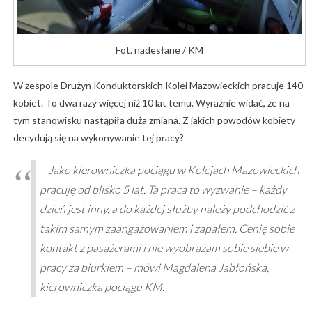
Fot. nadesłane / KM
W zespole Drużyn Konduktorskich Kolei Mazowieckich pracuje 140
kobiet. To dwa razy więcej niż 10 lat temu. Wyraźnie widać, że na
tym stanowisku nastąpiła duża zmiana. Z jakich powodów kobiety
decydują się na wykonywanie tej pracy?
– Jako kierowniczka pociągu w Kolejach Mazowieckich
pracuję od blisko 5 lat. Ta praca to wyzwanie – każdy
dzień jest inny, a do każdej służby należy podchodzić z
takim samym zaangażowaniem i zapałem. Cenię sobie
kontakt z pasażerami i nie wyobrażam sobie siebie w
pracy za biurkiem – mówi Magdalena Jabłońska,
kierowniczka pociągu KM.