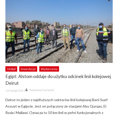
Global
Inwestycje
Wydarzenia
Egipt: Alstom oddaje do użytku odcinek linii kolejowej
Deirut
Author
Posted
Radosław Karwicki
16 lutego 2021
on
Deirut to jeden z najdłuższych sektorów linii kolejowej Beni Suef
Assuyt w Egipcie. Jest on połączony ze stacjami Abu Qurqas, El
Roda i Mallawi. Oznacza to 50 km linii w pełni funkcjonalnych z