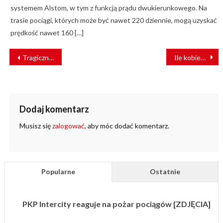
systemem Alstom, w tym z funkcją prądu dwukierunkowego. Na
trasie pociągi, których może być nawet 220 dziennie, mogą uzyskać
prędkość nawet 160 […]
NAWIGACJA
Tragiczny wypadek na Śląsku. Nie żyje kobieta potrącona przez pociąg
Ile kobiet w Polsce zasiada za pulpitem pociągu?
WPISU
Dodaj komentarz
Musisz się
zalogować
, aby móc dodać komentarz.
Popularne
Ostatnie
PKP Intercity reaguje na pożar pociągów [ZDJĘCIA]