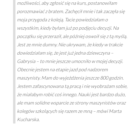
możliwości, aby zgłosić się na kurs, postanowiłam
porozmawiać z bratem. Zachęcił mnie i tak zaczęła się
moja przygoda z koleją. Tacie powiedziałam o
wszystkim, kiedy byłam już po podjęciu decyzji. Na
początku się przeraził, ale później oswoił się z tą myślą.
Jest ze mnie dumny. Nie ukrywam, że kiedy w trakcie
dowiedziałam się, że jest już jedna dziewczyna –
Gabrysia – to mnie jeszcze umocniło w mojej decyzji.
Obecnie jestem na etapie jazd pod nadzorem
maszynisty. Mam do wyjeżdżenia jeszcze 800 godzin.
Jestem zafascynowana tą pracą i nie wyobrażam sobie,
że miałabym robić coś innego. Nauki jest bardzo dużo,
ale mam solidne wsparcie ze strony maszynistów oraz
kolegów szkolących się razem ze mną – mówi Marta
Kucharska.