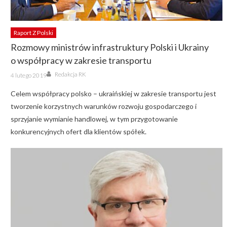
Raport Z Polski
Rozmowy ministrów infrastruktury Polski i Ukrainy
o współpracy w zakresie transportu
Author
Posted
Redakcja RK
4 lutego 2019
on
Celem współpracy polsko – ukraińskiej w zakresie transportu jest
tworzenie korzystnych warunków rozwoju gospodarczego i
sprzyjanie wymianie handlowej, w tym przygotowanie
konkurencyjnych ofert dla klientów spółek.