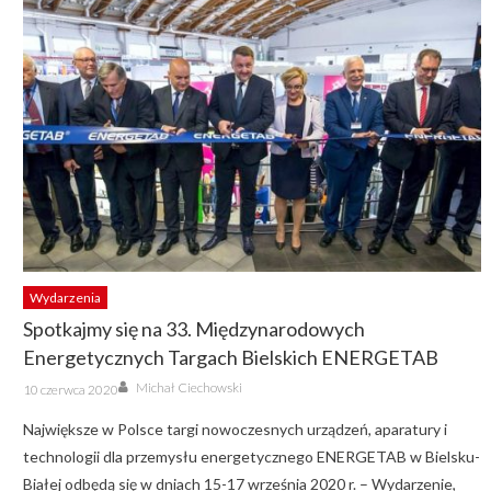
Wydarzenia
Spotkajmy się na 33. Międzynarodowych
Energetycznych Targach Bielskich ENERGETAB
Author
Posted
Michał Ciechowski
10 czerwca 2020
on
Największe w Polsce targi nowoczesnych urządzeń, aparatury i
technologii dla przemysłu energetycznego ENERGETAB w Bielsku-
Białej odbędą się w dniach 15-17 września 2020 r. – Wydarzenie,