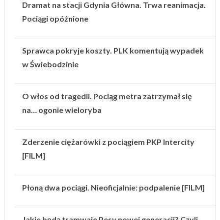
Dramat na stacji Gdynia Główna. Trwa reanimacja.
Pociągi opóźnione
Sprawca pokryje koszty. PLK komentują wypadek
w Świebodzinie
O włos od tragedii. Pociąg metra zatrzymał się
na… ogonie wieloryba
Zderzenie ciężarówki z pociągiem PKP Intercity
[FILM]
Płoną dwa pociągi. Nieoficjalnie: podpalenie [FILM]
Jakie będą tramwaje Pesy nowej generacji? Czyli