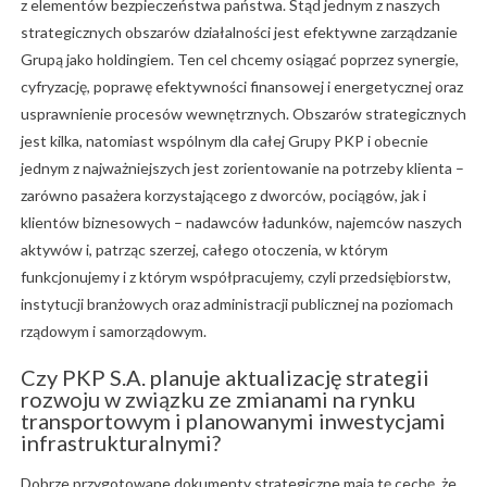
z elementów bezpieczeństwa państwa. Stąd jednym z naszych
strategicznych obszarów działalności jest efektywne zarządzanie
Grupą jako holdingiem. Ten cel chcemy osiągać poprzez synergie,
cyfryzację, poprawę efektywności finansowej i energetycznej oraz
usprawnienie procesów wewnętrznych. Obszarów strategicznych
jest kilka, natomiast wspólnym dla całej Grupy PKP i obecnie
jednym z najważniejszych jest zorientowanie na potrzeby klienta –
zarówno pasażera korzystającego z dworców, pociągów, jak i
klientów biznesowych – nadawców ładunków, najemców naszych
aktywów i, patrząc szerzej, całego otoczenia, w którym
funkcjonujemy i z którym współpracujemy, czyli przedsiębiorstw,
instytucji branżowych oraz administracji publicznej na poziomach
rządowym i samorządowym.
Czy PKP S.A. planuje aktualizację strategii
rozwoju w związku ze zmianami na rynku
transportowym i planowanymi inwestycjami
infrastrukturalnymi?
Dobrze przygotowane dokumenty strategiczne mają tę cechę, że