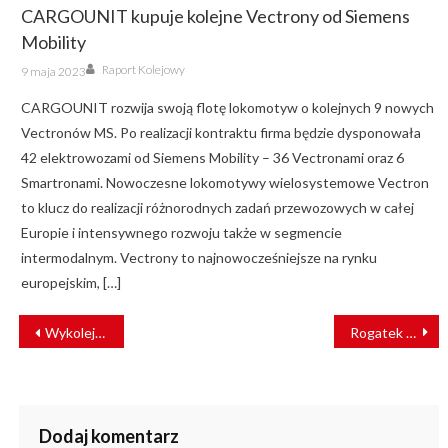
CARGOUNIT kupuje kolejne Vectrony od Siemens
Mobility
Author
Posted
Raport Kolejowy
9 maja 2023
on
CARGOUNIT rozwija swoją flotę lokomotyw o kolejnych 9 nowych
Vectronów MS. Po realizacji kontraktu firma będzie dysponowała
42 elektrowozami od Siemens Mobility – 36 Vectronami oraz 6
Smartronami. Nowoczesne lokomotywy wielosystemowe Vectron
to klucz do realizacji różnorodnych zadań przewozowych w całej
Europie i intensywnego rozwoju także w segmencie
intermodalnym. Vectrony to najnowocześniejsze na rynku
europejskim, […]
NAWIGACJA
Wykolejenie pociągu towarowego. Wagony spadły z nasypu
Rogatek wyruszył w trasę z Kolejami Śląskimi. Edukacja kolejowa w praktyce
WPISU
Dodaj komentarz