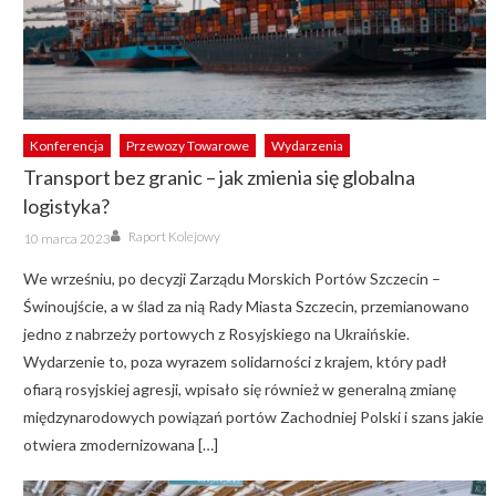
Konferencja
Przewozy Towarowe
Wydarzenia
Transport bez granic – jak zmienia się globalna
logistyka?
Author
Posted
Raport Kolejowy
10 marca 2023
on
We wrześniu, po decyzji Zarządu Morskich Portów Szczecin –
Świnoujście, a w ślad za nią Rady Miasta Szczecin, przemianowano
jedno z nabrzeży portowych z Rosyjskiego na Ukraińskie.
Wydarzenie to, poza wyrazem solidarności z krajem, który padł
ofiarą rosyjskiej agresji, wpisało się również w generalną zmianę
międzynarodowych powiązań portów Zachodniej Polski i szans jakie
otwiera zmodernizowana […]