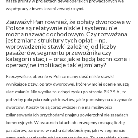
nasze grunty w projektach deweloperskich prowadzonych we
współpracy z inwestorami zewnętrznymi.
Zauważył Pan również, że opłaty dworcowe w
Polsce są relatywnie niskie i systemu nie
można nazwać dochodowym. Czy rozważana
jest zmiana struktury tych opłat – np.
wprowadzenie stawki zależnej od liczby
pasażerów, segmentu przewoźnika czy
kategorii stacji – oraz jakie będą techniczne i
operacyjne implikacje takiej zmiany?
Rzeczywiście, obecnie w Polsce mamy dość niskie stawki
wynikające z tzw. opłaty dworcowej, które w mojej ocenie muszą
ulec zmianie. Nie wynika to z chęci zysku po stronie PKP S.A., to
potrzeby pokrycia realnych kosztów, jakie ponosimy na utrzymanie
dworców. Koszty te są coraz wyższe i nie ma możliwości
zbilansowania ich przychodami z najmu powierzchni nie zasadach
komercyjnych. W ostatnich latach obserwujemy rosnącą liczbę
pasażerów, zarówno w ruchu dalekobieżnym, jak i w segmencie
przewozów regionalnych i aglomeracyjnych. To oczywiście cieszy,