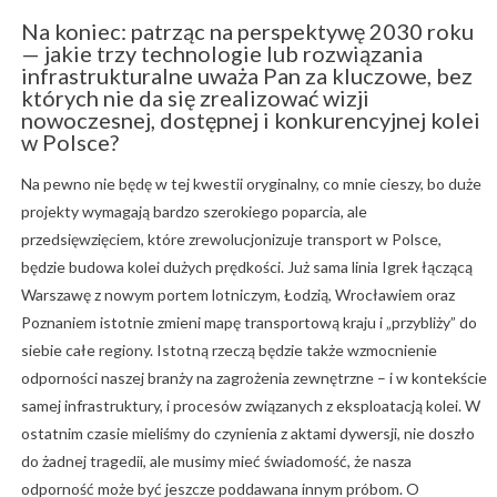
Na koniec: patrząc na perspektywę 2030 roku
— jakie trzy technologie lub rozwiązania
infrastrukturalne uważa Pan za kluczowe, bez
których nie da się zrealizować wizji
nowoczesnej, dostępnej i konkurencyjnej kolei
w Polsce?
Na pewno nie będę w tej kwestii oryginalny, co mnie cieszy, bo duże
projekty wymagają bardzo szerokiego poparcia, ale
przedsięwzięciem, które zrewolucjonizuje transport w Polsce,
będzie budowa kolei dużych prędkości. Już sama linia Igrek łączącą
Warszawę z nowym portem lotniczym, Łodzią, Wrocławiem oraz
Poznaniem istotnie zmieni mapę transportową kraju i „przybliży” do
siebie całe regiony. Istotną rzeczą będzie także wzmocnienie
odporności naszej branży na zagrożenia zewnętrzne – i w kontekście
samej infrastruktury, i procesów związanych z eksploatacją kolei. W
ostatnim czasie mieliśmy do czynienia z aktami dywersji, nie doszło
do żadnej tragedii, ale musimy mieć świadomość, że nasza
odporność może być jeszcze poddawana innym próbom. O