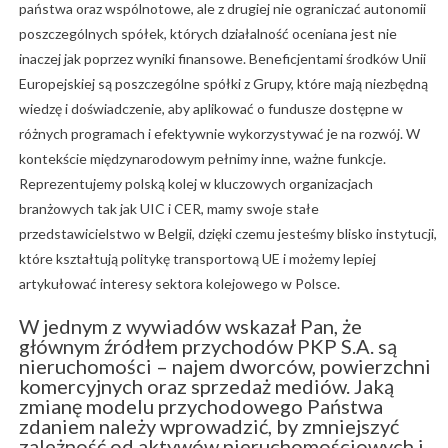
państwa oraz wspólnotowe, ale z drugiej nie ograniczać autonomii
poszczególnych spółek, których działalność oceniana jest nie
inaczej jak poprzez wyniki finansowe. Beneficjentami środków Unii
Europejskiej są poszczególne spółki z Grupy, które mają niezbędną
wiedzę i doświadczenie, aby aplikować o fundusze dostępne w
różnych programach i efektywnie wykorzystywać je na rozwój. W
kontekście międzynarodowym pełnimy inne, ważne funkcje.
Reprezentujemy polską kolej w kluczowych organizacjach
branżowych tak jak UIC i CER, mamy swoje stałe
przedstawicielstwo w Belgii, dzięki czemu jesteśmy blisko instytucji,
które kształtują politykę transportową UE i możemy lepiej
artykułować interesy sektora kolejowego w Polsce.
W jednym z wywiadów wskazał Pan, że
głównym źródłem przychodów PKP S.A. są
nieruchomości – najem dworców, powierzchni
komercyjnych oraz sprzedaż mediów. Jaką
zmianę modelu przychodowego Państwa
zdaniem należy wprowadzić, by zmniejszyć
zależność od aktywów nieruchomościowych i