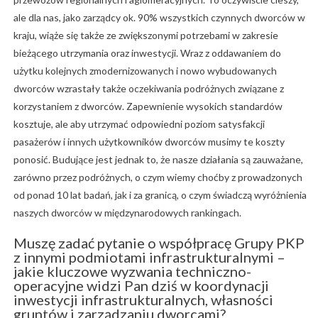
ale dla nas, jako zarządcy ok. 90% wszystkich czynnych dworców w
kraju, wiąże się także ze zwiększonymi potrzebami w zakresie
bieżącego utrzymania oraz inwestycji. Wraz z oddawaniem do
użytku kolejnych zmodernizowanych i nowo wybudowanych
dworców wzrastały także oczekiwania podróżnych związane z
korzystaniem z dworców. Zapewnienie wysokich standardów
kosztuje, ale aby utrzymać odpowiedni poziom satysfakcji
pasażerów i innych użytkowników dworców musimy te koszty
ponosić. Budujące jest jednak to, że nasze działania są zauważane,
zarówno przez podróżnych, o czym wiemy choćby z prowadzonych
od ponad 10 lat badań, jak i za granicą, o czym świadczą wyróżnienia
naszych dworców w międzynarodowych rankingach.
Muszę zadać pytanie o współpracę Grupy PKP
z innymi podmiotami infrastrukturalnymi –
jakie kluczowe wyzwania techniczno-
operacyjne widzi Pan dziś w koordynacji
inwestycji infrastrukturalnych, własności
gruntów i zarządzaniu dworcami?