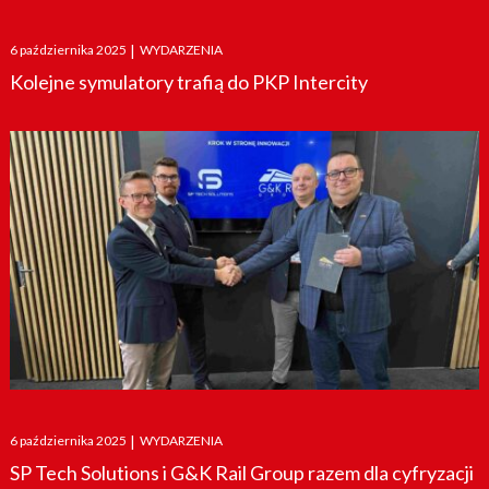
Posted
6 października 2025
|
WYDARZENIA
on
Kolejne symulatory trafią do PKP Intercity
Posted
6 października 2025
|
WYDARZENIA
on
SP Tech Solutions i G&K Rail Group razem dla cyfryzacji