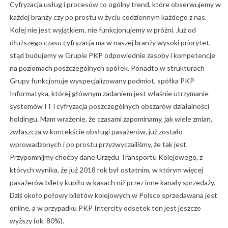
Cyfryzacja usług i procesów to ogólny trend, które obserwujemy w
każdej branży czy po prostu w życiu codziennym każdego z nas.
Kolej nie jest wyjątkiem, nie funkcjonujemy w próżni. Już od
dłuższego czasu cyfryzacja ma w naszej branży wysoki priorytet,
stąd budujemy w Grupie PKP odpowiednie zasoby i kompetencje
na poziomach poszczególnych spółek. Ponadto w strukturach
Grupy funkcjonuje wyspecjalizowany podmiot, spółka PKP
Informatyka, której głównym zadaniem jest właśnie utrzymanie
systemów IT i cyfryzacja poszczególnych obszarów działalności
holdingu. Mam wrażenie, że czasami zapominamy, jak wiele zmian,
zwłaszcza w kontekście obsługi pasażerów, już zostało
wprowadzonych i po prostu przyzwyczailiśmy, że tak jest.
Przypomnijmy choćby dane Urzędu Transportu Kolejowego, z
których wynika, że już 2018 rok był ostatnim, w którym więcej
pasażerów bilety kupiło w kasach niż przez inne kanały sprzedaży.
Dziś około połowy biletów kolejowych w Polsce sprzedawana jest
online, a w przypadku PKP Intercity odsetek ten jest jeszcze
wyższy (ok. 80%).