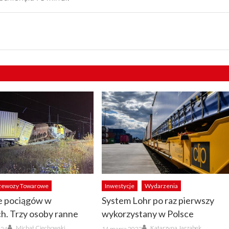
zewozy Towarowe
Inwestycje
Wydarzenia
e pociągów w
System Lohr po raz pierwszy
h. Trzy osoby ranne
wykorzystany w Polsce
Author
Author
Posted
Michał Ciechowski
Katarzyna Jarząbek
024
14 marca 2022