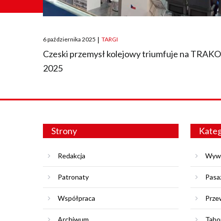
Posted
6 października 2025
|
TARGI
on
Czeski przemysł kolejowy triumfuje na TRAK
2025
Strony
Kateg
Redakcja
Wyw
Patronaty
Pasa
Współpraca
Prze
Archiwum
Tabo