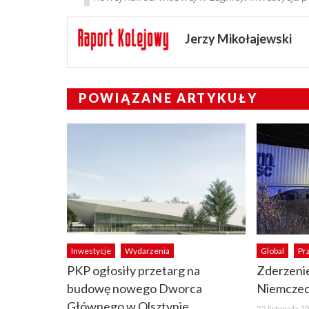
Jerzy Mikołajewski
POWIĄZANE ARTYKUŁY
Inwestycje
Wydarzenia
Global
Pr
PKP ogłosiły przetarg na
Zderzeni
budowę nowego Dworca
Niemczec
Głównego w Olsztynie
Posted
22 listopada 2