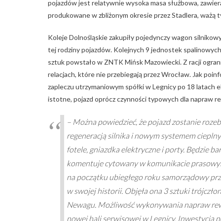
pojazdów jest relatywnie wysoka masa służbowa, zawieraj
produkowane w zbliżonym okresie przez Stadlera, ważą ty
Koleje Dolnośląskie zakupiły pojedynczy wagon silnikow
tej rodziny pojazdów. Kolejnych 9 jednostek spalinowych
sztuk powstało w ZNTK Mińsk Mazowiecki. Z racji ograni
relacjach, które nie przebiegają przez Wrocław. Jak poi
zapleczu utrzymaniowym spółki w Legnicy po 18 latach ek
istotne, pojazd oprócz czynności typowych dla napraw re
– Można powiedzieć, że pojazd zostanie roze
regeneracją silnika i nowym systemem ciepln
fotele, gniazdka elektryczne i porty. Będzie ba
komentuje cytowany w komunikacie prasowym
na początku ubiegłego roku samorządowy prz
w swojej historii. Objęła ona 3 sztuki trójcz
Newagu. Możliwość wykonywania napraw rew
nowej hali serwisowej w Legnicy. Inwestycja p