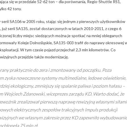
ąca się w przedziale 52-62 ton – dla porównania, Regio-Shuttle RS1,
lko 42 tony.
y serii SA106 w 2005 roku, stając się jednym z pierwszych użytkowników
, już serii SA135, został dostarczonych w latach 2010-2011, z czego 6
czonej liczby miejsc siedzących można je spotkać na mniej obleganych
nformowały Koleje Dolnośląskie, SA135-003 trafił do naprawy okresowej 
sploatacji. W tym czasie pojazd przejechał 2,3 mln kilometrów. Co
wizyjnych przejdzie także modernizację.
brany praktycznie do zera i zmontowany od początku. Poza
ym zyska nowoczesne systemy multimedialne, ledowe oświetlenie,
rdziej ekologiczny, zmniejszy się spalanie paliwa i poziom hałasu –
 Wojciech Zdanowski, wiceprezes zarządu KD. Warto dodać, że
ewoźnik zrealizował pierwszą naprawę rewizyjną własnymi siłami
łonowych elektrycznych zespołów trakcyjnych Impuls produkcji
izyjnych we własnym zakresie przez KD zapewniło wybudowani
ochłonęła 75 mln zł.