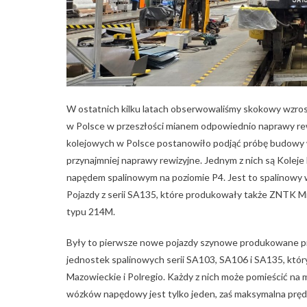
W ostatnich kilku latach obserwowaliśmy skokowy wzrost
w Polsce w przeszłości mianem odpowiednio naprawy rewi
kolejowych w Polsce postanowiło podjąć próbę budowy w
przynajmniej naprawy rewizyjne. Jednym z nich są Koleje
napędem spalinowym na poziomie P4. Jest to spalinowy
Pojazdy z serii SA135, które produkowały także ZNTK M
typu 214M.
Były to pierwsze nowe pojazdy szynowe produkowane pr
jednostek spalinowych serii SA103, SA106 i SA135, który
Mazowieckie i Polregio. Każdy z nich może pomieścić n
wózków napędowy jest tylko jeden, zaś maksymalna pr