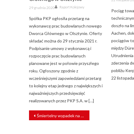
on
Author
Posted
Raport Kolejowy
29 grudnia 2020
on
Pociąg towa
technicznym 
Spółka PKP ogłosiła przetarg na
doszło na li
wykonawcę prac budowlanych nowego
Aachen, dok
Dworca Głównego w Olsztynie. Oferty
pociągów t
składać można do 29 stycznia 2021 r.
między Düre
Podpisanie umowy z wykonawcą i
Utrudnienia 
rozpoczęcie prac budowlanych
zderzenia d
planowane jest w połowie przyszłego
pobliżu Kerp
roku. Ogłoszony zgodnie z
22 listopada
wcześniejszymi zapowiedziami przetarg
to kolejny etap jednego z największych i
najważniejszych przedsięwzięć
realizowanych przez PKP S.A. w […]
NAWIGACJA
Śmiertelny wypadek na przejeździe kolejowym w Wejherowie
WPISU