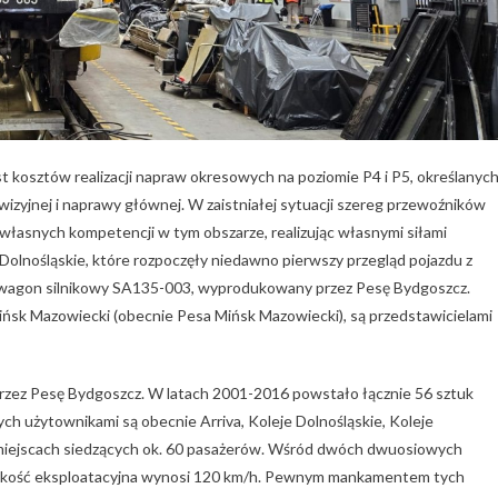
 kosztów realizacji napraw okresowych na poziomie P4 i P5, określanyc
zyjnej i naprawy głównej. W zaistniałej sytuacji szereg przewoźników
łasnych kompetencji w tym obszarze, realizując własnymi siłami
 Dolnośląskie, które rozpoczęły niedawno pierwszy przegląd pojazdu z
 wagon silnikowy SA135-003, wyprodukowany przez Pesę Bydgoszcz.
ińsk Mazowiecki (obecnie Pesa Mińsk Mazowiecki), są przedstawicielami
zez Pesę Bydgoszcz. W latach 2001-2016 powstało łącznie 56 sztuk
ch użytownikami są obecnie Arriva, Koleje Dolnośląskie, Koleje
a miejscach siedzących ok. 60 pasażerów. Wśród dwóch dwuosiowych
ędkość eksploatacyjna wynosi 120 km/h. Pewnym mankamentem tych