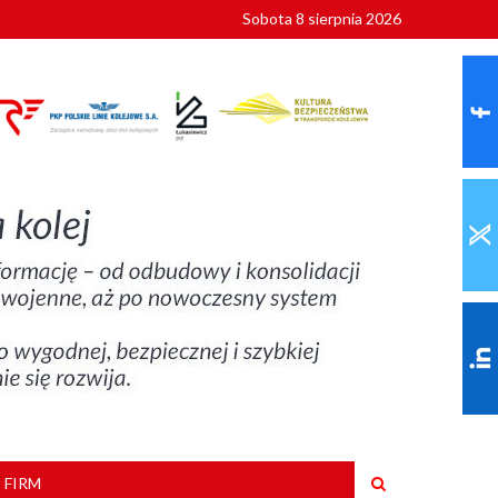
Sobota 8 sierpnia 2026
ionalnych
szkoły
 FIRM