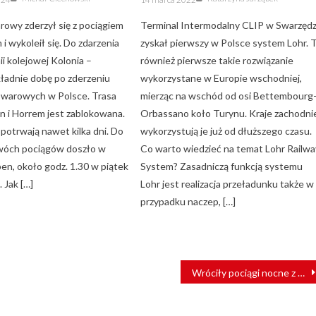
on
rowy zderzył się z pociągiem
Terminal Intermodalny CLIP w Swarzęd
i wykoleił się. Do zdarzenia
zyskał pierwszy w Polsce system Lohr. 
nii kolejowej Kolonia –
również pierwsze takie rozwiązanie
ładnie dobę po zderzeniu
wykorzystane w Europie wschodniej,
owarowych w Polsce. Trasa
mierząc na wschód od osi Bettembourg
n i Horrem jest zablokowana.
Orbassano koło Turynu. Kraje zachodni
potrwają nawet kilka dni. Do
wykorzystują je już od dłuższego czasu.
wóch pociągów doszło w
Co warto wiedzieć na temat Lohr Railwa
en, około godz. 1.30 w piątek
System? Zasadniczą funkcją systemu
. Jak […]
Lohr jest realizacja przeładunku także w
przypadku naczep, […]
Wróciły pociągi nocne z Paryża do Berlina. European Sleeper wypełnia lukę