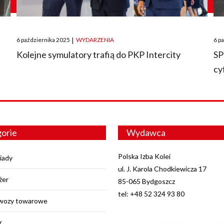
Posted
Pos
6 października 2025
|
WYDARZENIA
6 p
on
on
O
Kolejne symulatory trafią do PKP Intercity
SP
cy
orie
Wydawca
Polska Izba Kolei
iady
ul. J. Karola Chodkiewicza 17
żer
85-065 Bydgoszcz
tel: +48 52 324 93 80
wozy towarowe
r