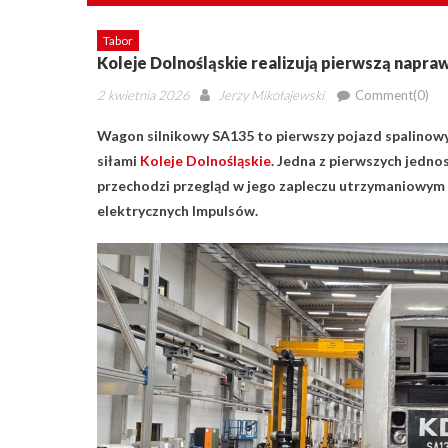
Tabor
Koleje Dolnośląskie realizują pierwszą napra
Posted
Author
2 kwietnia 2026
Jerzy Mikołajewski
Comment(0)
on
Wagon silnikowy SA135 to pierwszy pojazd spalinow
siłami
Koleje Dolnośląskie
. Jedna z pierwszych jed
przechodzi przegląd w jego zapleczu utrzymaniowym w
elektrycznych Impulsów.