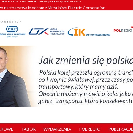
o partnerstwa Medcom z Mitsubishi Electric Corporation
tnerem „Lata na Dolnym Śląsku”. We Wrocławiu rusza weekend pełen reg
pomorskie znów szuka dostawcy nowych EZT
ach kolejowych w północnej Wielkopolsce. Łatwiejsze dojazdy do pracy i 
nuje nowe standardy kategoryzacji dworców
AROWE
TABOR
WYDARZENIA
POLREGIO
PUBLIKACJE