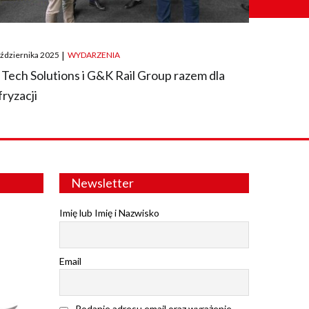
ted
aździernika 2025
|
WYDARZENIA
 Tech Solutions i G&K Rail Group razem dla
fryzacji
Newsletter
Imię lub Imię i Nazwisko
Email
Podanie adresu email oraz wyrażenie