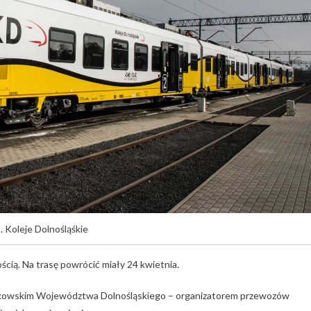
. Koleje Dolnośląśkie
cią. Na trasę powrócić miały 24 kwietnia.
łkowskim Województwa Dolnośląskiego – organizatorem przewozów