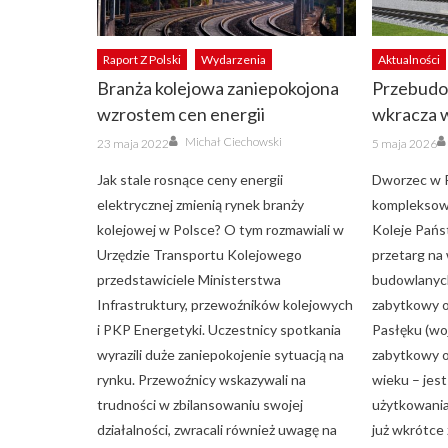
Raport Z Polski
Wydarzenia
Aktualności
Branża kolejowa zaniepokojona
Przebudo
wzrostem cen energii
wkracza w
Author
Posted
Posted
Michał Ciechowski
23 maja 2022
5 maja 2026
on
on
Jak stale rosnące ceny energii
Dworzec w P
elektrycznej zmienią rynek branży
kompleksow
kolejowej w Polsce? O tym rozmawiali w
Koleje Pańs
Urzędzie Transportu Kolejowego
przetarg n
przedstawiciele Ministerstwa
budowlanych
Infrastruktury, przewoźników kolejowych
zabytkowy o
i PKP Energetyki. Uczestnicy spotkania
Pasłęku (wo
wyrazili duże zaniepokojenie sytuacją na
zabytkowy o
rynku. Przewoźnicy wskazywali na
wieku – jest
trudności w zbilansowaniu swojej
użytkowania.
działalności, zwracali również uwagę na
już wkrótce