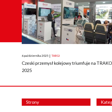
Posted
6 października 2025
|
TARGI
on
Czeski przemysł kolejowy triumfuje na TRAK
2025
Strony
Kateg