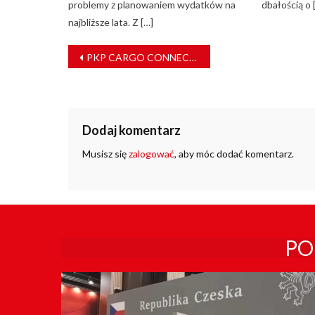
problemy z planowaniem wydatków na
dbałością o 
najbliższe lata. Z […]
NAWIGACJA
PKP CARGO CONNECT uruchamia nowe połączenie do Turcji
WPISU
Dodaj komentarz
Musisz się
zalogować
, aby móc dodać komentarz.
PO