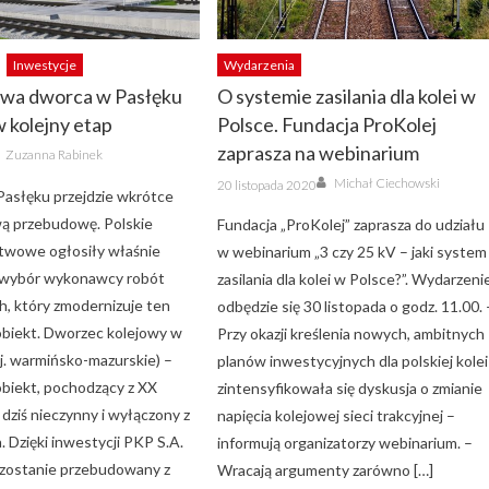
Inwestycje
Wydarzenia
wa dworca w Pasłęku
O systemie zasilania dla kolei w
 kolejny etap
Polsce. Fundacja ProKolej
Author
zaprasza na webinarium
Zuzanna Rabinek
Author
Posted
Michał Ciechowski
20 listopada 2020
on
asłęku przejdzie wkrótce
ą przebudowę. Polskie
Fundacja „ProKolej” zaprasza do udziału
twowe ogłosiły właśnie
w webinarium „3 czy 25 kV – jaki system
a wybór wykonawcy robót
zasilania dla kolei w Polsce?”. Wydarzeni
, który zmodernizuje ten
odbędzie się 30 listopada o godz. 11.00. 
biekt. Dworzec kolejowy w
Przy okazji kreślenia nowych, ambitnych
j. warmińsko-mazurskie) –
planów inwestycyjnych dla polskiej kolei
biekt, pochodzący z XX
zintensyfikowała się dyskusja o zmianie
 dziś nieczynny i wyłączony z
napięcia kolejowej sieci trakcyjnej –
 Dzięki inwestycji PKP S.A.
informują organizatorzy webinarium. –
 zostanie przebudowany z
Wracają argumenty zarówno […]