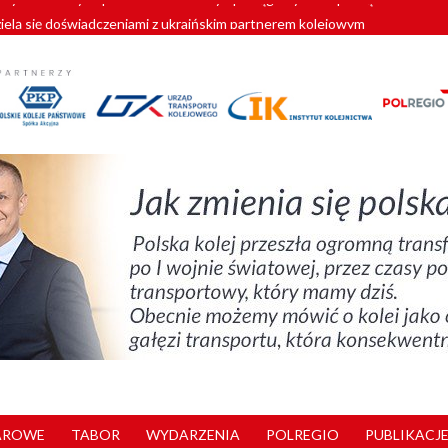
zielą się doświadczeniami z ukraińskim partnerem kolejowym
wej Bydgoszcz Fordon zakończona
zystkie Vectrony na 230 km/h
pociągi od PESA. Sześć nowoczesnych ELF-ów wyjedzie na tory w 202
y. 180 nowych pracowników drużyn pociągowych od początku roku
AROWE
TABOR
WYDARZENIA
POLREGIO
PUBLIKACJE