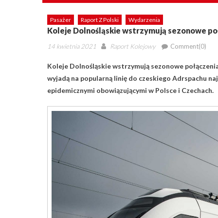
Pasażer
Raport Z Polski
Wydarzenia
Koleje Dolnośląskie wstrzymują sezonowe po
Posted
Author
14 kwietnia 2021
Raport Kolejowy
Comment(0)
on
Koleje Dolnośląskie wstrzymują sezonowe połączenia
wyjadą na popularną linię do czeskiego Adrspachu na
epidemicznymi obowiązującymi w Polsce i Czechach.