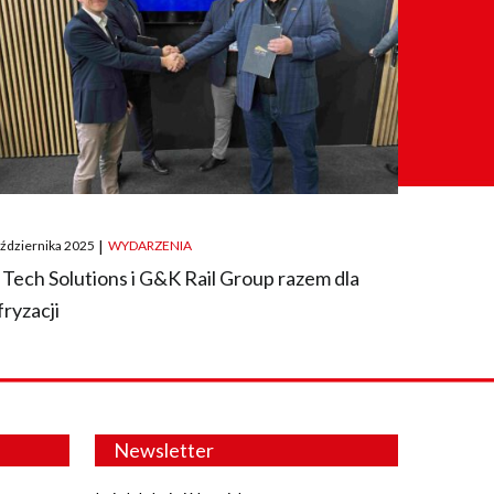
ted
aździernika 2025
|
WYDARZENIA
 Tech Solutions i G&K Rail Group razem dla
fryzacji
Newsletter