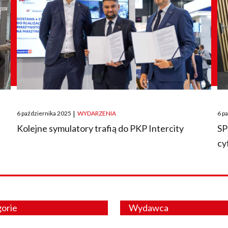
Posted
Pos
6 października 2025
|
WYDARZENIA
6 p
on
on
O
Kolejne symulatory trafią do PKP Intercity
SP
cy
orie
Wydawca