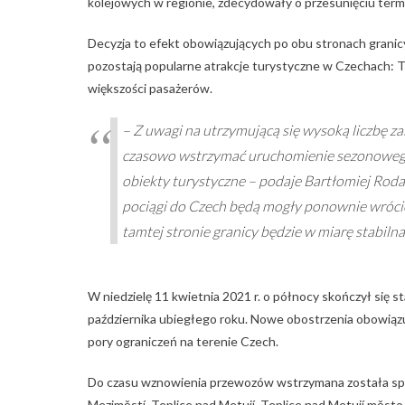
kolejowych w regionie, zdecydowały o przesunięciu termi
Decyzja to efekt obowiązujących po obu stronach grani
pozostają popularne atrakcje turystyczne w Czechach: Te
większości pasażerów.
–
Z uwagi na utrzymującą się wysoką liczbę 
czasowo wstrzymać uruchomienie sezonowego 
obiekty turystyczne
– podaje Bartłomiej Roda
pociągi do Czech będą mogły ponownie wrócić n
tamtej stronie granicy będzie w miarę stabilna
W niedzielę 11 kwietnia 2021 r. o północy skończył się 
października ubiegłego roku. Nowe obostrzenia obowiązu
pory ograniczeń na terenie Czech.
Do czasu wznowienia przewozów wstrzymana została sprze
Meziměstí, Teplice nad Metují, Teplice nad Metují město