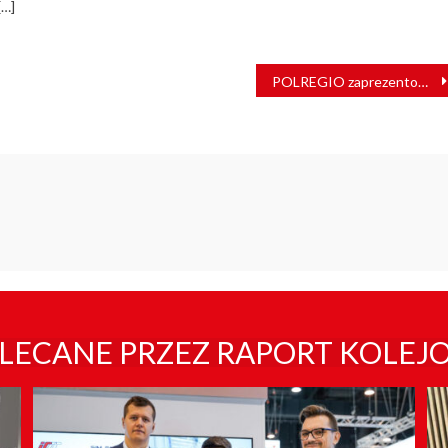
[…]
POLREGIO zaprezentowało wyniki finansowe za rok 2020
LECANE PRZEZ RAPORT KOLEJ