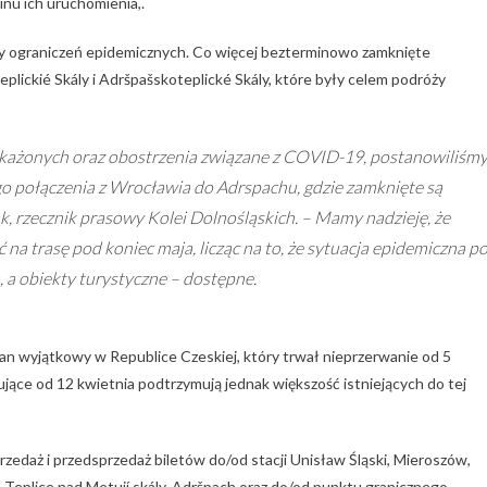
nu ich uruchomienia,.
cy ograniczeń epidemicznych. Co więcej bezterminowo zamknięte
plickié Skály i Adršpašskoteplické Skály, które były celem podróży
zakażonych oraz obostrzenia związane z COVID-19, postanowiliśm
połączenia z Wrocławia do Adrspachu, gdzie zamknięte są
k, rzecznik prasowy Kolei Dolnośląskich. –
Mamy nadzieję, że
a trasę pod koniec maja, licząc na to, że sytuacja epidemiczna p
, a obiekty turystyczne – dostępne.
stan wyjątkowy w Republice Czeskiej, który trwał nieprzerwanie od 5
jące od 12 kwietnia podtrzymują jednak większość istniejących do tej
daż i przedsprzedaż biletów do/od stacji Unisław Śląski, Mieroszów,
, Teplice nad Metují skály, Adršpach oraz do/od punktu granicznego