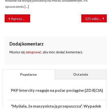
właśnie na wyspę położoną na Morzu Śródziemnym. Po
opuszczeniu […]
NAWIGACJA
Agresywni pasażerowie zaatakowali ochronę pociągu
225 milionów złotych dla Torunia na inwestycje transportowe
WPISU
Dodaj komentarz
Musisz się
zalogować
, aby móc dodać komentarz.
Popularne
Ostatnie
PKP Intercity reaguje na pożar pociągów [ZDJĘCIA]
“Myślała, że maszynista ją przepuszcza”. Wypadek