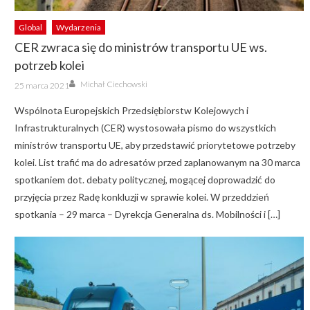
Global
Wydarzenia
CER zwraca się do ministrów transportu UE ws.
potrzeb kolei
Author
Posted
Michał Ciechowski
25 marca 2021
on
Wspólnota Europejskich Przedsiębiorstw Kolejowych i
Infrastrukturalnych (CER) wystosowała pismo do wszystkich
ministrów transportu UE, aby przedstawić priorytetowe potrzeby
kolei. List trafić ma do adresatów przed zaplanowanym na 30 marca
spotkaniem dot. debaty politycznej, mogącej doprowadzić do
przyjęcia przez Radę konkluzji w sprawie kolei. W przeddzień
spotkania – 29 marca – Dyrekcja Generalna ds. Mobilności i […]