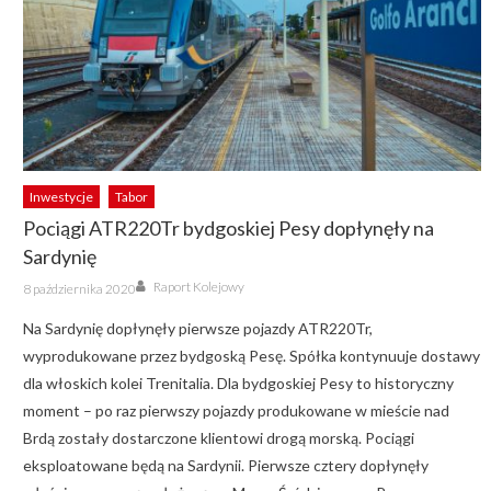
Inwestycje
Tabor
Pociągi ATR220Tr bydgoskiej Pesy dopłynęły na
Sardynię
Author
Posted
Raport Kolejowy
8 października 2020
on
Na Sardynię dopłynęły pierwsze pojazdy ATR220Tr,
wyprodukowane przez bydgoską Pesę. Spółka kontynuuje dostawy
dla włoskich kolei Trenitalia. Dla bydgoskiej Pesy to historyczny
moment – po raz pierwszy pojazdy produkowane w mieście nad
Brdą zostały dostarczone klientowi drogą morską. Pociągi
eksploatowane będą na Sardynii. Pierwsze cztery dopłynęły