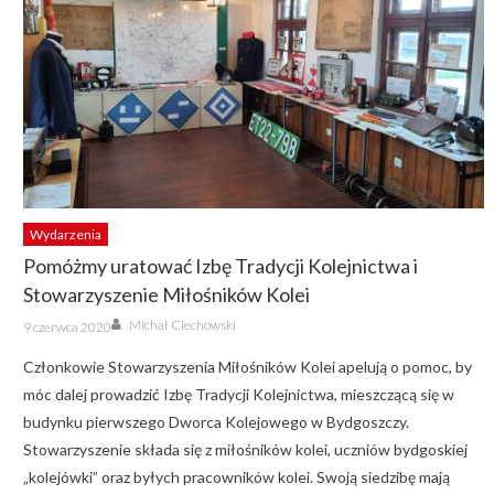
Wydarzenia
Pomóżmy uratować Izbę Tradycji Kolejnictwa i
Stowarzyszenie Miłośników Kolei
Author
Posted
Michał Ciechowski
9 czerwca 2020
on
Członkowie Stowarzyszenia Miłośników Kolei apelują o pomoc, by
móc dalej prowadzić Izbę Tradycji Kolejnictwa, mieszczącą się w
budynku pierwszego Dworca Kolejowego w Bydgoszczy.
Stowarzyszenie składa się z miłośników kolei, uczniów bydgoskiej
„kolejówki” oraz byłych pracowników kolei. Swoją siedzibę mają