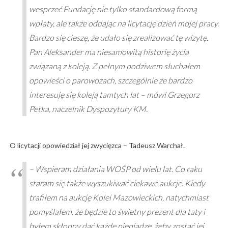
wesprzeć Fundację nie tylko standardową formą
wpłaty, ale także oddając na licytację dzień mojej pracy.
Bardzo się cieszę, że udało się zrealizować tę wizytę.
Pan Aleksander ma niesamowitą historię życia
związaną z koleją. Z pełnym podziwem słuchałem
opowieści o parowozach, szczególnie że bardzo
interesuję się koleją tamtych lat – mówi Grzegorz
Petka, naczelnik Dyspozytury KM.
O licytacji opowiedział jej zwycięzca – Tadeusz Warchał.
– Wspieram działania WOŚP od wielu lat. Co raku
staram się także wyszukiwać ciekawe aukcje. Kiedy
trafiłem na aukcję Kolei Mazowieckich, natychmiast
pomyślałem, że będzie to świetny prezent dla taty i
byłem skłonny dać każde pieniądze, żeby zostać jej