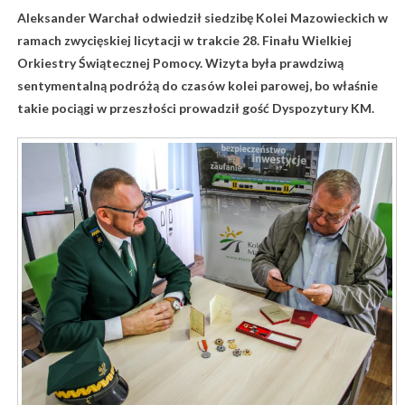
Aleksander Warchał odwiedził siedzibę Kolei Mazowieckich w
ramach zwycięskiej licytacji w trakcie 28. Finału Wielkiej
Orkiestry Świątecznej Pomocy. Wizyta była prawdziwą
sentymentalną podróżą do czasów kolei parowej, bo właśnie
takie pociągi w przeszłości prowadził gość Dyspozytury KM.