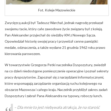
Fot. Koleje Mazowieckie
Zwycięzcą aukcji był Tadeusz Warchał, jednak nagrodę przekazał
swojemu tacie, który całe zawodowe życie związany był z koleją.
Pan Aleksander przyjechał do siedziby KM z Nowego Sącza.
Opowiedział historię swojej pracy i przywiózł cenne pamiątki:
medale, odznaczenia, a także wydane 21 grudnia 1962 roku prawo
kierowania parowozem.
W towarzystwie Grzegorza Petki naczelnika Dyspozytury, zwiedził
na co dzień niedostępne pomieszczenie operacyjne i poznał sekrety
pracy dyspozytorów. Zapoznał się z narzędziami informatycznymi,
które wspomagają zarządzanie organizacją ruchu kolejowego na
obszarze Mazowsza i całego kraju. Naczelnik przybliżył zakres zadań
Dyspozytury i zabrał Pana Aleksandra na typowy, roboczy lunch.
– Dla mnie to jest niebywała atrakcja, że na starość