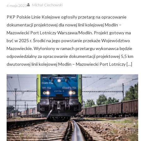
Author
Posted
Michał Ciechowski
4 maja 2023
on
PKP Polskie Linie Kolejowe ogłosiły przetarg na opracowanie
dokumentacji projektowej dla nowej linii kolejowej Modlin –
Mazowiecki Port Lotniczy Warszawa/Modlin. Projekt gotowy ma
być w 2025 r. Środki na jego powstanie przekaże Województwo
Mazowieckie. Wyłoniony w ramach przetargu wykonawca będzie
odpowiedzialny za opracowanie dokumentacji projektowej 5,5 km
dwutorowej linii kolejowej Modlin – Mazowiecki Port Lotniczy […]