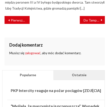
między peronem III a IV byłego bydgoskiego dworca. Tam stworzyli
Izbę Tradycji Kolejnictwa, gdzie gromadzą pamiątki […]
NAWIGACJA
Pierwsze dwa tramwaje Citadis X05 od Alstom dotarły do Aten
Do Tampere w Finlandii przyjedzie w pełni wyposażony tramwaj Ratikka
WPISU
Dodaj komentarz
Musisz się
zalogować
, aby móc dodać komentarz.
Popularne
Ostatnie
PKP Intercity reaguje na pożar pociągów [ZDJĘCIA]
“Myślała, że maszynista ją przepuszcza”. Wypadek