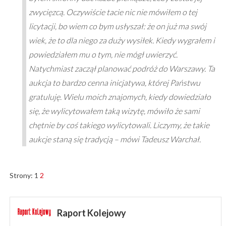
zwycięzcą. Oczywiście tacie nic nie mówiłem o tej
licytacji, bo wiem co bym usłyszał: że on już ma swój
wiek, że to dla niego za duży wysiłek. Kiedy wygrałem i
powiedziałem mu o tym, nie mógł uwierzyć.
Natychmiast zaczął planować podróż do Warszawy. Ta
aukcja to bardzo cenna inicjatywa, której Państwu
gratuluję. Wielu moich znajomych, kiedy dowiedziało
się, że wylicytowałem taką wizytę, mówiło że sami
chętnie by coś takiego wylicytowali. Liczymy, że takie
aukcje staną się tradycją – mówi Tadeusz Warchał.
Strony:
1
2
Raport Kolejowy