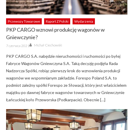
Przewozy Towarowe
Raport Z Polski
Wydarzenia
PKP CARGO wznowi produkcję wagonów w
Gniewczynie?
Author
Posted
Michał Ciechowski
7 czerwca 2021
on
PKP CARGO S.A. nabędzie nieruchomości i ruchomości po byłej
Fabryce Wagonów Gniewczyna S.A. Taką decyzję podjęła Rada
Nadzorcza Spółki, robiąc pierwszy krok do wznowienia produkcji
wagonów we wspomnianym zakładzie. Forespo Poland S.A. to
podmiot zależny spółki Forespo ze Słowacji, który jest właścicielem
majątku po dawnej fabryce wagonów towarowych w Gniewczynie
Łańcuckiej koło Przeworska (Podkarpacie). Obecnie […]