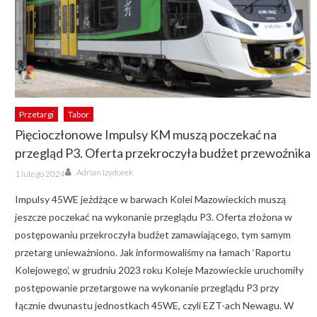
Przetargi
Tabor
Pięcioczłonowe Impulsy KM muszą poczekać na
przegląd P3. Oferta przekroczyła budżet przewoźnika
Author
Posted
Adrian Izydorek
1 lutego 2024
on
Impulsy 45WE jeżdżące w barwach Kolei Mazowieckich muszą
jeszcze poczekać na wykonanie przeglądu P3. Oferta złożona w
postępowaniu przekroczyła budżet zamawiającego, tym samym
przetarg unieważniono. Jak informowaliśmy na łamach ‘Raportu
Kolejowego’, w grudniu 2023 roku Koleje Mazowieckie uruchomiły
postępowanie przetargowe na wykonanie przeglądu P3 przy
łącznie dwunastu jednostkach 45WE, czyli EZT-ach Newagu. W