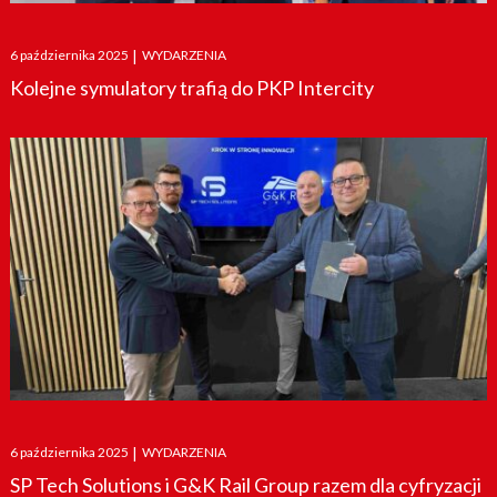
Posted
6 października 2025
|
WYDARZENIA
on
Kolejne symulatory trafią do PKP Intercity
Posted
6 października 2025
|
WYDARZENIA
on
SP Tech Solutions i G&K Rail Group razem dla cyfryzacji