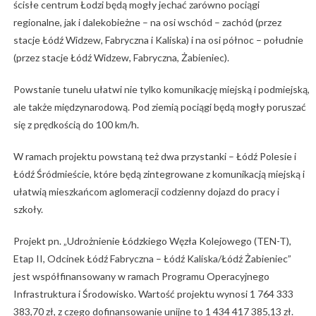
ścisłe centrum Łodzi będą mogły jechać zarówno pociągi
regionalne, jak i dalekobieżne – na osi wschód – zachód (przez
stacje Łódź Widzew, Fabryczna i Kaliska) i na osi północ – południe
(przez stacje Łódź Widzew, Fabryczna, Żabieniec).
Powstanie tunelu ułatwi nie tylko komunikację miejską i podmiejską,
ale także międzynarodową. Pod ziemią pociągi będą mogły poruszać
się z prędkością do 100 km/h.
W ramach projektu powstaną też dwa przystanki – Łódź Polesie i
Łódź Śródmieście, które będą zintegrowane z komunikacją miejską i
ułatwią mieszkańcom aglomeracji codzienny dojazd do pracy i
szkoły.
Projekt pn. „Udrożnienie Łódzkiego Węzła Kolejowego (TEN-T),
Etap II, Odcinek Łódź Fabryczna – Łódź Kaliska/Łódź Żabieniec”
jest współfinansowany w ramach Programu Operacyjnego
Infrastruktura i Środowisko. Wartość projektu wynosi 1 764 333
383,70 zł, z czego dofinansowanie unijne to 1 434 417 385,13 zł.