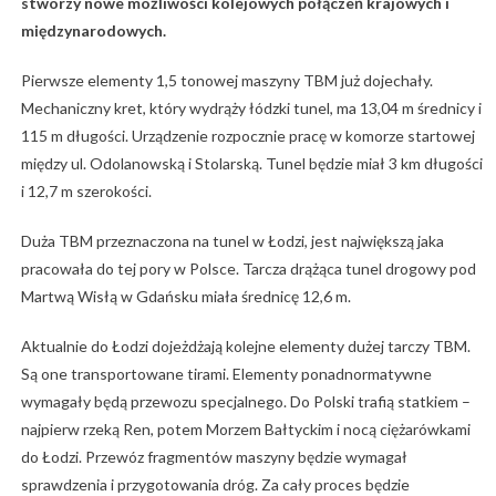
stworzy nowe możliwości kolejowych połączeń krajowych i
międzynarodowych.
Pierwsze elementy 1,5 tonowej maszyny TBM już dojechały.
Mechaniczny kret, który wydrąży łódzki tunel, ma 13,04 m średnicy i
115 m długości. Urządzenie rozpocznie pracę w komorze startowej
między ul. Odolanowską i Stolarską. Tunel będzie miał 3 km długości
i 12,7 m szerokości.
Duża TBM przeznaczona na tunel w Łodzi, jest największą jaka
pracowała do tej pory w Polsce. Tarcza drążąca tunel drogowy pod
Martwą Wisłą w Gdańsku miała średnicę 12,6 m.
Aktualnie do Łodzi dojeżdżają kolejne elementy dużej tarczy TBM.
Są one transportowane tirami. Elementy ponadnormatywne
wymagały będą przewozu specjalnego. Do Polski trafią statkiem –
najpierw rzeką Ren, potem Morzem Bałtyckim i nocą ciężarówkami
do Łodzi. Przewóz fragmentów maszyny będzie wymagał
sprawdzenia i przygotowania dróg. Za cały proces będzie