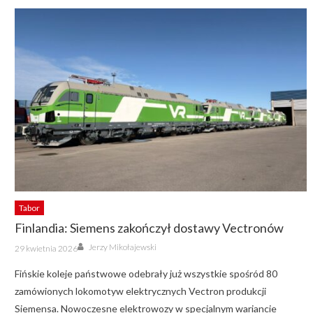
Tabor
Finlandia: Siemens zakończył dostawy Vectronów
Author
Posted
Jerzy Mikołajewski
29 kwietnia 2026
on
Fińskie koleje państwowe odebrały już wszystkie spośród 80
zamówionych lokomotyw elektrycznych Vectron produkcji
Siemensa. Nowoczesne elektrowozy w specjalnym wariancie