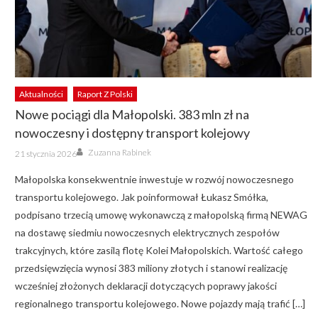
Aktualności
Raport Z Polski
Nowe pociągi dla Małopolski. 383 mln zł na
nowoczesny i dostępny transport kolejowy
Author
Posted
Zuzanna Rabinek
21 stycznia 2026
on
Małopolska konsekwentnie inwestuje w rozwój nowoczesnego
transportu kolejowego. Jak poinformował Łukasz Smółka,
podpisano trzecią umowę wykonawczą z małopolską firmą NEWAG
na dostawę siedmiu nowoczesnych elektrycznych zespołów
trakcyjnych, które zasilą flotę Kolei Małopolskich. Wartość całego
przedsięwzięcia wynosi 383 miliony złotych i stanowi realizację
wcześniej złożonych deklaracji dotyczących poprawy jakości
regionalnego transportu kolejowego. Nowe pojazdy mają trafić […]