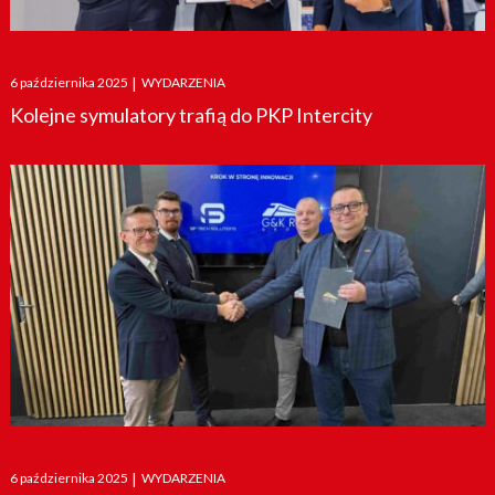
Posted
6 października 2025
|
WYDARZENIA
on
Kolejne symulatory trafią do PKP Intercity
Posted
6 października 2025
|
WYDARZENIA
on