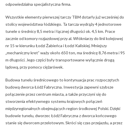
odpowiedzialna specjalistyczna firma.
Wszystkie elementy pierwszej tarczy TBM dotarły już wcześniej do
stolicy województwa łódzkiego. Ta tarcza wydrąży 4 jednotorowe
tunele o średnicy 8,5 metra i łącznej długości ok. 4,5 km. Prace
zacznie od komory rozjazdowej przy al. Włókniarzy do linii kolejowej
nr 15 w kierunku Łodzi Żabieńca i Łodzi Kaliskiej. Mniejszy
„mechaniczny kret” waży około 650 ton, ma średnicę 8,76 metra i 95
m długości. Jego części były transportowane wyłącznie drogą
lądową, przy pomocy ciężarówek.
Budowa tunelu średnicowego to kontynuacja prac rozpoczętych
budową dworca Łódź Fabryczna. Inwestycja zapewni szybsze
połączenie przez centrum miasta, a także przyczyni się do
stworzenia efektywnego systemu krajowych połączeń
międzyregionalnych obejmujących region środkowej Polski. Dzięki
budowie tunelu, dworzec Łódź Fabryczna z dworca końcowego
stanie się dworcem przelotowym. Skróci się czas przejazdu, a przez