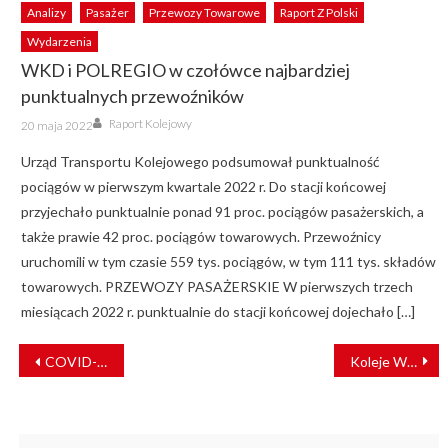
Analizy
Pasażer
Przewozy Towarowe
Raport Z Polski
Wydarzenia
WKD i POLREGIO w czołówce najbardziej
punktualnych przewoźników
Author
Posted
Raport Kolejowy
20 maja 2022
on
Urząd Transportu Kolejowego podsumował punktualność
pociągów w pierwszym kwartale 2022 r. Do stacji końcowej
przyjechało punktualnie ponad 91 proc. pociągów pasażerskich, a
także prawie 42 proc. pociągów towarowych. Przewoźnicy
uruchomili w tym czasie 559 tys. pociągów, w tym 111 tys. składów
towarowych. PRZEWOZY PASAŻERSKIE W pierwszych trzech
miesiącach 2022 r. punktualnie do stacji końcowej dojechało […]
NAWIGACJA
COVID-19: co dalej z prowadzonymi inwestycjami?
Koleje Wielkopolskie zawieszają część połączeń
WPISU