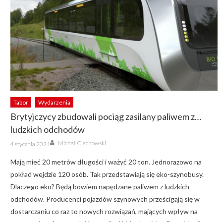
Tabor
Wydarzenia
Brytyjczycy zbudowali pociąg zasilany paliwem z…
ludzkich odchodów
Author
Posted
Michał Ciechowski
4 stycznia 2021
on
Mają mieć 20 metrów długości i ważyć 20 ton. Jednorazowo na
pokład wejdzie 120 osób. Tak przedstawiają się eko-szynobusy.
Dlaczego eko? Będą bowiem napędzane paliwem z ludzkich
odchodów. Producenci pojazdów szynowych prześcigają się w
dostarczaniu co raz to nowych rozwiązań, mających wpływ na