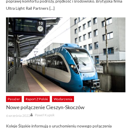
poprawę komfortu podróży, prędkość i środowisko. Brytyjska firma
Ultra Light Rail Partners […]
Pasażer
Raport Z Polski
Wydarzenia
Nowe połączenie Cieszyn-Skoczów
Author
Posted
Paweł Kupsik
6 września 2022
on
Koleje Śląskie informują o uruchomieniu nowego połączenia