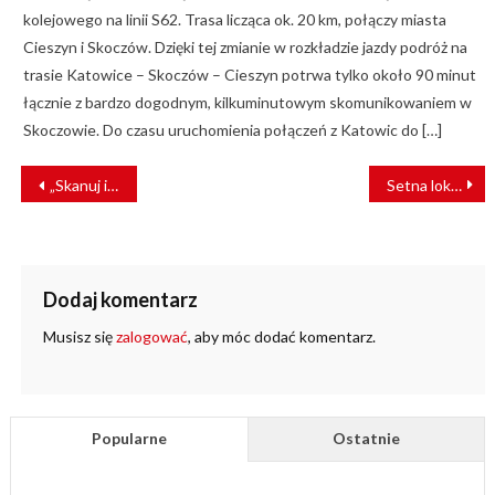
kolejowego na linii S62. Trasa licząca ok. 20 km, połączy miasta
Cieszyn i Skoczów. Dzięki tej zmianie w rozkładzie jazdy podróż na
trasie Katowice – Skoczów – Cieszyn potrwa tylko około 90 minut
łącznie z bardzo dogodnym, kilkuminutowym skomunikowaniem w
Skoczowie. Do czasu uruchomienia połączeń z Katowic do […]
NAWIGACJA
„Skanuj i jedź” – kody QR na przystankach kolejowych
Setna lokomotywa ELP – kamień milowy dla kolei
WPISU
Dodaj komentarz
Musisz się
zalogować
, aby móc dodać komentarz.
Popularne
Ostatnie