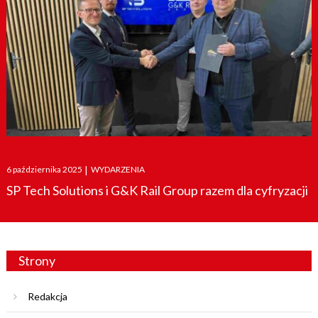
Posted
6 października 2025
|
WYDARZENIA
on
SP Tech Solutions i G&K Rail Group razem dla cyfryzacji
Strony
Redakcja