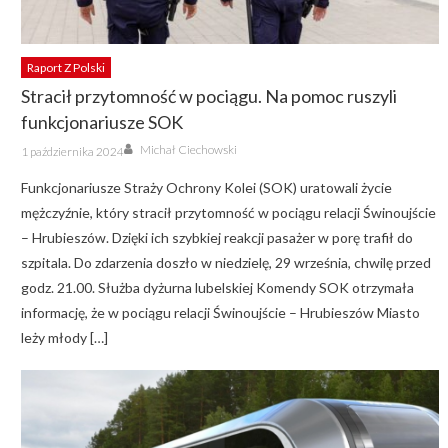
Raport Z Polski
Stracił przytomność w pociągu. Na pomoc ruszyli
funkcjonariusze SOK
Author
Posted
Michał Ciechowski
1 października 2024
on
Funkcjonariusze Straży Ochrony Kolei (SOK) uratowali życie
mężczyźnie, który stracił przytomność w pociągu relacji Świnoujście
– Hrubieszów. Dzięki ich szybkiej reakcji pasażer w porę trafił do
szpitala. Do zdarzenia doszło w niedzielę, 29 września, chwilę przed
godz. 21.00. Służba dyżurna lubelskiej Komendy SOK otrzymała
informację, że w pociągu relacji Świnoujście – Hrubieszów Miasto
leży młody […]