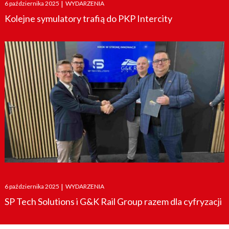
Posted
6 października 2025
|
WYDARZENIA
on
Kolejne symulatory trafią do PKP Intercity
Posted
6 października 2025
|
WYDARZENIA
on
SP Tech Solutions i G&K Rail Group razem dla cyfryzacji