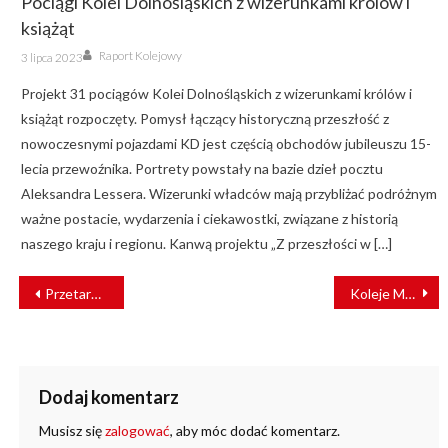
Pociągi Kolei Dolnośląskich z wizerunkami królów i
książąt
Author
Posted
Raport Kolejowy
3 lipca 2023
on
Projekt 31 pociągów Kolei Dolnośląskich z wizerunkami królów i
książąt rozpoczęty. Pomysł łączący historyczną przeszłość z
nowoczesnymi pojazdami KD jest częścią obchodów jubileuszu 15-
lecia przewoźnika. Portrety powstały na bazie dzieł pocztu
Aleksandra Lessera. Wizerunki władców mają przybliżać podróżnym
ważne postacie, wydarzenia i ciekawostki, związane z historią
naszego kraju i regionu. Kanwą projektu „Z przeszłości w […]
NAWIGACJA
Przetarg na nowe EZT dla Pomorza Zachodniego bez rozstrzygnięcia
Koleje Małopolskie podpisały umowę z NEWAG S.A.
WPISU
Dodaj komentarz
Musisz się
zalogować
, aby móc dodać komentarz.