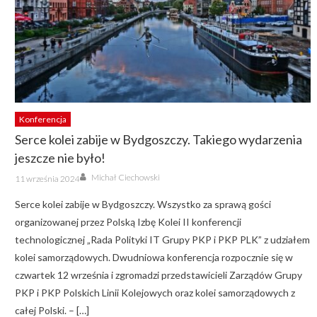
Konferencja
Serce kolei zabije w Bydgoszczy. Takiego wydarzenia
jeszcze nie było!
Author
Posted
Michał Ciechowski
11 września 2024
on
Serce kolei zabije w Bydgoszczy. Wszystko za sprawą gości
organizowanej przez Polską Izbę Kolei II konferencji
technologicznej „Rada Polityki IT Grupy PKP i PKP PLK” z udziałem
kolei samorządowych. Dwudniowa konferencja rozpocznie się w
czwartek 12 września i zgromadzi przedstawicieli Zarządów Grupy
PKP i PKP Polskich Linii Kolejowych oraz kolei samorządowych z
całej Polski. – […]