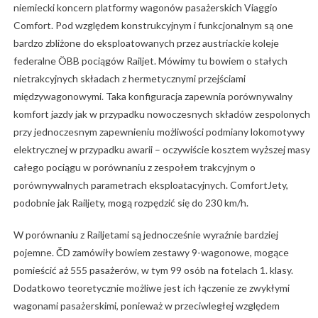
niemiecki koncern platformy wagonów pasażerskich Viaggio
Comfort. Pod względem konstrukcyjnym i funkcjonalnym są one
bardzo zbliżone do eksploatowanych przez austriackie koleje
federalne ÖBB pociągów Railjet. Mówimy tu bowiem o stałych
nietrakcyjnych składach z hermetycznymi przejściami
międzywagonowymi. Taka konfiguracja zapewnia porównywalny
komfort jazdy jak w przypadku nowoczesnych składów zespolonych
przy jednoczesnym zapewnieniu możliwości podmiany lokomotywy
elektrycznej w przypadku awarii – oczywiście kosztem wyższej masy
całego pociągu w porównaniu z zespołem trakcyjnym o
porównywalnych parametrach eksploatacyjnych. ComfortJety,
podobnie jak Railjety, mogą rozpędzić się do 230 km/h.
W porównaniu z Railjetami są jednocześnie wyraźnie bardziej
pojemne. ČD zamówiły bowiem zestawy 9-wagonowe, mogące
pomieścić aż 555 pasażerów, w tym 99 osób na fotelach 1. klasy.
Dodatkowo teoretycznie możliwe jest ich łączenie ze zwykłymi
wagonami pasażerskimi, ponieważ w przeciwległej względem