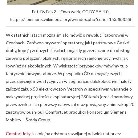
Fot. By Falk2 – Own work, CC BY-SA 4.0,
https://commons.wikimedia.org/w/index.php?curid=153383088
W ostatnich latach można śmiało mówić o rewolucji taborowej w
Czechach. Zarówno prywatni operatorzy, jak i państwowe České
dráhy, kupują w dużych ilościach pojazdy przeznaczone do obsługi
zarówno połączeń lokalnych, regionalnych i aglomeracyjnych, jak
również dalekobieżnych. W większości przypadków mówimy tu o
fabrycznie nowym taborze. W przypadku ČD do największych
przedsięwzięć inwestycyjnych w segmencie dalekobieżnym należy
zaliczyć zakup 50 elektrowozów Vectron w specjalnym wariancie o
maksymalnej prędkości eksploatacyjnej 230 km/h (czeski narodowy
przewoźnik to ich pierwszy nabywca) oraz powiązany z nim zakup 20
zestawów push-pull ComfortJet produkcji konsorcjum Siemens
Mobility – Škoda Group.
ComfortJety
to kolejna odsłona rozwijanej od wielu lat przez