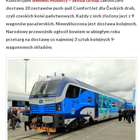
Konsorcjum
Siemens Mobility
–
Škoda Group
zakończyło
dostawy 20 zestawów push-pull ComfortJet dla Českých drah,
czyli czeskich kolei państwowych. Każdy z nich złożony jest z 9
wagonów pasażerskich. Niewykluczona jest dostawa kolejnych.
Narodowy przewoźnik ogłosił bowiem w ubiegłym roku
przetarg na dostawę co najmniej 3 sztuk kolejnych 9-
wagonowych składów.