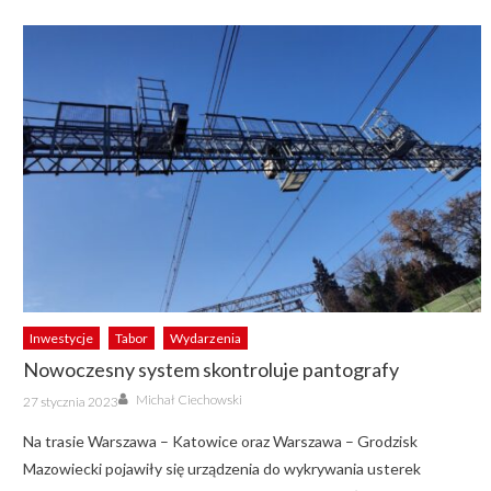
Inwestycje
Tabor
Wydarzenia
Nowoczesny system skontroluje pantografy
Author
Posted
Michał Ciechowski
27 stycznia 2023
on
Na trasie Warszawa – Katowice oraz Warszawa – Grodzisk
Mazowiecki pojawiły się urządzenia do wykrywania usterek