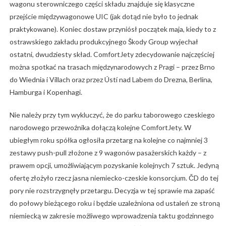
wagonu sterowniczego części składu znajduje się klasyczne
przejście międzywagonowe UIC (jak dotąd nie było to jednak
praktykowane). Koniec dostaw przyniósł początek maja, kiedy to z
ostrawskiego zakładu produkcyjnego Škody Group wyjechał
ostatni, dwudziesty skład. ComfortJety zdecydowanie najczęściej
można spotkać na trasach międzynarodowych z Pragi – przez Brno
do Wiednia i Villach oraz przez Ústí nad Labem do Drezna, Berlina,
Hamburga i Kopenhagi.
Nie należy przy tym wykluczyć, że do parku taborowego czeskiego
narodowego przewoźnika dołączą kolejne ComfortJety. W
ubiegłym roku spółka ogłosiła przetarg na kolejne co najmniej 3
zestawy push-pull złożone z 9 wagonów pasażerskich każdy – z
prawem opcji, umożliwiającym pozyskanie kolejnych 7 sztuk. Jedyną
ofertę złożyło rzecz jasna niemiecko-czeskie konsorcjum. ČD do tej
pory nie rozstrzygnęły przetargu. Decyzja w tej sprawie ma zapaść
do połowy bieżącego roku i będzie uzależniona od ustaleń ze stroną
niemiecką w zakresie możliwego wprowadzenia taktu godzinnego