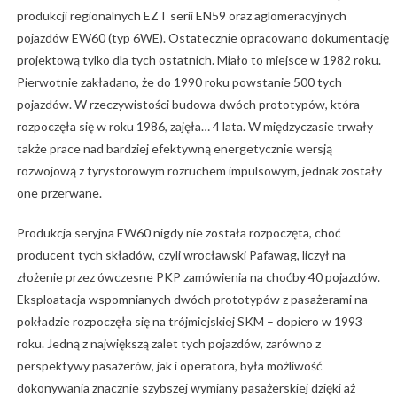
produkcji regionalnych EZT serii EN59 oraz aglomeracyjnych
pojazdów EW60 (typ 6WE). Ostatecznie opracowano dokumentację
projektową tylko dla tych ostatnich. Miało to miejsce w 1982 roku.
Pierwotnie zakładano, że do 1990 roku powstanie 500 tych
pojazdów. W rzeczywistości budowa dwóch prototypów, która
rozpoczęła się w roku 1986, zajęła… 4 lata. W międzyczasie trwały
także prace nad bardziej efektywną energetycznie wersją
rozwojową z tyrystorowym rozruchem impulsowym, jednak zostały
one przerwane.
Produkcja seryjna EW60 nigdy nie została rozpoczęta, choć
producent tych składów, czyli wrocławski Pafawag, liczył na
złożenie przez ówczesne PKP zamówienia na choćby 40 pojazdów.
Eksploatacja wspomnianych dwóch prototypów z pasażerami na
pokładzie rozpoczęła się na trójmiejskiej SKM – dopiero w 1993
roku. Jedną z największą zalet tych pojazdów, zarówno z
perspektywy pasażerów, jak i operatora, była możliwość
dokonywania znacznie szybszej wymiany pasażerskiej dzięki aż