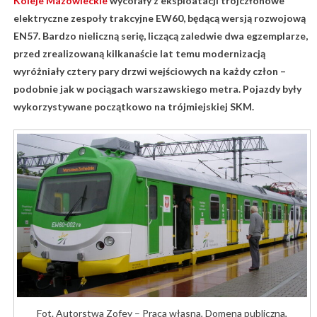
Koleje Mazowieckie
wycofały z eksploatacji trójczłonowe
elektryczne zespoły trakcyjne EW60, będącą wersją rozwojową
EN57. Bardzo nieliczną serię, liczącą zaledwie dwa egzemplarze,
przed zrealizowaną kilkanaście lat temu modernizacją
wyróżniały cztery pary drzwi wejściowych na każdy człon –
podobnie jak w pociągach warszawskiego metra. Pojazdy były
wykorzystywane początkowo na trójmiejskiej SKM.
Fot. Autorstwa Zofey – Praca własna, Domena publiczna,