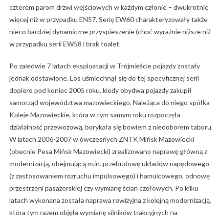
czterem parom drzwi wejściowych w każdym członie – dwukrotnie
więcej niż w przypadku EN57. Serię EW60 charakteryzowały także
nieco bardziej dynamiczne przyspieszenie (choć wyraźnie niższe niż
w przypadku serii EW58 i brak toalet
Po zaledwie 7 latach eksploatacji w Trójmieście pojazdy zostały
jednak odstawione. Los uśmiechnął się do tej specyficznej serii
dopiero pod koniec 2005 roku, kiedy obydwa pojazdy zakupił
samorząd województwa mazowieckiego. Należąca do niego spółka
Koleje Mazowieckie, która w tym samym roku rozpoczęła
działalność przewozową, borykała się bowiem z niedoborem taboru.
W latach 2006-2007 w ówczesnych ZNTK Mińsk Mazowiecki
(obecnie Pesa Mińsk Mazowiecki) zrealizowano naprawę główną z
modernizacją, obejmującą m.in. przebudowę układów napędowego
(z zastosowaniem rozruchu impulsowego) i hamulcowego, odnowę
przestrzeni pasażerskiej czy wymianę ścian czołowych. Po kilku
latach wykonana została naprawa rewizyjna z kolejną modernizacją,
która tym razem objęła wymianę silników trakcyjnych na