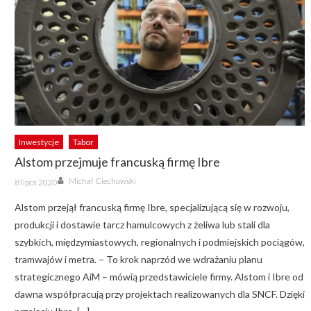
Inwestycje
Tabor
Alstom przejmuje francuską firmę Ibre
Author
Posted
Michał Ciechowski
8 lipca 2020
on
Alstom przejął francuską firmę Ibre, specjalizującą się w rozwoju,
produkcji i dostawie tarcz hamulcowych z żeliwa lub stali dla
szybkich, międzymiastowych, regionalnych i podmiejskich pociągów,
tramwajów i metra. – To krok naprzód we wdrażaniu planu
strategicznego AiM – mówią przedstawiciele firmy. Alstom i Ibre od
dawna współpracują przy projektach realizowanych dla SNCF. Dzięki