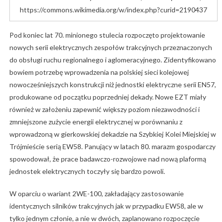
https://commons.wikimedia.org/w/index.php?curid=2190437
Pod koniec lat 70. minionego stulecia rozpoczęto projektowanie
nowych serii elektrycznych zespołów trakcyjnych przeznaczonych
do obsługi ruchu regionalnego i aglomeracyjnego. Zidentyfikowano
bowiem potrzebę wprowadzenia na polskiej sieci kolejowej
nowocześniejszych konstrukcji niż jednostki elektryczne serii EN57,
produkowane od początku poprzedniej dekady. Nowe EZT miały
również w założeniu zapewnić większy poziom niezawodności i
zmniejszone zużycie energii elektrycznej w porównaniu z
wprowadzoną w gierkowskiej dekadzie na Szybkiej Kolei Miejskiej w
Trójmieście serią EW58. Panujący w latach 80. marazm gospodarczy
spowodował, że prace badawczo-rozwojowe nad nową plaformą
jednostek elektrycznych toczyły się bardzo powoli.
W oparciu o wariant 2WE-100, zakładający zastosowanie
identycznych silników trakcyjnych jak w przypadku EW58, ale w
tylko jednym członie, a nie w dwóch, zaplanowano rozpoczęcie