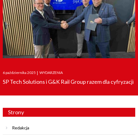
Posted
6 października 2025
|
WYDARZENIA
on
SP Tech Solutions i G&K Rail Group razem dla cyfryzacji
Strony
Redakcja