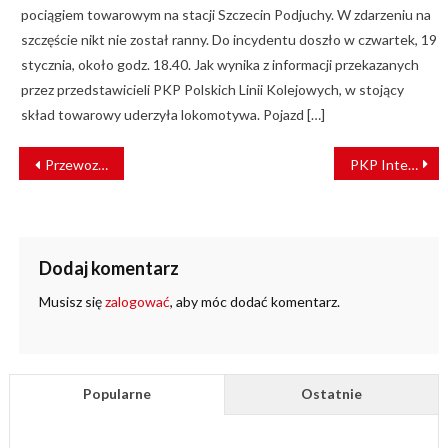
pociągiem towarowym na stacji Szczecin Podjuchy. W zdarzeniu na
szczęście nikt nie został ranny. Do incydentu doszło w czwartek, 19
stycznia, około godz. 18.40. Jak wynika z informacji przekazanych
przez przedstawicieli PKP Polskich Linii Kolejowych, w stojący
skład towarowy uderzyła lokomotywa. Pojazd […]
NAWIGACJA
Przewozy kolejowe w cieniu cieśniny Ormuz
PKP Intercity poszukuje spalinowozów na 160 km/h
WPISU
Dodaj komentarz
Musisz się
zalogować
, aby móc dodać komentarz.
Popularne
Ostatnie