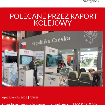
Następne »
POLECANE PRZEZ RAPORT
KOLEJOWY
Posted
6 października 2025
|
TARGI
on
Czeski przemysł kolejowy triumfuje na TRAKO 2025