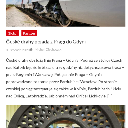
Global
Pasażer
České dráhy pojadą z Pragi do Gdyni
Author
Posted
Michał Ciechowski
3 listopada 2023
on
České dráhy obsłużą linię Praga – Gdynia. Podróż ze stolicy Czech
nad Bałtyk będzie krótsza o trzy godziny niż dotychczasowa trasa –
przez Bogumin i Warszawę. Połączenie Praga – Gdynia
poprowadzone zostanie przez Pardubice i Wrocław. Po stronie
czeskiej pociąg zatrzymuje się także w Kolínie, Pardubicach, Uściu
nad Orlicą, Letohradzie, Jablonném nad Orlicą i Lichkovie. […]