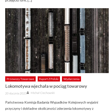
przejęciu Ibre, […]
Przewozy Towarowe
Raport Z Polski
Wydarzenia
Lokomotywa wjechała w pociąg towarowy
Author
Posted
Michał Ciechowski
20 stycznia 2023
on
Państwowa Komisja Badania Wypadków Kolejowych wyjaśni
przyczyny i dokładne okoliczności zderzenia lokomotywy z