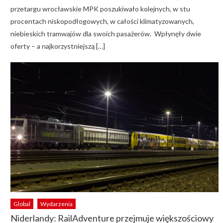
przetargu wrocławskie MPK poszukiwało kolejnych, w stu
procentach niskopodłogowych, w całości klimatyzowanych,
niebieskich tramwajów dla swoich pasażerów. Wpłynęły dwie
oferty – a najkorzystniejszą […]
Global
Wydarzenia
Niderlandy: RailAdventure przejmuje większościowy