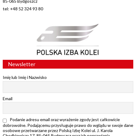
85-065 Bydgoszcz
tel: +48 52 324 93 80
Newsletter
Imię lub Imię i Nazwisko
Email
Podanie adresu email oraz wyrażenie zgody jest całkowicie
dobrowolne. Podającemu przysługuje prawo do wglądu w swoje dane
osobowe przetwarzane przez Polską Izbę Kolei ul. J. Karola
Chodkiewicza 17, 85-065 Bydgoszcz oraz ich poprawiania.