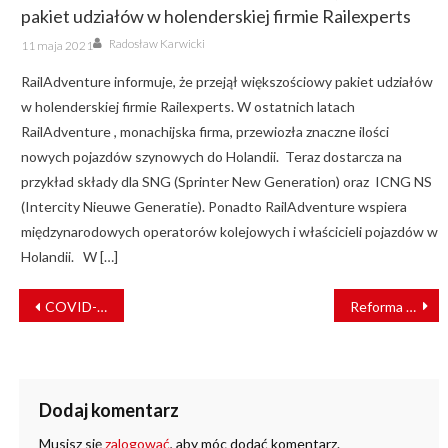
pakiet udziałów w holenderskiej firmie Railexperts
Author
Posted
Radosław Karwicki
11 maja 2021
on
RailAdventure informuje, że przejął większościowy pakiet udziałów
w holenderskiej firmie Railexperts. W ostatnich latach
RailAdventure , monachijska firma, przewiozła znaczne ilości
nowych pojazdów szynowych do Holandii. Teraz dostarcza na
przykład składy dla SNG (Sprinter New Generation) oraz ICNG NS
(Intercity Nieuwe Generatie). Ponadto RailAdventure wspiera
międzynarodowych operatorów kolejowych i właścicieli pojazdów w
Holandii. W […]
NAWIGACJA
COVID-19: Przedsiębiorstwo Bioearth z Nieszawy wspiera firmę Modus
Reforma kolei ukraińskich
WPISU
Dodaj komentarz
Musisz się
zalogować
, aby móc dodać komentarz.