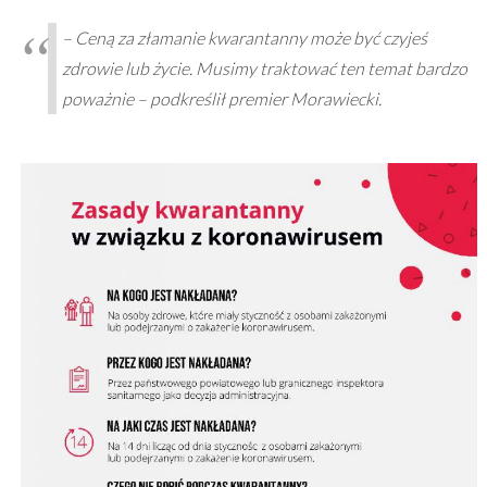
– Ceną za złamanie kwarantanny może być czyjeś
zdrowie lub życie. Musimy traktować ten temat bardzo
poważnie – podkreślił premier Morawiecki.