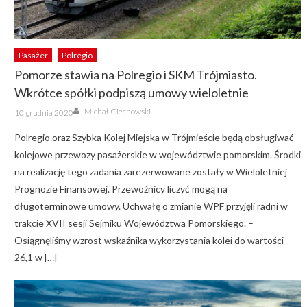
Pasażer
Polregio
Pomorze stawia na Polregio i SKM Trójmiasto.
Wkrótce spółki podpiszą umowy wieloletnie
Author
Posted
Michał Ciechowski
10 grudnia 2020
on
Polregio oraz Szybka Kolej Miejska w Trójmieście będą obsługiwać
kolejowe przewozy pasażerskie w województwie pomorskim. Środki
na realizację tego zadania zarezerwowane zostały w Wieloletniej
Prognozie Finansowej. Przewoźnicy liczyć mogą na
długoterminowe umowy. Uchwałę o zmianie WPF przyjęli radni w
trakcie XVII sesji Sejmiku Województwa Pomorskiego. –
Osiągnęliśmy wzrost wskaźnika wykorzystania kolei do wartości
26,1 w […]