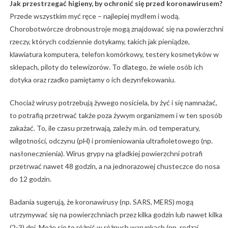
Jak przestrzegać higieny, by ochronić się przed koronawirusem?
Przede wszystkim myć ręce – najlepiej mydłem i wodą.
Chorobotwórcze drobnoustroje mogą znajdować się na powierzchni
rzeczy, których codziennie dotykamy, takich jak pieniądze,
klawiatura komputera, telefon komórkowy, testery kosmetyków w
sklepach, piloty do telewizorów. To dlatego, że wiele osób ich
dotyka oraz rzadko pamiętamy o ich dezynfekowaniu.
Chociaż wirusy potrzebują żywego nosiciela, by żyć i się namnażać,
to potrafią przetrwać także poza żywym organizmem i w ten sposób
zakażać. To, ile czasu przetrwają, zależy m.in. od temperatury,
wilgotności, odczynu (pH) i promieniowania ultrafioletowego (np.
nasłonecznienia). Wirus grypy na gładkiej powierzchni potrafi
przetrwać nawet 48 godzin, a na jednorazowej chusteczce do nosa
do 12 godzin.
Badania sugerują, że koronawirusy (np. SARS, MERS) mogą
utrzymywać się na powierzchniach przez kilka godzin lub nawet kilka
(2-3) dni. Może się to różnić w różnych warunkach (np. rodzaj