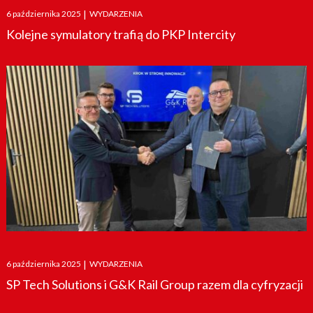
Posted
6 października 2025
|
WYDARZENIA
on
Kolejne symulatory trafią do PKP Intercity
Posted
6 października 2025
|
WYDARZENIA
on
SP Tech Solutions i G&K Rail Group razem dla cyfryzacji