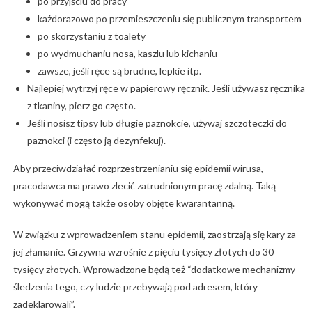
po przyjściu do pracy
każdorazowo po przemieszczeniu się publicznym transportem
po skorzystaniu z toalety
po wydmuchaniu nosa, kaszlu lub kichaniu
zawsze, jeśli ręce są brudne, lepkie itp.
Najlepiej wytrzyj ręce w papierowy ręcznik. Jeśli używasz ręcznika
z tkaniny, pierz go często.
Jeśli nosisz tipsy lub długie paznokcie, używaj szczoteczki do
paznokci (i często ją dezynfekuj).
Aby przeciwdziałać rozprzestrzenianiu się epidemii wirusa,
pracodawca ma prawo zlecić zatrudnionym pracę zdalną. Taką
wykonywać mogą także osoby objęte kwarantanną.
W związku z wprowadzeniem stanu epidemii, zaostrzają się kary za
jej złamanie. Grzywna wzrośnie z pięciu tysięcy złotych do 30
tysięcy złotych. Wprowadzone będą też “dodatkowe mechanizmy
śledzenia tego, czy ludzie przebywają pod adresem, który
zadeklarowali”.