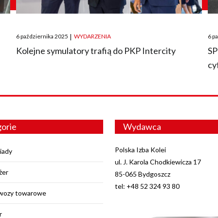
Posted
Pos
6 października 2025
|
WYDARZENIA
6 p
on
on
O
Kolejne symulatory trafią do PKP Intercity
SP
cy
orie
Wydawca
Polska Izba Kolei
iady
ul. J. Karola Chodkiewicza 17
żer
85-065 Bydgoszcz
tel: +48 52 324 93 80
wozy towarowe
r