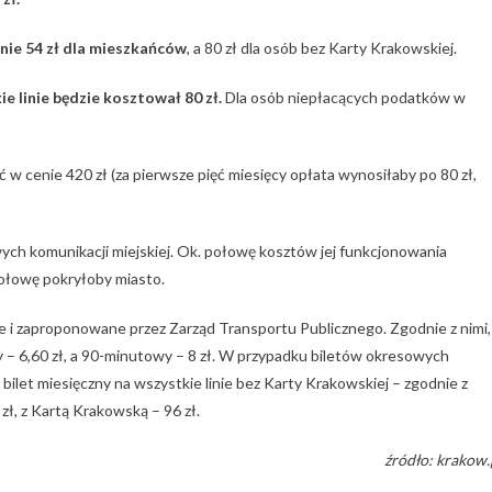
cenie 54 zł dla mieszkańców
, a 80 zł dla osób bez Karty Krakowskiej.
e linie będzie kosztował 80 zł.
Dla osób niepłacących podatków w
ć w cenie 420 zł (za pierwsze pięć miesięcy opłata wynosiłaby po 80 zł,
h komunikacji miejskiej. Ok. połowę kosztów jej funkcjonowania
połowę pokryłoby miasto.
 i zaproponowane przez Zarząd Transportu Publicznego. Zgodnie z nimi,
y – 6,60 zł, a 90-minutowy – 8 zł. W przypadku biletów okresowych
 bilet miesięczny na wszystkie linie bez Karty Krakowskiej – zgodnie z
zł, z Kartą Krakowską – 96 zł.
źródło: krakow.