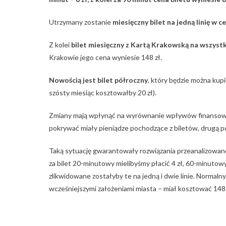
Utrzymany zostanie
miesięczny bilet na jedną linię w 
Z kolei
bilet miesięczny z Kartą Krakowską na wszystki
Krakowie jego cena wyniesie 148 zł.
Nowością jest bilet półroczny
, który będzie można kupi
szósty miesiąc kosztowałby 20 zł).
Zmiany mają wpłynąć na wyrównanie wpływów finansowyc
pokrywać miały pieniądze pochodzące z biletów, drugą 
Taką sytuację gwarantowały rozwiązania przeanalizowane
za bilet 20-minutowy mielibyśmy płacić 4 zł, 60-minutow
zlikwidowane zostałyby te na jedną i dwie linie. Normalny
wcześniejszymi założeniami miasta – miał kosztować 148 