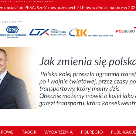
pociągi od PESA. Sześć nowoczesnych ELF-ów wyjedzie na tory w 202
c dla GySEV gotowe
 alkoholu i wjeżdżają na tory
 Przemyśla
zystkie Vectrony na 230 km/h
AROWE
TABOR
WYDARZENIA
POLREGIO
PUBLIKACJE