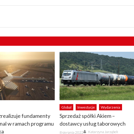
Global
Inwestycje
Wydarzenia
zrealizuje fundamenty
Sprzedaż spółki Akiem –
inal w ramach programu
dostawcy usług taborowych
ka
Author
Posted
Katarzyna Jarząbek
8 sierpnia 2022