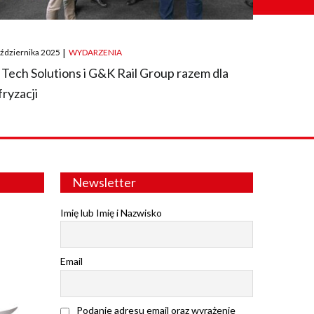
ted
aździernika 2025
|
WYDARZENIA
 Tech Solutions i G&K Rail Group razem dla
fryzacji
Newsletter
Imię lub Imię i Nazwisko
Email
Podanie adresu email oraz wyrażenie