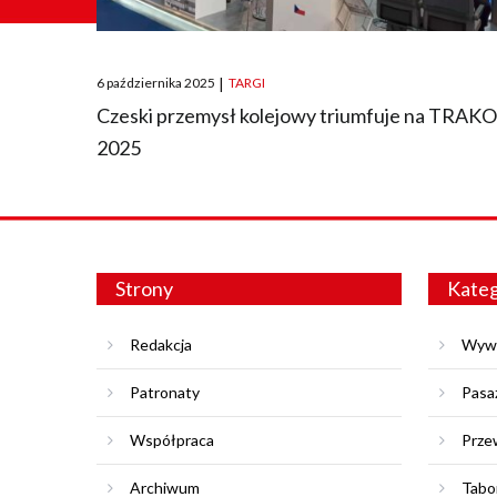
Posted
6 października 2025
|
TARGI
on
Czeski przemysł kolejowy triumfuje na TRAK
2025
Strony
Kateg
Redakcja
Wyw
Patronaty
Pasa
Współpraca
Prze
Archiwum
Tabo