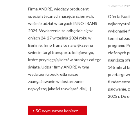
on
Posted
1 kwietnia 20
on
Firma ANDRE, wiodący producent
specjalistycznych narzędzi ściernych,
Oferta Budi
weźmie udział w targach INNOTRANS
najkorzystn
2024. Wydarzenie to odbędzie się w
wykonanie 
dniach 24-27 września 2024 roku w
terminal pa
Berlinie. InnoTrans to największe na
programu Po
świecie targi transportu kolejowego,
złożonych p
które przyciągają liderów branży z całego
najniższą of
świata. Udział firmy ANDRE w tym
146 mln zł 
wydarzeniu podkreśla nasze
przetargowe
zaangażowanie w dostarczanie
fundamento
najwyższej jakości rozwiązań dla […]
palowanie, 
2025 r. Do u
NAWIGACJA
5G wymuszona konieczność, czy przeskok technologiczny?
WPISU