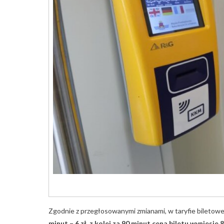
Zgodnie z przegłosowanymi zmianami, w taryfie biletow
minut – 6 zł, z kolei za 90 minut cena biletu wyniesie 8 