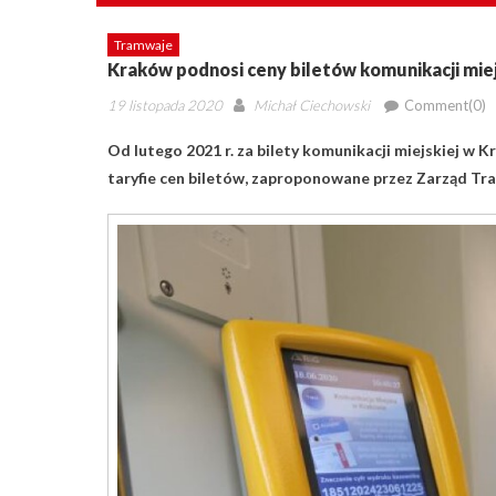
Tramwaje
Kraków podnosi ceny biletów komunikacji miej
Posted
Author
19 listopada 2020
Michał Ciechowski
Comment(0)
on
Od lutego 2021 r. za bilety komunikacji miejskiej w 
taryfie cen biletów, zaproponowane przez Zarząd Tr