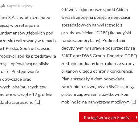
on
Author
Raport Kolejowy
26
Główni akcjonariusze spółki Akiem
wyrazili zgodę na podjęcie negocjacji
mex S.A. została uznana za
sprzedażowych na wyłączność z
iejszą w przetargu na
przedstawicielami CDPQ (kanadyjski
fundamentów głębokich pod
fundusz emerytalny). Podmiotami
sażerski realizowany w ramach
decyzyjnymi w sprawie odsprzedaży są
rt Polska. Spośród sześciu
SNCF oraz DWS Group. Ponadto CDPQ
ropozycji spółka przedstawiła
zostanie poddany kontrolom ze strony
ertę – opiewającą na blisko
organów urzędu ochrony konkurencji.
brutto. Postępowanie
Plan sprzedaży Akiem odpowiada
 dotyczące prac
założeniom rozwojowym SNCF i sprzyja
wych, obejmujących tzw.
próbom zapewnienia użytkownikom
zostało wszczęte 12 grudnia
mobilności na najwyższym możliwym […]
działu zaproszono […]
Pociągi wrócą do Łomży – PKP PLK podpisało umowę na dokumentację projektową