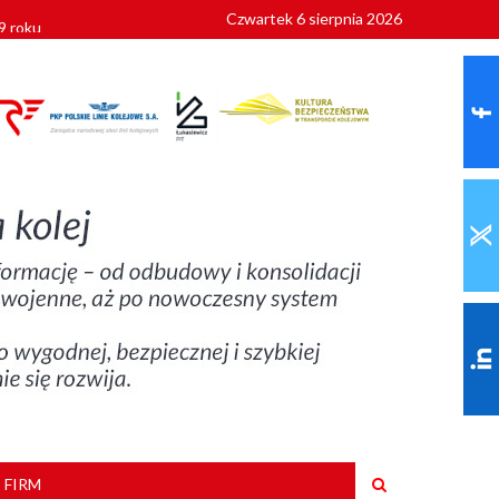
Czwartek 6 sierpnia 2026
9 roku
 FIRM