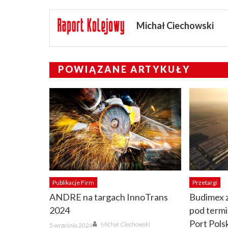
Michał Ciechowski
POWIĄZANE ARTYKUŁY
Publikacje Firm
Przetargi
ANDRE na targach InnoTrans
Budimex 
2024
pod term
Author
Port Pols
Posted
Michał Ciechowski
5 września 2024