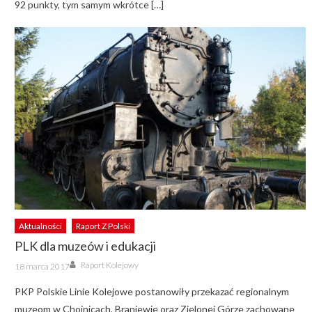
92 punkty, tym samym wkrótce […]
Aktualności
Raport Z Polski
PLK dla muzeów i edukacji
Author
Posted
Raport Kolejowy
18 marca 2017
on
PKP Polskie Linie Kolejowe postanowiły przekazać regionalnym
muzeom w Chojnicach, Braniewie oraz Zielonej Górze zachowane