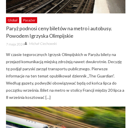
Global
Pasażer
Paryż podnosi ceny biletów na metro i autobusy.
Powodem Igrzyska Olimpijskie
Author
Posted
Michał Ciechowski
7 maja 2024
on
W czasie tegorocznych Igrzysk Olimpijskich w Paryżu bilety na
przejazd komunikacją miejską zdrożeją nawet dwukrotnie. Decyzję
tę podjął paryski zarząd transportu publicznego. Pierwsze
informacje na ten temat opublikował dziennik „The Guardian”.
Według gazety, podwyżki obowiązywać będą od końca lipca do
początku września. Bilet na metro w stolicy Francji między 20 lipca a
8 września kosztować […]