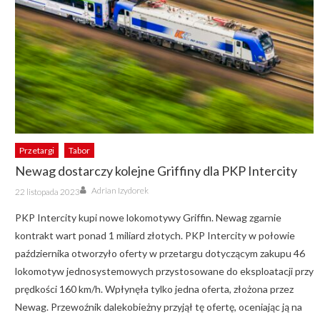
Przetargi
Tabor
Newag dostarczy kolejne Griffiny dla PKP Intercity
Author
Posted
Adrian Izydorek
22 listopada 2023
on
PKP Intercity kupi nowe lokomotywy Griffin. Newag zgarnie
kontrakt wart ponad 1 miliard złotych. PKP Intercity w połowie
października otworzyło oferty w przetargu dotyczącym zakupu 46
lokomotyw jednosystemowych przystosowane do eksploatacji przy
prędkości 160 km/h. Wpłynęła tylko jedna oferta, złożona przez
Newag. Przewoźnik dalekobieżny przyjął tę ofertę, oceniając ją na