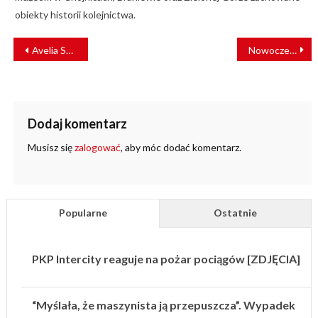
obiekty historii kolejnictwa.
NAWIGACJA
Avelia Stream – szybka kolej przyszłości od Alstom
Nowoczesne wagony PKP Intercity już na polskich trasach
WPISU
Dodaj komentarz
Musisz się
zalogować
, aby móc dodać komentarz.
Popularne
Ostatnie
PKP Intercity reaguje na pożar pociągów [ZDJĘCIA]
“Myślała, że maszynista ją przepuszcza”. Wypadek