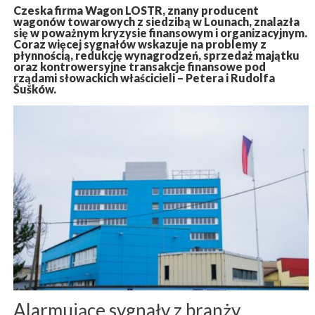
Czeska firma Wagon LOSTR, znany producent
wagonów towarowych z siedzibą w Lounach, znalazła
się w poważnym kryzysie finansowym i organizacyjnym.
Coraz więcej sygnałów wskazuje na problemy z
płynnością, redukcję wynagrodzeń, sprzedaż majątku
oraz kontrowersyjne transakcje finansowe pod
rządami słowackich właścicieli – Petera i Rudolfa
Šušków.
Alarmujące sygnały z branży