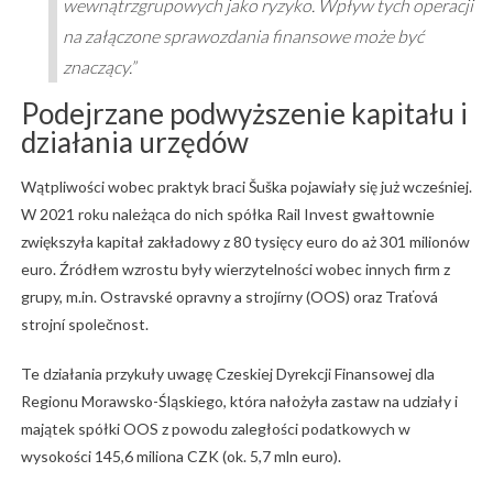
wewnątrzgrupowych jako ryzyko. Wpływ tych operacji
na załączone sprawozdania finansowe może być
znaczący.”
Podejrzane podwyższenie kapitału i
działania urzędów
Wątpliwości wobec praktyk braci Šuška pojawiały się już wcześniej.
W 2021 roku należąca do nich spółka Rail Invest gwałtownie
zwiększyła kapitał zakładowy z 80 tysięcy euro do aż 301 milionów
euro. Źródłem wzrostu były wierzytelności wobec innych firm z
grupy, m.in. Ostravské opravny a strojírny (OOS) oraz Traťová
strojní společnost.
Te działania przykuły uwagę Czeskiej Dyrekcji Finansowej dla
Regionu Morawsko-Śląskiego, która nałożyła zastaw na udziały i
majątek spółki OOS z powodu zaległości podatkowych w
wysokości 145,6 miliona CZK (ok. 5,7 mln euro).