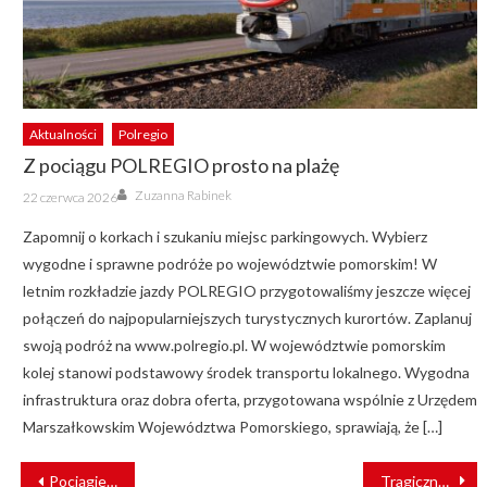
Aktualności
Polregio
Z pociągu POLREGIO prosto na plażę
Author
Posted
Zuzanna Rabinek
22 czerwca 2026
on
Zapomnij o korkach i szukaniu miejsc parkingowych. Wybierz
wygodne i sprawne podróże po województwie pomorskim! W
letnim rozkładzie jazdy POLREGIO przygotowaliśmy jeszcze więcej
połączeń do najpopularniejszych turystycznych kurortów. Zaplanuj
swoją podróż na www.polregio.pl. W województwie pomorskim
kolej stanowi podstawowy środek transportu lokalnego. Wygodna
infrastruktura oraz dobra oferta, przygotowana wspólnie z Urzędem
Marszałkowskim Województwa Pomorskiego, sprawiają, że […]
NAWIGACJA
Pociągiem szybciej — poprawa stanu infrastruktury kolejowej
Tragiczny wypadek na torach w Zielonce