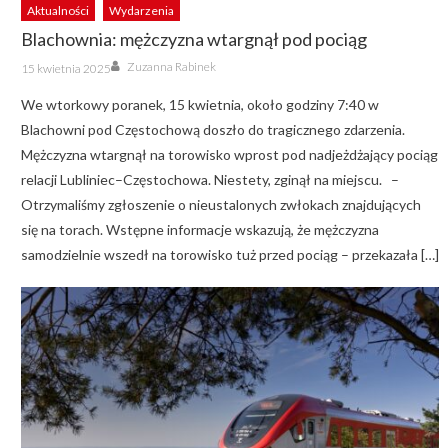
Aktualności
Wydarzenia
Blachownia: mężczyzna wtargnął pod pociąg
Author
Posted
Zuzanna Rabinek
15 kwietnia 2025
on
We wtorkowy poranek, 15 kwietnia, około godziny 7:40 w
Blachowni pod Częstochową doszło do tragicznego zdarzenia.
Mężczyzna wtargnął na torowisko wprost pod nadjeżdżający pociąg
relacji Lubliniec–Częstochowa. Niestety, zginął na miejscu. –
Otrzymaliśmy zgłoszenie o nieustalonych zwłokach znajdujących
się na torach. Wstępne informacje wskazują, że mężczyzna
samodzielnie wszedł na torowisko tuż przed pociąg – przekazała […]