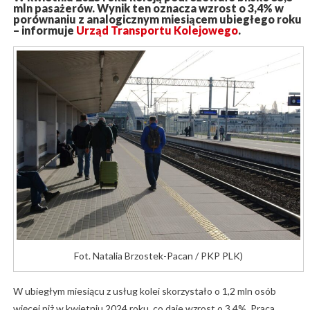
mln pasażerów. Wynik ten oznacza wzrost o 3,4% w
porównaniu z analogicznym miesiącem ubiegłego roku
– informuje
Urząd Transportu Kolejowego
.
Fot. Natalia Brzostek-Pacan / PKP PLK)
W ubiegłym miesiącu z usług kolei skorzystało o 1,2 mln osób
więcej niż w kwietniu 2024 roku, co daje wzrost o 3,4%. Praca