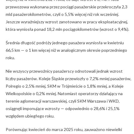
przewozowa wykonana przez pociągi pasażerskie przekroczyła 2,3
mld pasażerokilometrów, czyli o 5,5% więcej niż rok wcześniej.
Jeszcze wyraźniejszy wzrost zanotowano w pracy eksploatacyjnej,
która wyniosła ponad 18,2 mln pociągokilometrów (wzrost o 9,4%).
Średnia długość podróży jednego pasażera wyniosła w kwietniu
66,5 km — o 1 km więcej niż w analogicznym okresie poprzedniego
roku.
Nie wszyscy przewoźnicy pasażerscy odnotowali jednak wzrost
liczby pasażerów. Koleje Śląskie przewiozły o 7,2% mniej pasażerów,
Polregio o 2,5% mniej, SKM w Trójmieście o 1,8% mniej, a Koleje
Wielkopolskie o 0,2% mniej. Natomiast operatorzy działający na
terenie aglomeracji warszawskiej, czyli SKM Warszawa i WKD,
osiągnęli imponujące wzrosty — odpowiednio o 28,6% i 25,1%
względem ubiegłego roku.
Porównując kwiecień do marca 2025 roku, zauważono niewielki