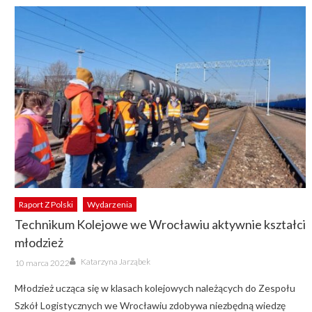
Raport Z Polski
Wydarzenia
Technikum Kolejowe we Wrocławiu aktywnie kształci
młodzież
Author
Posted
Katarzyna Jarząbek
10 marca 2022
on
Młodzież ucząca się w klasach kolejowych należących do Zespołu
Szkół Logistycznych we Wrocławiu zdobywa niezbędną wiedzę