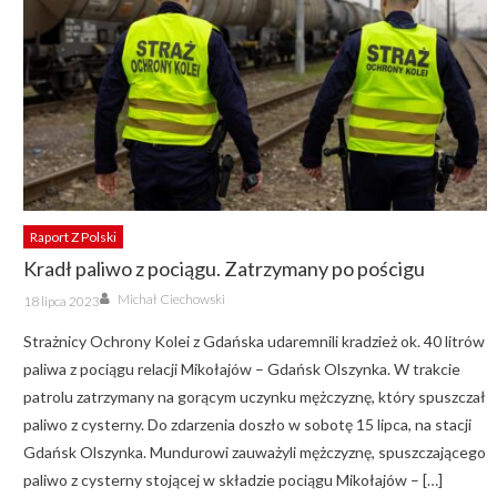
Raport Z Polski
Kradł paliwo z pociągu. Zatrzymany po pościgu
Author
Posted
Michał Ciechowski
18 lipca 2023
on
Strażnicy Ochrony Kolei z Gdańska udaremnili kradzież ok. 40 litrów
paliwa z pociągu relacji Mikołajów – Gdańsk Olszynka. W trakcie
patrolu zatrzymany na gorącym uczynku mężczyznę, który spuszczał
paliwo z cysterny. Do zdarzenia doszło w sobotę 15 lipca, na stacji
Gdańsk Olszynka. Mundurowi zauważyli mężczyznę, spuszczającego
paliwo z cysterny stojącej w składzie pociągu Mikołajów – […]