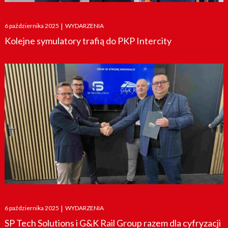
Posted
6 października 2025
|
WYDARZENIA
on
Kolejne symulatory trafią do PKP Intercity
Posted
6 października 2025
|
WYDARZENIA
on
SP Tech Solutions i G&K Rail Group razem dla cyfryzacji