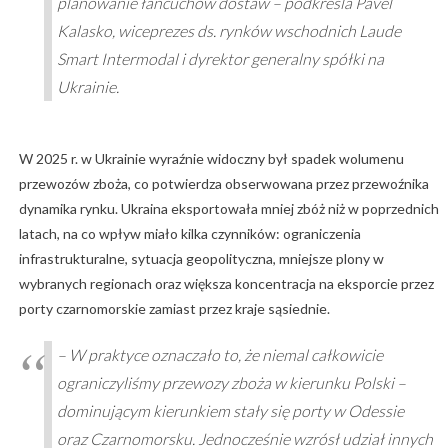
planowanie łańcuchów dostaw – podkreśla Pavel
Kalasko, wiceprezes ds. rynków wschodnich Laude
Smart Intermodal i dyrektor generalny spółki na
Ukrainie.
W 2025 r. w Ukrainie wyraźnie widoczny był spadek wolumenu
przewozów zboża, co potwierdza obserwowana przez przewoźnika
dynamika rynku. Ukraina eksportowała mniej zbóż niż w poprzednich
latach, na co wpływ miało kilka czynników: ograniczenia
infrastrukturalne, sytuacja geopolityczna, mniejsze plony w
wybranych regionach oraz większa koncentracja na eksporcie przez
porty czarnomorskie zamiast przez kraje sąsiednie.
– W praktyce oznaczało to, że niemal całkowicie
ograniczyliśmy przewozy zboża w kierunku Polski –
dominującym kierunkiem stały się porty w Odessie
oraz Czarnomorsku. Jednocześnie wzrósł udział innych