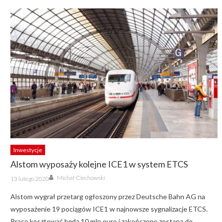
Inwestycje
Alstom wyposaży kolejne ICE1 w system ETCS
Author
Posted
Michał Ciechowski
13 lutego 2020
on
Alstom wygrał przetarg ogłoszony przez Deutsche Bahn AG na
wyposażenie 19 pociągów ICE1 w najnowsze sygnalizacje ETCS.
Prace kosztować będą 10 mln euro i zakończone zostaną do