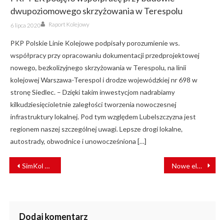
dwupoziomowego skrzyżowania w Terespolu
Author
Posted
Raport Kolejowy
6 lipca 2020
on
PKP Polskie Linie Kolejowe podpisały porozumienie ws.
współpracy przy opracowaniu dokumentacji przedprojektowej
nowego, bezkolizyjnego skrzyżowania w Terespolu, na linii
kolejowej Warszawa-Terespol i drodze wojewódzkiej nr 698 w
stronę Siedlec. – Dzięki takim inwestycjom nadrabiamy
kilkudziesięcioletnie zaległości tworzenia nowoczesnej
infrastruktury lokalnej. Pod tym względem Lubelszczyzna jest
regionem naszej szczególnej uwagi. Lepsze drogi lokalne,
autostrady, obwodnice i unowocześniona […]
NAWIGACJA
SimKol S.A. podsumowuje dokonania biznesowe z 2025 r.
Nowe elektryki dla POLREGIO: przetarg na 22 pojazdy
WPISU
Dodaj komentarz