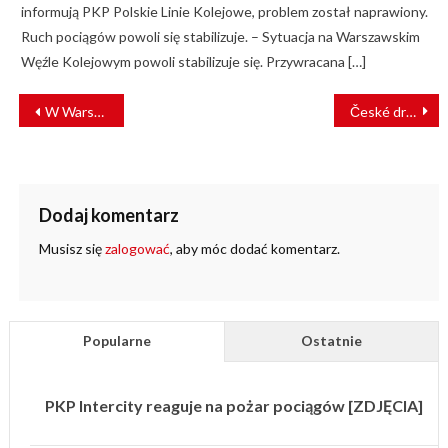
informują PKP Polskie Linie Kolejowe, problem został naprawiony.
Ruch pociągów powoli się stabilizuje. – Sytuacja na Warszawskim
Węźle Kolejowym powoli stabilizuje się. Przywracana […]
NAWIGACJA
W Warszawie przybywa przystanków kolejowych – jest umowa na Ulrychów
České dráhy nie odpuszczają w walce o Pilzno. Połączenia komercyjne od 2028 roku?
WPISU
Dodaj komentarz
Musisz się
zalogować
, aby móc dodać komentarz.
Popularne
Ostatnie
PKP Intercity reaguje na pożar pociągów [ZDJĘCIA]