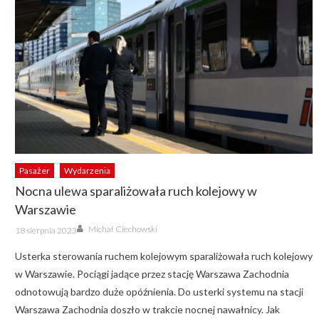
Pasażer
Wydarzenia
Nocna ulewa sparaliżowała ruch kolejowy w
Warszawie
Author
Posted
Michał Ciechowski
18 sierpnia 2023
on
Usterka sterowania ruchem kolejowym sparaliżowała ruch kolejowy
w Warszawie. Pociągi jadące przez stację Warszawa Zachodnia
odnotowują bardzo duże opóźnienia. Do usterki systemu na stacji
Warszawa Zachodnia doszło w trakcie nocnej nawałnicy. Jak