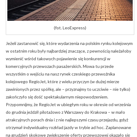
(fot. LeoExpress)
Jeżeli zastanowić się, które wydarzenia na polskim rynku kolejowym
w ostatnim roku były najbardziej znaczące, z pewnością należałoby
wymienić wśród takowych pojawienie się konkurencji w
komercyjnych przewozach pasażerskich. Mowa tu przede
wszystkim o wejściu na nasz rynek czeskiego przewoźnika
kolejowego RegioJet, które z wielu przyczyn (w dużej mierze
zawinionych przez spółkę, ale – przyznajmy to uczciwie – nie tylko)
zakończyło się dość spektakularnym niepowodzeniem.
Przypomnijmy, że RegioJet w ubiegłym roku w okresie od września
do grudnia jeździł pilotażowo z Warszawy do Krakowa – w mało
atrakcyjnych porach dnia i z nie najlepszymi czasu przejazdu, gdyż
otrzymał indywidualny rozkład jazdy w trybie ad hoc. Zaplanowane
na grudzień skokowe zwiększenie oferty przewozowej okazało się