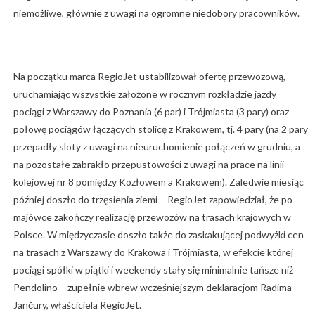
niemożliwe, głównie z uwagi na ogromne niedobory pracowników.
Na początku marca RegioJet ustabilizował ofertę przewozową,
uruchamiając wszystkie założone w rocznym rozkładzie jazdy
pociągi z Warszawy do Poznania (6 par) i Trójmiasta (3 pary) oraz
połowę pociągów łączących stolicę z Krakowem, tj. 4 pary (na 2 pary
przepadły sloty z uwagi na nieuruchomienie połączeń w grudniu, a
na pozostałe zabrakło przepustowości z uwagi na prace na linii
kolejowej nr 8 pomiędzy Kozłowem a Krakowem). Zaledwie miesiąc
później doszło do trzęsienia ziemi – RegioJet zapowiedział, że po
majówce zakończy realizację przewozów na trasach krajowych w
Polsce. W międzyczasie doszło także do zaskakującej podwyżki cen
na trasach z Warszawy do Krakowa i Trójmiasta, w efekcie której
pociągi spółki w piątki i weekendy stały się minimalnie tańsze niż
Pendolino – zupełnie wbrew wcześniejszym deklaracjom Radima
Jančury, właściciela RegioJet.