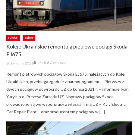
Global
Tabor
Koleje Ukraińskie remontują piętrowe pociągi Škoda
EJ675
Author
Posted
Michał Ciechowski
20 kwietnia 2021
on
Remont piętrowych pociągów Škoda EJ675, należących do Kolei
Ukraińskich, przebiega zgodnie z harmonogramem. – Pierwszy z
dwóch pociągów powróci do UZ do końca 2021 r. – informuje Ivan
Yuryk, p.o. Prezesa Zarządu UZ. Naprawy pociągów Skoda
prowadzone są we współpracy z własną firmą UZ – Kyiv Electric
Car Repair Plant – oraz producentem pociągów w […]