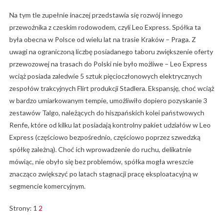
Na tym tle zupełnie inaczej przedstawia się rozwój innego
przewoźnika z czeskim rodowodem, czyli Leo Express. Spółka ta
była obecna w Polsce od wielu lat na trasie Kraków – Praga. Z
uwagi na ograniczoną liczbę posiadanego taboru zwiększenie oferty
przewozowej na trasach do Polski nie było możliwe – Leo Express
wciąż posiada zaledwie 5 sztuk pięcioczłonowych elektrycznych
zespołów trakcyjnych Flirt produkcji Stadlera. Ekspansję, choć wciąż
w bardzo umiarkowanym tempie, umożliwiło dopiero pozyskanie 3
zestawów Talgo, należących do hiszpańskich kolei państwowych
Renfe, które od kilku lat posiadają kontrolny pakiet udziałów w Leo
Express (częściowo bezpośrednio, częściowo poprzez szwedzką
spółkę zależną). Choć ich wprowadzenie do ruchu, delikatnie
mówiąc, nie obyło się bez problemów, spółka mogła wreszcie
znacząco zwiększyć po latach stagnacji pracę eksploatacyjną w
segmencie komercyjnym.
Strony:
1
2