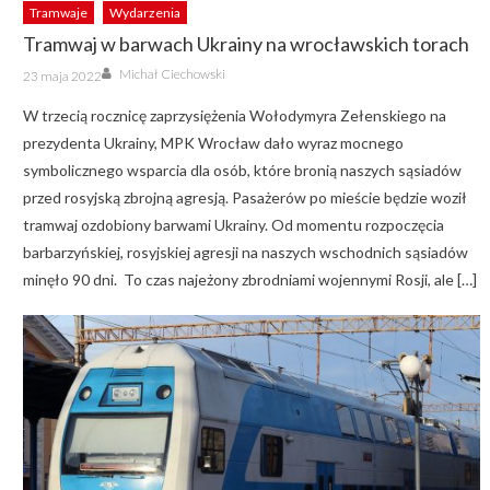
Tramwaje
Wydarzenia
Tramwaj w barwach Ukrainy na wrocławskich torach
Author
Posted
Michał Ciechowski
23 maja 2022
on
W trzecią rocznicę zaprzysiężenia Wołodymyra Zełenskiego na
prezydenta Ukrainy, MPK Wrocław dało wyraz mocnego
symbolicznego wsparcia dla osób, które bronią naszych sąsiadów
przed rosyjską zbrojną agresją. Pasażerów po mieście będzie woził
tramwaj ozdobiony barwami Ukrainy. Od momentu rozpoczęcia
barbarzyńskiej, rosyjskiej agresji na naszych wschodnich sąsiadów
minęło 90 dni. To czas najeżony zbrodniami wojennymi Rosji, ale […]