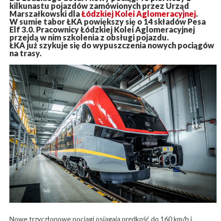
kilkunastu pojazdów zamówionych przez Urząd
Marszałkowski dla
Łódzkiej Kolei Aglomeracyjnej
.
W sumie tabor ŁKA powiększy się o 14 składów Pesa
Elf 3.0. Pracownicy Łódzkiej Kolei Aglomeracyjnej
przejdą w nim szkolenia z obsługi pojazdu.
ŁKA już szykuje się do wypuszczenia nowych pociągów
na trasy.
Nowe trzyczłonowe pociągi osiągają prędkość do 160 km/h i