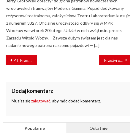
Jerzy Grotowski dołączył do grona patronów nowoczesnych
wrocławskich tramwajów Moderus Gamma. Pojazd dedykowany
reżyserowi teatralnemu, założycielowi Teatru Laboratorium kursuje
z numerem 3327. Oficjalne uroczystości odbyły się w MPK
Wrocław we wtorek 20 lutego. Udział w nich wziął m.in. prezes
Zarządu Witold Woźny. – Zawsze dużym świętem jest dla nas
nadanie nowego patrona naszemu pojazdowi — […]
NAWIGACJA
PT Praga wzmacnia zasilanie warszawskich torów
Przeżyj przygodę w „Wagonie Zagadek”
WPISU
Dodaj komentarz
Musisz się
zalogować
, aby móc dodać komentarz.
Popularne
Ostatnie