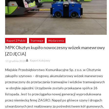
Raport Z Polski
Tramwaje
Wydarzenia
MPK Olsztyn kupiło nowoczesny wózek manewrowy
[ZDJĘCIA]
Author
Posted
Raport Kolejowy
11 grudnia 2020
on
Miejskie Przedsiębiorstwo Komunikacyjne Sp. z o.o. w Olsztynie
zakupiło szynowo – drogowy, akumulatorowy wózek manewrowy
przeznaczony do przetaczania tramwajów i wózków tramwajowych
w obrębie zajezdni. Urządzenie zostało przekazane spółce 26
listopada. Jest to przeciągarka nowej generacji wyprodukowana
przez niemiecką firmę ZAGRO. Napęd po główce szyny i drogach
utwardzonych jest realizowany za pośrednictwem kół gumowych,