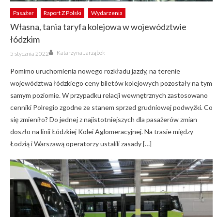
Pasażer
Raport Z Polski
Wydarzenia
Własna, tania taryfa kolejowa w województwie
łódzkim
Author
Posted
Katarzyna Jarząbek
5 stycznia 2022
on
Pomimo uruchomienia nowego rozkładu jazdy, na terenie
województwa łódzkiego ceny biletów kolejowych pozostały na tym
samym poziomie. W przypadku relacji wewnętrznych zastosowano
cenniki Polregio zgodne ze stanem sprzed grudniowej podwyżki. Co
się zmieniło? Do jednej z najistotniejszych dla pasażerów zmian
doszło na linii Łódzkiej Kolei Aglomeracyjnej. Na trasie między
Łodzią i Warszawą operatorzy ustalili zasady […]