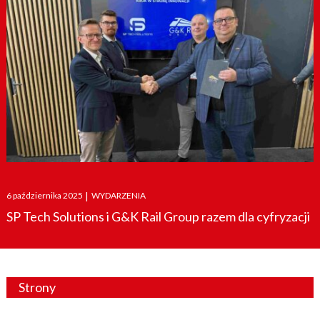
Posted
6 października 2025
|
WYDARZENIA
on
SP Tech Solutions i G&K Rail Group razem dla cyfryzacji
Strony