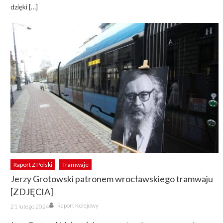
dzięki […]
Raport Z Polski
Tramwaje
Jerzy Grotowski patronem wrocławskiego tramwaju
[ZDJĘCIA]
Author
Posted
Raport Kolejowy
21 lutego 2024
on