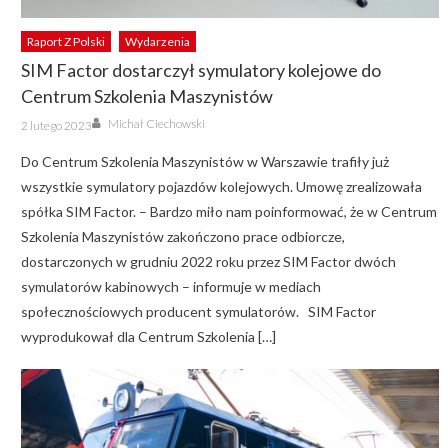
Raport Z Polski
Wydarzenia
SIM Factor dostarczył symulatory kolejowe do
Centrum Szkolenia Maszynistów
Author
Posted
Michał Ciechowski
2 lutego 2023
on
Do Centrum Szkolenia Maszynistów w Warszawie trafiły już
wszystkie symulatory pojazdów kolejowych. Umowę zrealizowała
spółka SIM Factor. – Bardzo miło nam poinformować, że w Centrum
Szkolenia Maszynistów zakończono prace odbiorcze,
dostarczonych w grudniu 2022 roku przez SIM Factor dwóch
symulatorów kabinowych – informuje w mediach
społecznościowych producent symulatorów. SIM Factor
wyprodukował dla Centrum Szkolenia […]