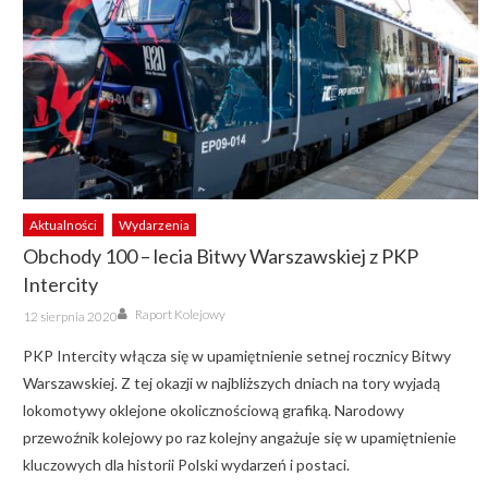
Aktualności
Wydarzenia
Obchody 100 – lecia Bitwy Warszawskiej z PKP
Intercity
Author
Posted
Raport Kolejowy
12 sierpnia 2020
on
PKP Intercity włącza się w upamiętnienie setnej rocznicy Bitwy
Warszawskiej. Z tej okazji w najbliższych dniach na tory wyjadą
lokomotywy oklejone okolicznościową grafiką. Narodowy
przewoźnik kolejowy po raz kolejny angażuje się w upamiętnienie
kluczowych dla historii Polski wydarzeń i postaci.