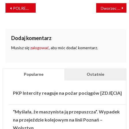
NAWIGACJA
POLREGIO coraz bliżej zakupu taboru spalinowego
Dworzec w Szklarskiej Porębie triumfuje w międzynarodowym konkursie
WPISU
Dodaj komentarz
Musisz się
zalogować
, aby móc dodać komentarz.
Popularne
Ostatnie
PKP Intercity reaguje na pożar pociągów [ZDJĘCIA]
“Myślała, że maszynista ją przepuszcza”. Wypadek
na przejeździe kolejowym na linii Poznań –
Wolsztyn