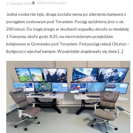
Author
Posted
Michał Ciechowski
17 sierpnia 2025
on
Jedna osoba nie żyje, druga została ranna po zderzeniu kampera z
pociągiem osobowym pod Toruniem. Pociąg opóźniony jest o ok.
200 minut. Do tragicznego w skutkach wypadku doszło w niedzielę
17sierpnia, około godz. 8.35, na niestrzeżonym przejeździe
kolejowym w Gronówko pod Toruniem. Pod pociąg relacji Olsztyn –
Bydgoszcz wjechał kamper. W pojeździe znajdowały się dwie […]