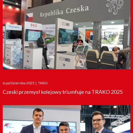
Posted
6 października 2025
|
TARGI
on
Czeski przemysł kolejowy triumfuje na TRAKO 2025