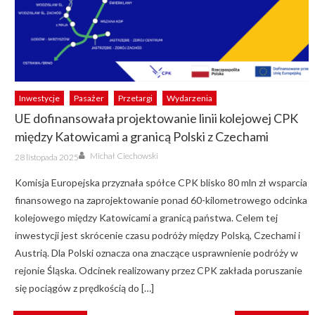
Inwestycje
Pasażer
Przetargi
Wydarzenia
UE dofinansowała projektowanie linii kolejowej CPK
między Katowicami a granicą Polski z Czechami
Author
Posted
Michał Ciechowski
28 listopada 2025
on
Komisja Europejska przyznała spółce CPK blisko 80 mln zł wsparcia
finansowego na zaprojektowanie ponad 60-kilometrowego odcinka
kolejowego między Katowicami a granicą państwa. Celem tej
inwestycji jest skrócenie czasu podróży między Polską, Czechami i
Austrią. Dla Polski oznacza ona znaczące usprawnienie podróży w
rejonie Śląska. Odcinek realizowany przez CPK zakłada poruszanie
się pociągów z prędkością do […]