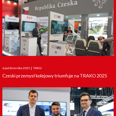
Posted
6 października 2025
|
TARGI
on
Czeski przemysł kolejowy triumfuje na TRAKO 2025