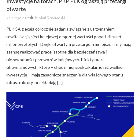
Inwestycje na torach. PKP PLK ogłaszają przetargi
otwarte
Author
Posted
Michał Ciechowski
25 lutego 2025
on
PLK SA zlecają corocznie zadania związane z utrzymaniem i
rewitalizacją sieci kolejowej o łącznej wartości ponad kilkuset
milionów złotych. Dzięki otwartym przetargom mniejsze firmy mają
szansę realizować prace istotne dla bezpieczeństwa i
niezawodności przewozów kolejowych. Efekty prac
utrzymaniowych, które – choć mniej spektakularne niż wielkie
inwestycje – mają zasadnicze znaczenie dla właściwego stanu
infrastruktury, przekładają […]