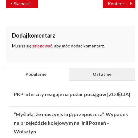
NAWIGACJA
Skandaliczna interwencja na dworcu. Jest reakcja PKP S.A.
Konferencja naukowa zainauguruje obchody 140-lecia DŻID
WPISU
Dodaj komentarz
Musisz się
zalogować
, aby móc dodać komentarz.
Popularne
Ostatnie
PKP Intercity reaguje na pożar pociągów [ZDJĘCIA]
“Myślała, że maszynista ją przepuszcza”. Wypadek
na przejeździe kolejowym na linii Poznań –
Wolsztyn