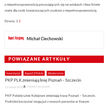
z niepełnosprawnością poruszających się na wózkach i dwa fotele
stałe dla osób towarzyszących osobom z niepełnosprawnością.
Strony:
1
2
Michał Ciechowski
POWIĄZANE ARTYKUŁY
Inwestycje
Raport Z Polski
Wydarzenia
PKP PLK zmieniają linię Poznań – Szczecin
Author
Posted
Michał Ciechowski
22 lutego 2022
on
PKP Polskie Linie Kolejowe zmieniają trasę Poznań – Szczecin.
Podróżni korzystać mogą już z nowych peronów w Starym