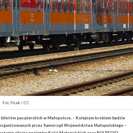
Fot. Ficek / CC
iletów pasażerskich w Małopolsce. – Kolejnym krokiem będzie
h organizowanych przez Samorząd Województwa Małopolskiego –
 zostanie oferta pociągów Kolei Małopolskich oraz POLREGIO.