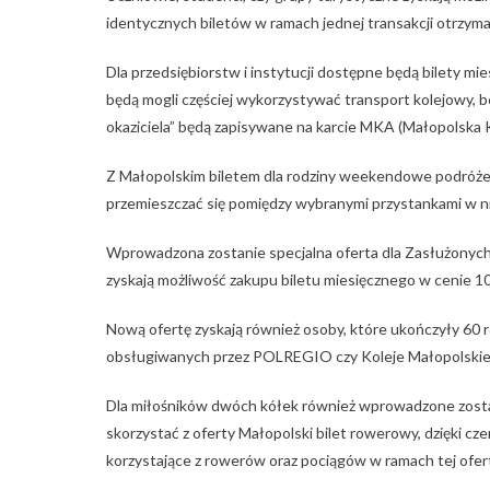
identycznych biletów w ramach jednej transakcji otrzyma
Dla przedsiębiorstw i instytucji dostępne będą bilety mi
będą mogli częściej wykorzystywać transport kolejowy, 
okaziciela” będą zapisywane na karcie MKA (Małopolska 
Z Małopolskim biletem dla rodziny weekendowe podróże
przemieszczać się pomiędzy wybranymi przystankami w niż
Wprowadzona zostanie specjalna oferta dla Zasłużonyc
zyskają możliwość zakupu biletu miesięcznego w cenie 10
Nową ofertę zyskają również osoby, które ukończyły 60 ro
obsługiwanych przez POLREGIO czy Koleje Małopolskie –
Dla miłośników dwóch kółek również wprowadzone zosta
skorzystać z oferty Małopolski bilet rowerowy, dzięki cz
korzystające z rowerów oraz pociągów w ramach tej ofert