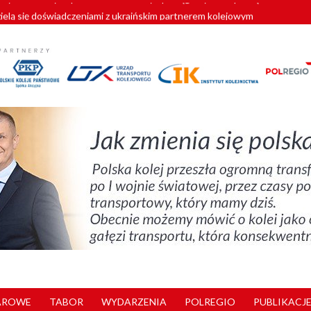
zielą się doświadczeniami z ukraińskim partnerem kolejowym
wej Bydgoszcz Fordon zakończona
zystkie Vectrony na 230 km/h
pociągi od PESA. Sześć nowoczesnych ELF-ów wyjedzie na tory w 202
y. 180 nowych pracowników drużyn pociągowych od początku roku
AROWE
TABOR
WYDARZENIA
POLREGIO
PUBLIKACJE