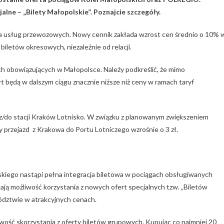
e – „Bilety Małopolskie”. Poznajcie szczegóły.
usług przewozowych. Nowy cennik zakłada wzrost cen średnio o 10% 
biletów okresowych, niezależnie od relacji.
 obowiązujących w Małopolsce. Należy podkreślić, że mimo
t będą w dalszym ciągu znacznie niższe niż ceny w ramach taryf
/do stacji Kraków Lotnisko. W związku z planowanym zwiększeniem
 przejazd z Krakowa do Portu Lotniczego wzrośnie o 3 zł.
kiego nastąpi pełna integracja biletowa w pociągach obsługiwanych
ją możliwość korzystania z nowych ofert specjalnych tzw. „Biletów
ództwie w atrakcyjnych cenach.
iwość skorzystania z oferty biletów grupowych. Kupując co najmniej 20