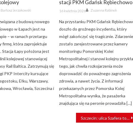
kolejowy
stacji PKM Gdańsk Rębiechowo
Author
Author
Posted
Bartosz Jerzakowski
Zuzanna Rabinek
16 kwietnia 2026
on
 związana z budową nowego
Na przystanku PKM Gdańsk Rębiechow
jowego w Łapach jest na
doszło do groźnego incydentu, który
apie – w ramach przetargu
mógł zakończyć się tragicznie. Zdarzeni
 firmę, która zaprojektuje
zostało zarejestrowane przez kamery
. Stacja Łapy położona jest
monitoringu Pomorskiej Kolei
linii kolejowej stanowiącej
Metropolitalnej i stanowi kolejny przykł
sy Rail Baltica. Zatrzymują się
tego, jak chwila rozkojarzenia może
ągi PKP Intercity kursujące
doprowadzić do poważnego zagrożenia
łegostoku, Ełku, Warszawy,
zdrowia, a nawet życia. Z informacji
akowa, Wrocławia, Szczecina i
przekazanych przez Pomorska Kolej
Metropolitalna wynika, że pasażerka
znajdująca się na peronie prowadziła […]
Szczecin: ulica Szafera to już ogromny plac budowy