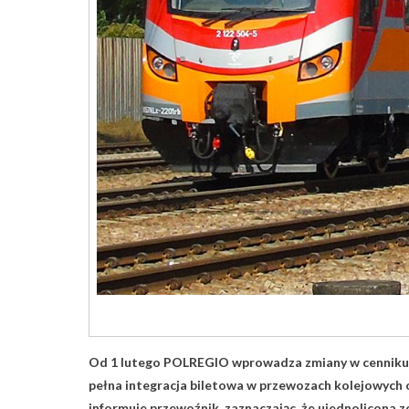
Od 1 lutego POLREGIO wprowadza zmiany w cenniku b
pełna integracja biletowa w przewozach kolejowyc
informuje przewoźnik, zaznaczając, że ujednolicona