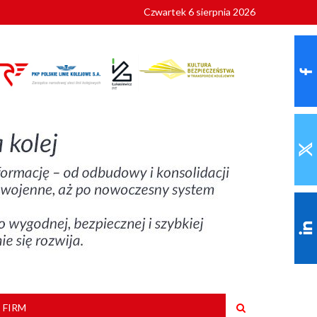
Czwartek 6 sierpnia 2026
9 roku
 FIRM