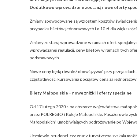
Dodatkowo wprowadzone zostaną nowe oferty specjaln
Zmiany spowodowane są wzrostem kosztów świadczenia 
przypadku biletów jednorazowych i o 10 zł dla większości 
Zmiany zostaną wprowadzone w ramach ofert specjalnych
wprowadzanej regulacji, ceny biletów w ramach tych ofer
podstawowych.
Nowe ceny będą również obowiązywać przy przejazdach z
częstotliwości kursowania pociągów cena za jednorazowy
Bilety Małopolskie – nowe zniżki i oferty specjalne
Od 17 lutego 2020 r. na obszarze województwa małopols
przez POLREGIO i Koleje Małopolskie. Pasażerowie zyska
Małopolskich”, umożliwiających podróżowanie po Wojew
Uczniowie, studenci, czy grupy turystyczne zyskają możl