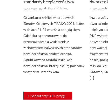
standardy bezpieczeństwa
dworzec 
Author
Posted
Posted
Raport Kolejowy
26 sierpnia 2021
4 lipca 2025
on
on
Organizatorzy Międzynarodowych
Inwestycja
Targów Kolejowych TRAKO 2021, które
dworca kole
w dniach 21-24 września odbędą się w
kolejnym et
Gdańsku są przygotowani do
PKP wybrały
przeprowadzenia wydarzenia z
nowy obiekt
zachowaniem najwyższych standardów
przy ważnej 
bezpieczeństwa epidemicznego.
fragment tra
Opublikowana została instrukcja
na niej poci
bezpieczeństwa, której lekturę polecamy
m.in. do Bia
wszystkim uczestnikom.
Katowic, Kr
[…]
NAWIGACJA
Inspektorzy UTK przyglądają się komfortowi podróży i bezpieczeństwu
WPISU