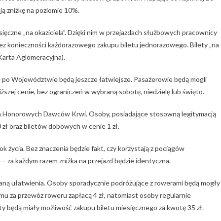
ją zniżkę na poziomie 10%.
esięczne „na okaziciela”. Dzięki nim w przejazdach służbowych pracownicy
bez konieczności każdorazowego zakupu biletu jednorazowego. Bilety „na
Karta Aglomeracyjna).
 po Województwie będą jeszcze łatwiejsze. Pasażerowie będą mogli
szej cenie, bez ograniczeń w wybraną sobotę, niedzielę lub święto.
h Honorowych Dawców Krwi. Osoby, posiadające stosowną legitymacją
 zł oraz biletów dobowych w cenie 1 zł.
k życia. Bez znaczenia będzie fakt, czy korzystają z pociągów
 za każdym razem zniżka na przejazd będzie identyczna.
ną ułatwienia. Osoby sporadycznie podróżujące z rowerami będą mogły
emu za przewóz roweru zapłacą 4 zł, natomiast osoby regularnie
y będą miały możliwość zakupu biletu miesięcznego za kwotę 35 zł.