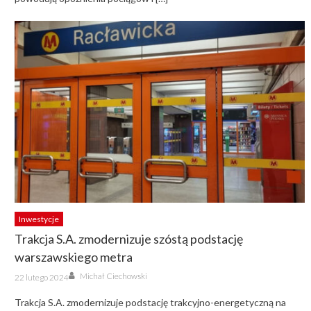
Inwestycje
Trakcja S.A. zmodernizuje szóstą podstację
warszawskiego metra
Author
Posted
Michał Ciechowski
22 lutego 2024
on
Trakcja S.A. zmodernizuje podstację trakcyjno-energetyczną na