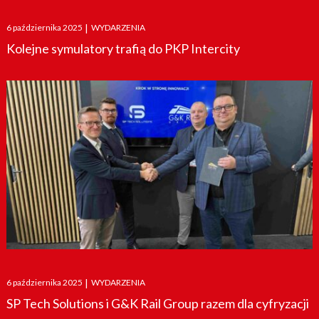
Posted
6 października 2025
|
WYDARZENIA
on
Kolejne symulatory trafią do PKP Intercity
Posted
6 października 2025
|
WYDARZENIA
on
SP Tech Solutions i G&K Rail Group razem dla cyfryzacji