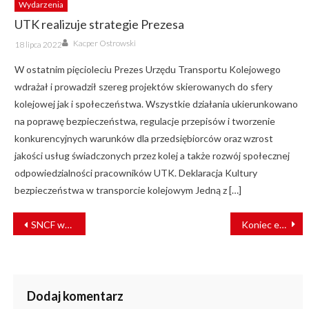
Wydarzenia
UTK realizuje strategie Prezesa
Author
Posted
Kacper Ostrowski
18 lipca 2022
on
W ostatnim pięcioleciu Prezes Urzędu Transportu Kolejowego
wdrażał i prowadził szereg projektów skierowanych do sfery
kolejowej jak i społeczeństwa. Wszystkie działania ukierunkowano
na poprawę bezpieczeństwa, regulacje przepisów i tworzenie
konkurencyjnych warunków dla przedsiębiorców oraz wzrost
jakości usług świadczonych przez kolej a także rozwój społecznej
odpowiedzialności pracowników UTK. Deklaracja Kultury
bezpieczeństwa w transporcie kolejowym Jedną z […]
NAWIGACJA
SNCF wydłuży eksploatację 104 pociągów TGV o nawet 16 lat
Koniec eksploatacji pięcioczłonowych ICE T w Niemczech
WPISU
Dodaj komentarz