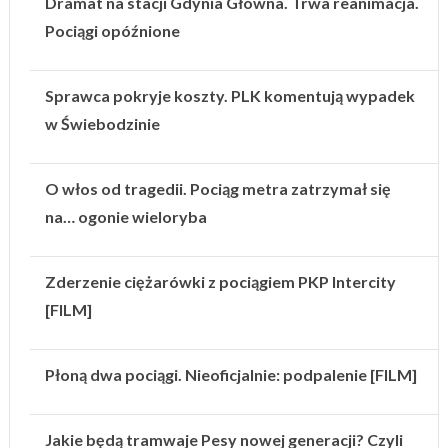
Dramat na stacji Gdynia Główna. Trwa reanimacja.
Pociągi opóźnione
Sprawca pokryje koszty. PLK komentują wypadek
w Świebodzinie
O włos od tragedii. Pociąg metra zatrzymał się
na… ogonie wieloryba
Zderzenie ciężarówki z pociągiem PKP Intercity
[FILM]
Płoną dwa pociągi. Nieoficjalnie: podpalenie [FILM]
Jakie będą tramwaje Pesy nowej generacji? Czyli