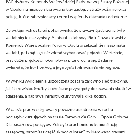
PAP dyżurny Komendy Wojewódzkiej Państwowej Straży Pożarnej
w Opolu, na miejsce skierowano trzy zastępy straży pożarnej oraz
policję, które zabezpieczały teren i wspierały działania techniczne.
Ze wstępnych ustaleń policji wynika, że przyczyną zdarzenia było
zasłabnięcie maszynisty. Aspirant sztabowy Piotr Chwastowski z
Komendy Wojewódzkiej Policji w Opolu przekazał, że maszynista
zasłabł, potknął się i nie zdołał wyhamować pojazdu. W efekcie,
przy dużej prędkości, lokomotywa przewróciła się. Badanie
wykazało, że był trzeźwy, a jego życiu i zdrowiu nic nie zagraża.
W wyniku wykolejenia uszkodzona została zarówno sieć trakcyjna,
jak i torowisko. Służby techniczne przystąpiły do usuwania skutków
zdarzenia, a naprawa infrastruktury trwała kilka godzin.
W czasie prac występowały poważne utrudnienia w ruchu
pociągów kursujących na trasie Tarnowskie Góry – Opole Główne.
Dla pasażerów pociągów Polregio uruchomiono komunikację
zastępczą, natomiast część składów InterCity kierowano trasami