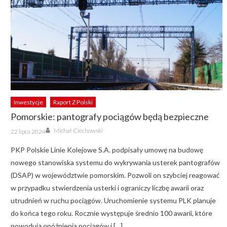
Inwestycje
Raport Z Polski
Pomorskie: pantografy pociągów będą bezpieczne
Author
Posted
Michał Ciechowski
22 lipca 2024
on
PKP Polskie Linie Kolejowe S.A. podpisały umowę na budowę
nowego stanowiska systemu do wykrywania usterek pantografów
(DSAP) w województwie pomorskim. Pozwoli on szybciej reagować
w przypadku stwierdzenia usterki i ograniczy liczbę awarii oraz
utrudnień w ruchu pociągów. Uruchomienie systemu PLK planuje
do końca tego roku. Rocznie występuje średnio 100 awarii, które
powodują opóźnienia pociągów i […]