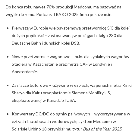
Do końca roku nawet 70% produkcji Medcomu ma bazować na
węgliku krzemu. Podczas TRAKO 2025 firma pokaże m.in.:
Pierwszą w Europie wielosystemową przetwornicę SiC dla kolei
dużych prędkości – zastosowaną w pociągach Talgo 230 dla
Deutsche Bahn i duńskich kolei DSB.
Nowe przetwornice wagonowe – m.in. dla sypialnych wagonów
Stadlera w Kazachstanie oraz metra CAF w Londynie i
Amsterdamie.
Zasilacze buforowe – używane w ezt-ach, wagonach metra Kinki
Sharyo dla Kairu oraz platformie Siemens Mobility US,
eksploatowanej w Kanadzie i USA.
Konwertery DC/DC do ogniw paliwowych – wykorzystywane w
ezt-ach i autobusach wodorowych; system Medcomu w
Solarisie Urbino 18 przyniósł mu tytuł
Bus of the Year 2025
.