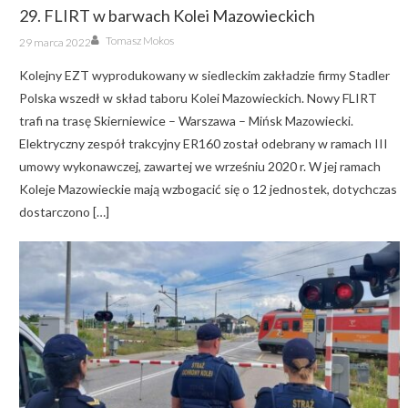
29. FLIRT w barwach Kolei Mazowieckich
Author
Posted
Tomasz Mokos
29 marca 2022
on
Kolejny EZT wyprodukowany w siedleckim zakładzie firmy Stadler
Polska wszedł w skład taboru Kolei Mazowieckich. Nowy FLIRT
trafi na trasę Skierniewice – Warszawa – Mińsk Mazowiecki.
Elektryczny zespół trakcyjny ER160 został odebrany w ramach III
umowy wykonawczej, zawartej we wrześniu 2020 r. W jej ramach
Koleje Mazowieckie mają wzbogacić się o 12 jednostek, dotychczas
dostarczono […]