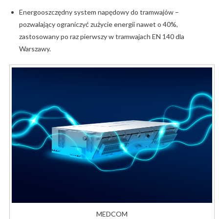
Energooszczędny system napędowy do tramwajów –
pozwalający ograniczyć zużycie energii nawet o 40%,
zastosowany po raz pierwszy w tramwajach EN 140 dla
Warszawy.
MEDCOM