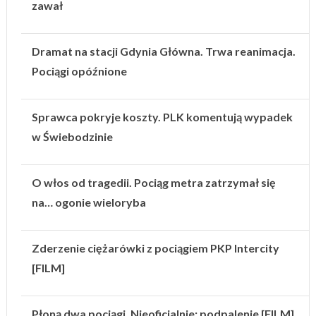
zawał
Dramat na stacji Gdynia Główna. Trwa reanimacja.
Pociągi opóźnione
Sprawca pokryje koszty. PLK komentują wypadek
w Świebodzinie
O włos od tragedii. Pociąg metra zatrzymał się
na… ogonie wieloryba
Zderzenie ciężarówki z pociągiem PKP Intercity
[FILM]
Płoną dwa pociągi. Nieoficjalnie: podpalenie [FILM]