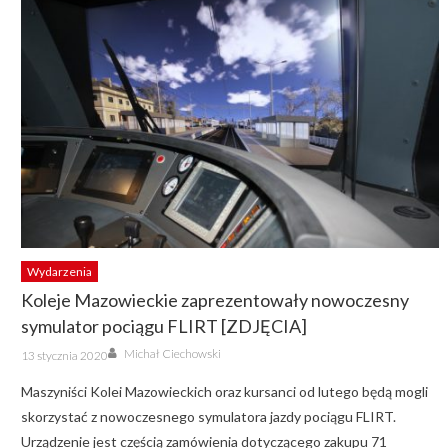
Wydarzenia
Koleje Mazowieckie zaprezentowały nowoczesny
symulator pociągu FLIRT [ZDJĘCIA]
Author
Posted
Michał Ciechowski
13 stycznia 2020
on
Maszyniści Kolei Mazowieckich oraz kursanci od lutego będą mogli
skorzystać z nowoczesnego symulatora jazdy pociągu FLIRT.
Urządzenie jest częścią zamówienia dotyczącego zakupu 71