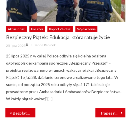
Aktualności
Pasażer
Raport Z Polski
Wydarzenia
Bezpieczny Piątek: Edukacja, która ratuje życie
Author
Posted
Zuzanna Rabinek
25 lipca 2025
on
25 lipca 2025 r. w całej Polsce odbyła się kolejna odsłona
ogólnopolskiej kampanii społecznej „Bezpieczny Przejazd” –
projektu realizowanego w ramach wakacyjnej akcji „Bezpieczny
Piątek”. To już 38. działanie terenowe zrealizowane tego lata. W
sumie, od początku 2025 roku odbyły się aż 171 takie akcje,
prowadzone przez Ambasadorki i Ambasadorów Bezpieczeństwa.
W każdy piątek wakacji […]
NAWIGACJA
Bezpłatne podróże Kolejami Mazowieckimi w Dniu bez Samochodu
Trapez na torach – Warszawa Centralna zyska większą przepustowość
WPISU