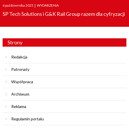
Posted
6 października 2025
|
WYDARZENIA
on
SP Tech Solutions i G&K Rail Group razem dla cyfryzacji
Strony
Redakcja
Patronaty
Współpraca
Archiwum
Reklama
Regulamin portalu