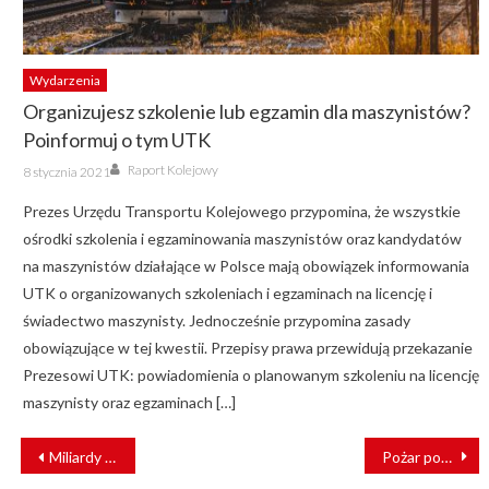
Wydarzenia
Organizujesz szkolenie lub egzamin dla maszynistów?
Poinformuj o tym UTK
Author
Posted
Raport Kolejowy
8 stycznia 2021
on
Prezes Urzędu Transportu Kolejowego przypomina, że wszystkie
ośrodki szkolenia i egzaminowania maszynistów oraz kandydatów
na maszynistów działające w Polsce mają obowiązek informowania
UTK o organizowanych szkoleniach i egzaminach na licencję i
świadectwo maszynisty. Jednocześnie przypomina zasady
obowiązujące w tej kwestii. Przepisy prawa przewidują przekazanie
Prezesowi UTK: powiadomienia o planowanym szkoleniu na licencję
maszynisty oraz egzaminach […]
NAWIGACJA
Miliardy z UE dla polskiej kolei
Pożar pociągu w Indiach
WPISU