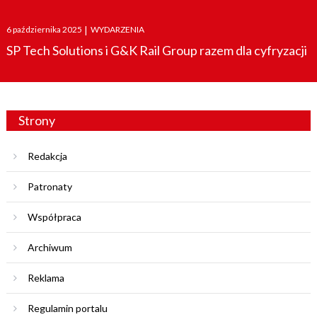
Posted
6 października 2025
|
WYDARZENIA
on
SP Tech Solutions i G&K Rail Group razem dla cyfryzacji
Strony
Redakcja
Patronaty
Współpraca
Archiwum
Reklama
Regulamin portalu