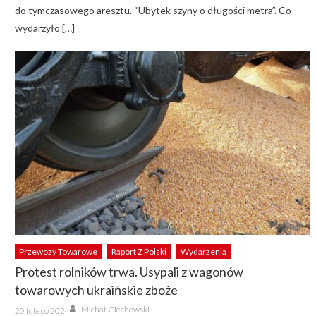
do tymczasowego aresztu. “Ubytek szyny o długości metra”. Co
wydarzyło […]
Przewozy Towarowe
Raport Z Polski
Wydarzenia
Protest rolników trwa. Usypali z wagonów
towarowych ukraińskie zboże
Author
Posted
Michał Ciechowski
20 lutego 2024
on