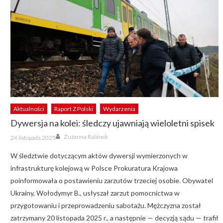
Aktualności
Raport Z Polski
Wydarzenia
Dywersja na kolei: śledczy ujawniają wieloletni spisek
Author
Posted
Zuzanna Rabinek
24 listopada 2025
on
W śledztwie dotyczącym aktów dywersji wymierzonych w
infrastrukturę kolejową w Polsce Prokuratura Krajowa
poinformowała o postawieniu zarzutów trzeciej osobie. Obywatel
Ukrainy, Wołodymyr B., usłyszał zarzut pomocnictwa w
przygotowaniu i przeprowadzeniu sabotażu. Mężczyzna został
zatrzymany 20 listopada 2025 r., a następnie — decyzją sądu — trafił