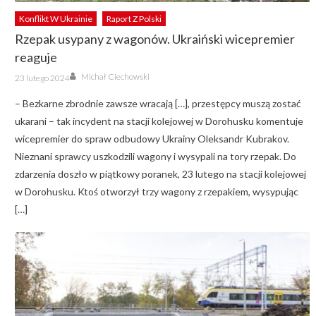
Konflikt W Ukrainie
Raport Z Polski
Rzepak usypany z wagonów. Ukraiński wicepremier
reaguje
Author
Posted
Michał Ciechowski
23 lutego 2024
on
– Bezkarne zbrodnie zawsze wracają […], przestępcy muszą zostać
ukarani – tak incydent na stacji kolejowej w Dorohusku komentuje
wicepremier do spraw odbudowy Ukrainy Oleksandr Kubrakov.
Nieznani sprawcy uszkodzili wagony i wysypali na tory rzepak. Do
zdarzenia doszło w piątkowy poranek, 23 lutego na stacji kolejowej
w Dorohusku. Ktoś otworzył trzy wagony z rzepakiem, wysypując
[…]