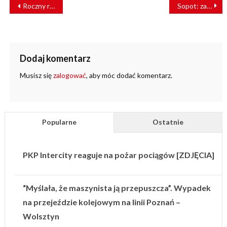
NAWIGACJA
Roczny rozkład jazdy wszedł w życie. Co się zmieniło?
Sopot: zapadł wyrok w sprawie tragicznej śmierci na dworcu
WPISU
Dodaj komentarz
Musisz się
zalogować
, aby móc dodać komentarz.
Popularne
Ostatnie
PKP Intercity reaguje na pożar pociągów [ZDJĘCIA]
“Myślała, że maszynista ją przepuszcza”. Wypadek
na przejeździe kolejowym na linii Poznań –
Wolsztyn