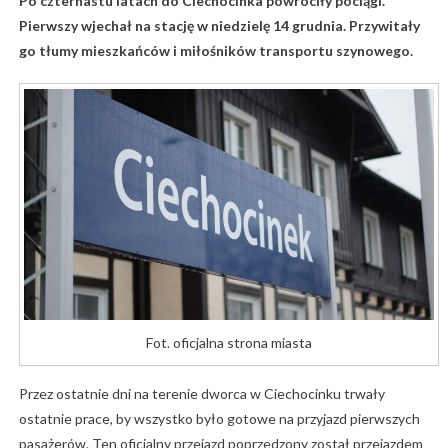
Po czternastu latach do Ciechocinka powróciły pociągi.
Pierwszy wjechał na stację w niedzielę 14 grudnia. Przywitały
go tłumy mieszkańców i miłośników transportu szynowego.
Fot. oficjalna strona miasta
Przez ostatnie dni na terenie dworca w Ciechocinku trwały
ostatnie prace, by wszystko było gotowe na przyjazd pierwszych
pasażerów. Ten oficjalny przejazd poprzedzony został przejazdem