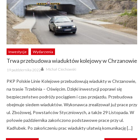
Inwestycje
Wydarzenia
Trwa przebudowa wiaduktów kolejowy w Chrzanowie
Author
Posted
Michał Ciechowski
19 października 2022
on
PKP Polskie Linie Kolejowe przebudowują wiadukty w Chrzanowie,
na trasie Trzebinia – Oświęcim. Dzięki inwestycji poprawi się
bezpieczeństwo podróży pociągiem i czas przejazdu. Przebudowa
obejmuje siedem wiaduktów. Wykonawca zrealizował już prace przy
ul. Zbożowej, Powstańców Styczniowych, a także 29 Listopada. W
połowie października zakończono podstawowe prace przy ul.
Kadłubek. Po zakończeniu prac wiadukty ułatwią komunikację […]