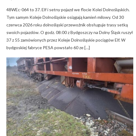
on
48WEc-064 to 37. Elf i setny pojazd we flocie Kolei Dolnośląskich.
Tym samym Koleje Dolnośląskie osiągają kamień milowy. Od 30
czerwca 2026 roku dolnośląski przewoźnik obsługuje trasy setką
swoich pojazdów. O godz. 08:00 z Bydgoszczy na Dolny Śląsk ruszył
37 z 55 zamówionych przez Koleje Dolnośląskie pociągów Elf. W
bydgoskiej fabryce PESA powstało 60 ze […]