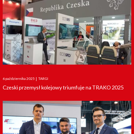
Posted
6 października 2025
|
TARGI
on
Czeski przemysł kolejowy triumfuje na TRAKO 2025