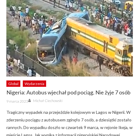
Global
Wydarzenia
Nigeria: Autobus wjechał pod pociąg. Nie żyje 7 osób
Author
Posted
Michał Ciechowski
9 marca 2023
on
Tragiczny wypadek na przejeździe kolejowym w Lagos w Nigerii. W
zderzeniu pociągu z autobusem zginęło 7 osób, a dziesiątki zostało
rannych. Do wypadku doszło w czwartek 9 marca, w rejonie Ikeja, w
mieście Lagos. Jak wynika z informacji nigeryjskiej Narodowej