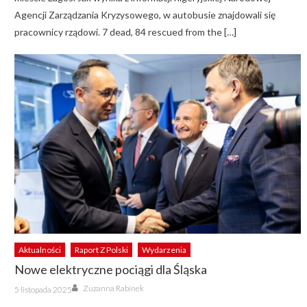
Agencji Zarządzania Kryzysowego, w autobusie znajdowali się
pracownicy rządowi. 7 dead, 84 rescued from the […]
Aktualności
Raport Z Polski
Wydarzenia
Nowe elektryczne pociągi dla Śląska
Author
Posted
Zuzanna Rabinek
5 listopada 2025
on