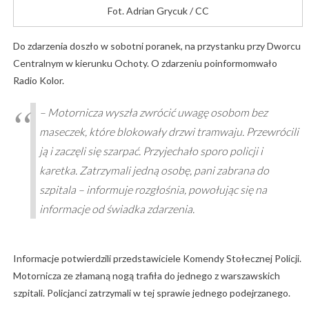
Fot. Adrian Grycuk / CC
Do zdarzenia doszło w sobotni poranek, na przystanku przy Dworcu
Centralnym w kierunku Ochoty. O zdarzeniu poinformomwało
Radio Kolor.
– Motornicza wyszła zwrócić uwagę osobom bez
maseczek, które blokowały drzwi tramwaju. Przewrócili
ją i zaczęli się szarpać. Przyjechało sporo policji i
karetka. Zatrzymali jedną osobę, pani zabrana do
szpitala – informuje rozgłośnia, powołując się na
informacje od świadka zdarzenia.
Informacje potwierdzili przedstawiciele Komendy Stołecznej Policji.
Motornicza ze złamaną nogą trafiła do jednego z warszawskich
szpitali. Policjanci zatrzymali w tej sprawie jednego podejrzanego.