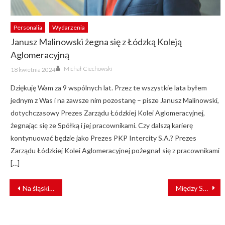
Personalia
Wydarzenia
Janusz Malinowski żegna się z Łódzką Koleją
Aglomeracyjną
Author
Posted
Michał Ciechowski
18 kwietnia 2024
on
Dziękuję Wam za 9 wspólnych lat. Przez te wszystkie lata byłem
jednym z Was i na zawsze nim pozostanę – pisze Janusz Malinowski,
dotychczasowy Prezes Zarządu Łódzkiej Kolei Aglomeracyjnej,
żegnając się ze Spółką i jej pracownikami. Czy dalszą karierę
kontynuować będzie jako Prezes PKP Intercity S.A.? Prezes
Zarządu Łódzkiej Kolei Aglomeracyjnej pożegnał się z pracownikami
[…]
NAWIGACJA
Na śląskie tory wyjechał “Srebrny Pociąg”
Między Stargardem a Szczecinem powstały nowe perony
WPISU