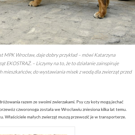
 jest MPK Wrocław, daje dobry przykład – mówi Katarzyna
t EKOSTRAŻ. – Liczymy na to, że to działanie zainspiruje
ych mieszkańców, do wystawiania misek z wodą dla zwierząt przed
dróżowania razem ze swoimi zwierzakami. Psy czy koty mogą jechać
przewóz czworonoga została we Wrocławiu zniesiona kilka lat temu.
cu. Właściciele małych zwierząt muszą przewozić je w transporterze.