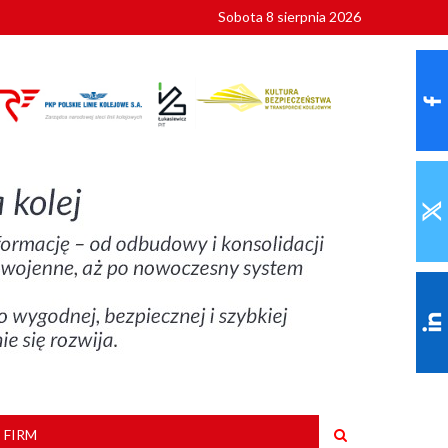
Sobota 8 sierpnia 2026
ionalnych
szkoły
 FIRM