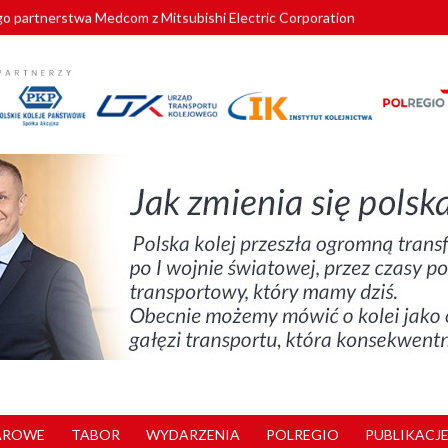
o partnerstwa Medcom z Mitsubishi Electric Corporation
tnerem „Lata na Dolnym Śląsku”. We Wrocławiu rusza weekend pełen reg
pomorskie znów szuka dostawcy nowych EZT
ach kolejowych w północnej Wielkopolsce. Łatwiejsze dojazdy do pracy i 
nuje nowe standardy kategoryzacji dworców
AROWE
TABOR
WYDARZENIA
POLREGIO
PUBLIKACJE