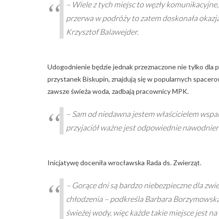
– Wiele z tych miejsc to węzły komunikacyjne
przerwa w podróży to zatem doskonała okazj
Krzysztof Balawejder.
Udogodnienie będzie jednak przeznaczone nie tylko dla p
przystanek Biskupin, znajdują się w popularnych spacero
zawsze świeża woda, zadbają pracownicy MPK.
– Sam od niedawna jestem właścicielem wspani
przyjaciół ważne jest odpowiednie nawodnien
Inicjatywę doceniła wrocławska Rada ds. Zwierząt.
– Gorące dni są bardzo niebezpieczne dla zwie
chłodzenia – podkreśla Barbara Borzymowska,
świeżej wody, więc każde takie miejsce jest na