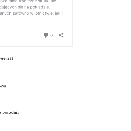
zwierząt
sowa
go tygodnia