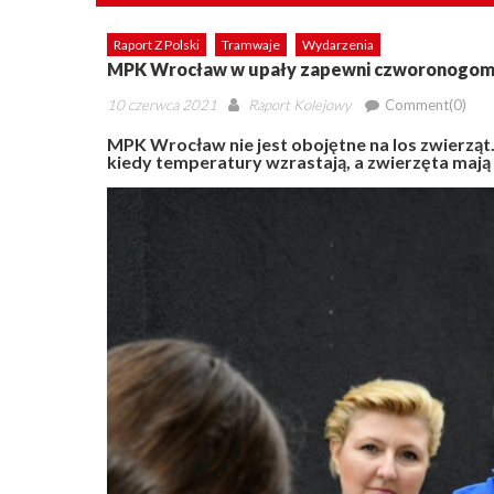
Raport Z Polski
Tramwaje
Wydarzenia
MPK Wrocław w upały zapewni czworonogo
Posted
Author
10 czerwca 2021
Raport Kolejowy
Comment(0)
on
MPK Wrocław nie jest obojętne na los zwierząt
kiedy temperatury wzrastają, a zwierzęta maj