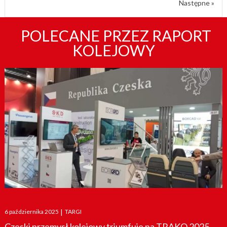
Następne »
POLECANE PRZEZ RAPORT
KOLEJOWY
Posted
6 października 2025
|
TARGI
on
Czeski przemysł kolejowy triumfuje na TRAKO 2025