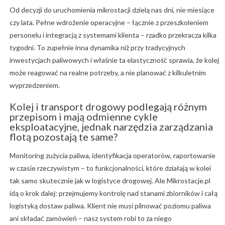
Od decyzji do uruchomienia mikrostacji dzielą nas dni, nie miesiące
czy lata. Pełne wdrożenie operacyjne – łącznie z przeszkoleniem
personelu i integracją z systemami klienta – rzadko przekracza kilka
tygodni. To zupełnie inna dynamika niż przy tradycyjnych
inwestycjach paliwowych i właśnie ta elastyczność sprawia, że kolej
może reagować na realne potrzeby, a nie planować z kilkuletnim
wyprzedzeniem.
Kolej i transport drogowy podlegają różnym
przepisom i mają odmienne cykle
eksploatacyjne, jednak narzędzia zarządzania
flotą pozostają te same?
Monitoring zużycia paliwa, identyfikacja operatorów, raportowanie
w czasie rzeczywistym – to funkcjonalności, które działają w kolei
tak samo skutecznie jak w logistyce drogowej. Ale Mikrostacje.pl
idą o krok dalej: przejmujemy kontrolę nad stanami zbiorników i całą
logistyką dostaw paliwa. Klient nie musi pilnować poziomu paliwa
ani składać zamówień – nasz system robi to za niego