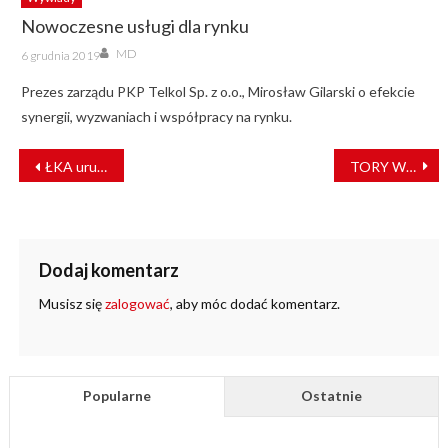
Nowoczesne usługi dla rynku
Author
Posted
MD
6 grudnia 2019
on
Prezes zarządu PKP Telkol Sp. z o.o., Mirosław Gilarski o efekcie
synergii, wyzwaniach i współpracy na rynku.
NAWIGACJA
ŁKA uruchomiła nowe biletomaty
TORY W ZGLISZCZACH WARSZAWY. Odbudowa kolei – kolej w odbudowie
WPISU
Dodaj komentarz
Musisz się
zalogować
, aby móc dodać komentarz.
Popularne
Ostatnie