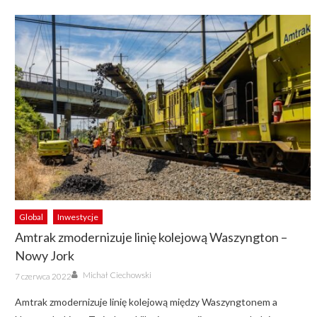
Global
Inwestycje
Amtrak zmodernizuje linię kolejową Waszyngton –
Nowy Jork
Author
Posted
Michał Ciechowski
7 czerwca 2022
on
Amtrak zmodernizuje linię kolejową między Waszyngtonem a