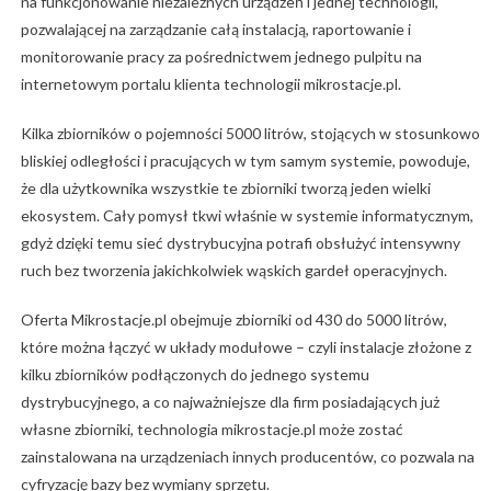
na funkcjonowanie niezależnych urządzeń i jednej technologii,
pozwalającej na zarządzanie całą instalacją, raportowanie i
monitorowanie pracy za pośrednictwem jednego pulpitu na
internetowym portalu klienta technologii mikrostacje.pl.
Kilka zbiorników o pojemności 5000 litrów, stojących w stosunkowo
bliskiej odległości i pracujących w tym samym systemie, powoduje,
że dla użytkownika wszystkie te zbiorniki tworzą jeden wielki
ekosystem. Cały pomysł tkwi właśnie w systemie informatycznym,
gdyż dzięki temu sieć dystrybucyjna potrafi obsłużyć intensywny
ruch bez tworzenia jakichkolwiek wąskich gardeł operacyjnych.
Oferta Mikrostacje.pl obejmuje zbiorniki od 430 do 5000 litrów,
które można łączyć w układy modułowe – czyli instalacje złożone z
kilku zbiorników podłączonych do jednego systemu
dystrybucyjnego, a co najważniejsze dla firm posiadających już
własne zbiorniki, technologia mikrostacje.pl może zostać
zainstalowana na urządzeniach innych producentów, co pozwala na
cyfryzację bazy bez wymiany sprzętu.