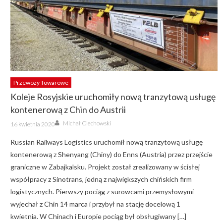
Przewozy Towarowe
Koleje Rosyjskie uruchomiły nową tranzytową usługę
kontenerową z Chin do Austrii
Author
Posted
Michał Ciechowski
16 kwietnia 2020
on
Russian Railways Logistics uruchomił nową tranzytową usługę
kontenerową z Shenyang (Chiny) do Enns (Austria) przez przejście
graniczne w Zabajkalsku. Projekt został zrealizowany w ścisłej
współpracy z Sinotrans, jedną z największych chińskich firm
logistycznych. Pierwszy pociąg z surowcami przemysłowymi
wyjechał z Chin 14 marca i przybył na stację docelową 1
kwietnia. W Chinach i Europie pociąg był obsługiwany […]