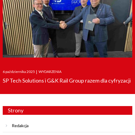
Posted
6 października 2025
|
WYDARZENIA
on
SP Tech Solutions i G&K Rail Group razem dla cyfryzacji
Strony
Redakcja