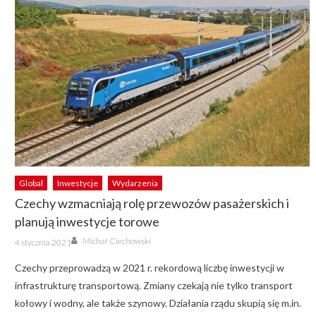
Global
Inwestycje
Wydarzenia
Czechy wzmacniają rolę przewozów pasażerskich i
planują inwestycje torowe
Author
Posted
Michał Ciechowski
4 stycznia 2021
on
Czechy przeprowadzą w 2021 r. rekordową liczbę inwestycji w
infrastrukturę transportową. Zmiany czekają nie tylko transport
kołowy i wodny, ale także szynowy. Działania rządu skupią się m.in.