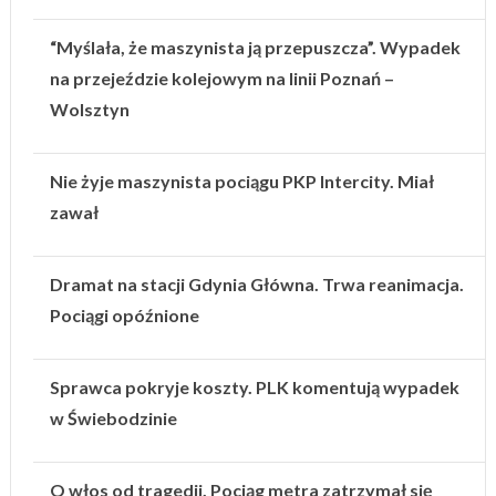
“Myślała, że maszynista ją przepuszcza”. Wypadek
na przejeździe kolejowym na linii Poznań –
Wolsztyn
Nie żyje maszynista pociągu PKP Intercity. Miał
zawał
Dramat na stacji Gdynia Główna. Trwa reanimacja.
Pociągi opóźnione
Sprawca pokryje koszty. PLK komentują wypadek
w Świebodzinie
O włos od tragedii. Pociąg metra zatrzymał się