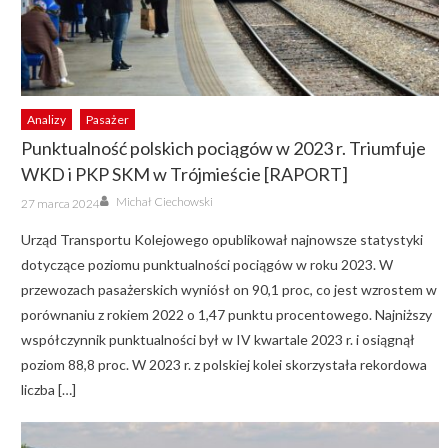
Analizy
Pasażer
Punktualność polskich pociągów w 2023 r. Triumfuje
WKD i PKP SKM w Trójmieście [RAPORT]
Author
Posted
Michał Ciechowski
27 marca 2024
on
Urząd Transportu Kolejowego opublikował najnowsze statystyki
dotyczące poziomu punktualności pociągów w roku 2023. W
przewozach pasażerskich wyniósł on 90,1 proc, co jest wzrostem w
porównaniu z rokiem 2022 o 1,47 punktu procentowego. Najniższy
współczynnik punktualności był w IV kwartale 2023 r. i osiągnął
poziom 88,8 proc. W 2023 r. z polskiej kolei skorzystała rekordowa
liczba […]