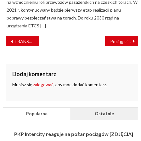
na wzmocnieniu roli przewozów pasażerskich na czeskich torach. W
2021 r. kontynuowany będzie pierwszy etap realizacji planu
poprawy bezpieczeństwa na torach. Do roku 2030 rząd na
urządzenia ETCS […]
NAWIGACJA
TRANSEXPO 2021 – znamy premiery 15. edycji kieleckich targów!
Pociąg się zatrzymał. Wtedy podbiegli do niego grafficiarze… [FILM]
WPISU
Dodaj komentarz
Musisz się
zalogować
, aby móc dodać komentarz.
Popularne
Ostatnie
PKP Intercity reaguje na pożar pociągów [ZDJĘCIA]