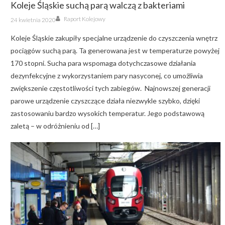
Koleje Śląskie suchą parą walczą z bakteriami
Author
Posted
Raport Kolejowy
24 kwietnia 2020
on
Koleje Śląskie zakupiły specjalne urządzenie do czyszczenia wnętrz
pociągów suchą parą. Ta generowana jest w temperaturze powyżej
170 stopni. Sucha para wspomaga dotychczasowe działania
dezynfekcyjne z wykorzystaniem pary nasyconej, co umożliwia
zwiększenie częstotliwości tych zabiegów. Najnowszej generacji
parowe urządzenie czyszczące działa niezwykle szybko, dzięki
zastosowaniu bardzo wysokich temperatur. Jego podstawową
zaletą – w odróżnieniu od […]