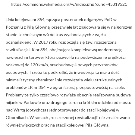
https://commons.wikimedia.org/w/index.php?curid=45319521
Linia kolejowa nr 354, łącząca posterunek odgałęźny PoD w
Poznaniu z Piłą Główną, przez wiele lat znajdowała się w najgorszym
stanie technicznym wśród tras wychodzących z węzła
poznańskiego. W 2017 roku rozpoczęła się tzw. rozszerzona
rewitalizacja LK nr 354, obejmująca kompleksową modernizację
nawierzchni torowej, która pozwoliła na podwyższenie prędkości
szlakowej do 120 km/h, oraz budowę 4 nowych przystanków
osobowych. Trzeba tu podkreślić, że inwestycja ta miała dość
minimalistyczny charakter i nie rozwiązała wielu strukturalnych
problemów LK nr 354 – z ograniczoną przepustowością na czele.
Problemy te tylko częściowo rozwiąże obecnie realizowana budowa
mijanki w Parkowie oraz drugiego toru na krótkim odcinku od mostu
nad Wartą (dotychczas jednotorowego) do stacji kolejowej w
Obornikach. W ramach „rozszerzonej rewitalizacji” nie zrealizowano
również większych prac na stacji kolejowej Piła Główna.