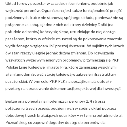
Układ torowy pozostał w zasadzie niezmieniony, podobnie jak
większość peronów. Ograniczona jest także funkcjonalność przejść
podziemnych, które nie stanowią spójnego układu, ponieważ nie są
połączone ze sobą, a jedno z nich od strony dzielnicy Dołki (na
południe od torów) kończy się ślepo, utrudniając do niej dostęp
pasażerom, którzy w efekcie zmuszeni są do pokonywania znacznie
wydłużonego względem linii prostej dystansu. W najbliższych latach
ów stan rzeczy ulegnie jednak dużym zmianom. Do rozwiązania
wszystkich wyżej wymienionych problemów przymierzają się PKP
Polskie Linie Kolejowe i miasto Piła, które zamierzają wspólnymi
siłami zmodernizować stację kolejową w zakresie infrastruktury
pasażerskiej. W tym celu PKP PLK na początku maja ogłosiły
przetarg na opracowanie dokumentacji projektowej dla inwestycji.
Będzie ona polegała na modernizacji peronów 2, 4 i 6 oraz
połączeniu trzech przejść podziemnych w spójny układ poprzez
dobudowę trzech brakujących odcinków – w tym na południe do al.
Poznańskiej, co zapewni dogodny dostęp do peronów dla