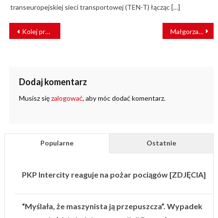
transeuropejskiej sieci transportowej (TEN-T) łącząc […]
NAWIGACJA
Kolej przyspiesza transformację
Małgorzata Kuczewska-Łaska odwołana z Zarządu PKP Polskich Linii Kolejowych S.A.
WPISU
Dodaj komentarz
Musisz się
zalogować
, aby móc dodać komentarz.
Popularne
Ostatnie
PKP Intercity reaguje na pożar pociągów [ZDJĘCIA]
“Myślała, że maszynista ją przepuszcza”. Wypadek