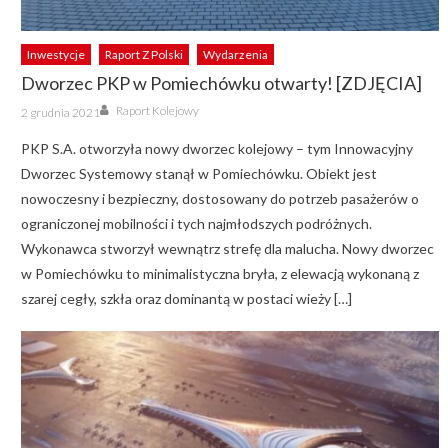
Inwestycje
Raport Z Polski
Wydarzenia
Dworzec PKP w Pomiechówku otwarty! [ZDJĘCIA]
Author
Posted
Raport Kolejowy
2 grudnia 2021
on
PKP S.A. otworzyła nowy dworzec kolejowy – tym Innowacyjny
Dworzec Systemowy stanął w Pomiechówku. Obiekt jest
nowoczesny i bezpieczny, dostosowany do potrzeb pasażerów o
ograniczonej mobilności i tych najmłodszych podróżnych.
Wykonawca stworzył wewnątrz strefę dla malucha. Nowy dworzec
w Pomiechówku to minimalistyczna bryła, z elewacją wykonaną z
szarej cegły, szkła oraz dominantą w postaci wieży […]