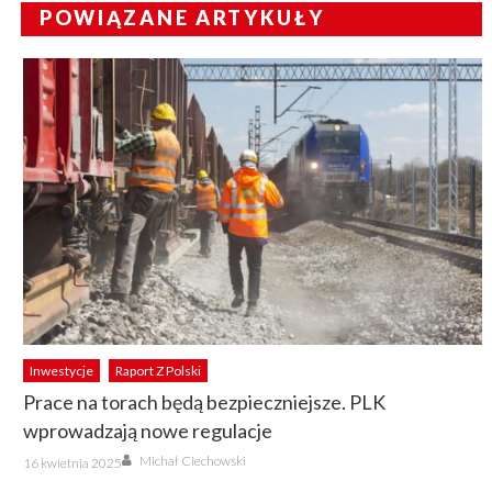
POWIĄZANE ARTYKUŁY
Inwestycje
Raport Z Polski
Prace na torach będą bezpieczniejsze. PLK
wprowadzają nowe regulacje
Author
Posted
Michał Ciechowski
16 kwietnia 2025
on