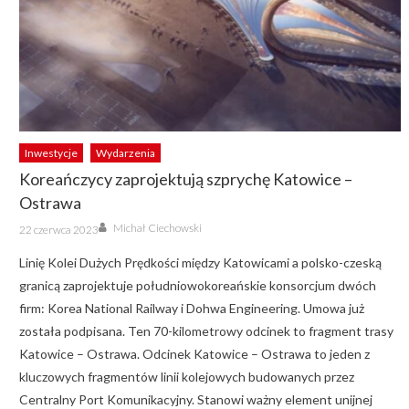
Inwestycje
Wydarzenia
Koreańczycy zaprojektują szprychę Katowice –
Ostrawa
Author
Posted
Michał Ciechowski
22 czerwca 2023
on
Linię Kolei Dużych Prędkości między Katowicami a polsko-czeską
granicą zaprojektuje południowokoreańskie konsorcjum dwóch
firm: Korea National Railway i Dohwa Engineering. Umowa już
została podpisana. Ten 70-kilometrowy odcinek to fragment trasy
Katowice – Ostrawa. Odcinek Katowice – Ostrawa to jeden z
kluczowych fragmentów linii kolejowych budowanych przez
Centralny Port Komunikacyjny. Stanowi ważny element unijnej